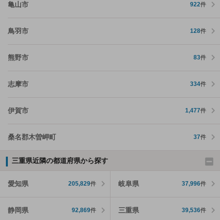
亀山市
922
件
鳥羽市
128
件
熊野市
83
件
志摩市
334
件
伊賀市
1,477
件
桑名郡木曽岬町
37
件
三重県近隣の都道府県から探す
愛知県
岐阜県
205,829
件
37,996
件
静岡県
三重県
92,869
件
39,536
件