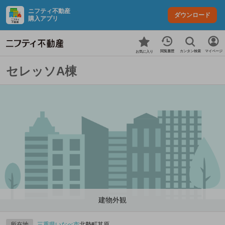
ニフティ不動産
ダウンロード
購入アプリ
カンタン検索
閲覧履歴
マイページ
お気に入り
セレッソA棟
建物外観
所在地
三重県
いなべ市
北勢町其原