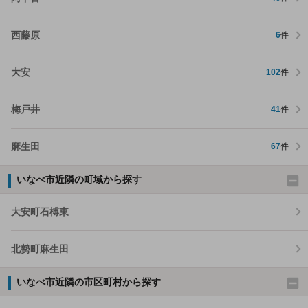
西藤原
6
件
大安
102
件
梅戸井
41
件
麻生田
67
件
いなべ市近隣の町域から探す
大安町石榑東
北勢町麻生田
いなべ市近隣の市区町村から探す