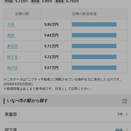
5.71
3.9
6.75
平均値
最安値
最高値
万円
万円
万円
近隣の駅
近隣の家賃相場
大泉
5.95万円
楚原
5.64万円
麻生田
5.71万円
阿下喜
5.72万円
梅戸井
5.57万円
※このデータは「ニフティ不動産」に掲載されている物件を元に算出したものです。
(2026年8月6日現在)
※相場情報はあくまで参考値です。目安として活用ください。
いなべ市の駅から探す
東藤原
7
件
阿下喜
46
件