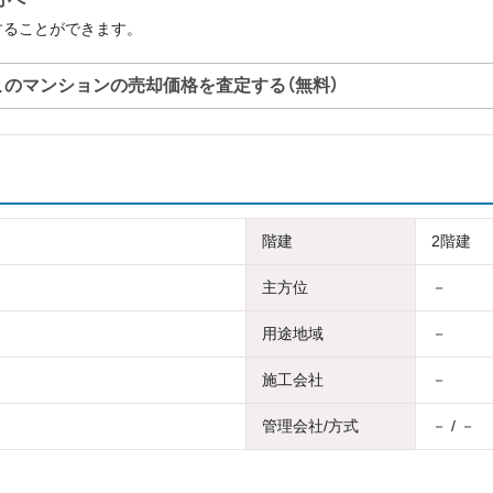
定することができます。
このマンションの売却価格を査定する（無料）
階建
2階建
主方位
－
用途地域
－
施工会社
－
管理会社/方式
－ / －