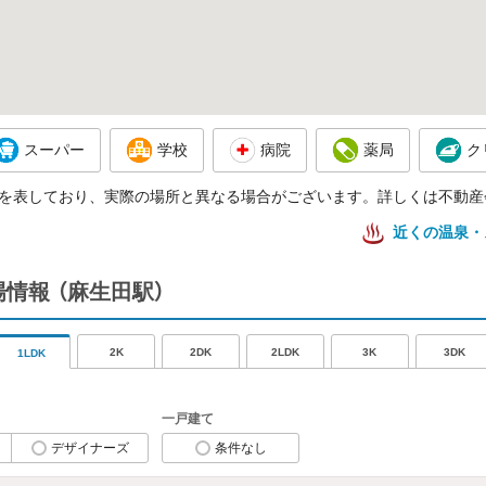
スーパー
学校
病院
薬局
ク
を表しており、実際の場所と異なる場合がございます。詳しくは不動産
近くの温泉・
場情報
（麻生田駅）
2K
2DK
2LDK
3K
3DK
1LDK
一戸建て
デザイナーズ
条件なし