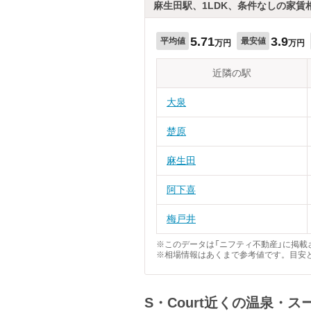
麻生田駅、1LDK、条件なしの家賃
5.71
3.9
平均値
最安値
万円
万円
近隣の駅
大泉
楚原
麻生田
阿下喜
梅戸井
※このデータは「ニフティ不動産」に掲載さ
※相場情報はあくまで参考値です。目安
S・Court近くの温泉・