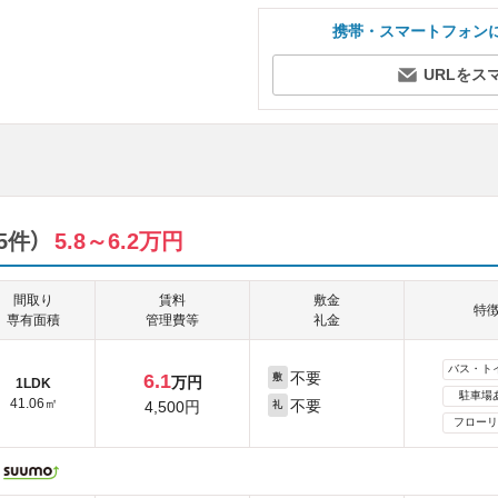
携帯・スマートフォン
URLをス
5件）
5.8～6.2万円
間取り
賃料
敷金
特
専有面積
管理費等
礼金
バス・ト
不要
6.1
敷
万円
1LDK
駐車場
41.06㎡
不要
4,500円
礼
フローリ