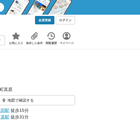
会員登録
ログイン
お気に入り
保存した条件
閲覧履歴
マイページ
町其原
地図で確認する
生田駅
徒歩15分
下喜駅
徒歩31分