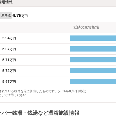
相場情報
6.75
最高値
万円
近隣の家賃相場
5.94
万円
5.67
万円
5.71
万円
5.72
万円
5.57
万円
れている物件を元に算出したものです。(2026年8月7日現在)
として活用ください。
スーパー銭湯・銭湯など温浴施設情報