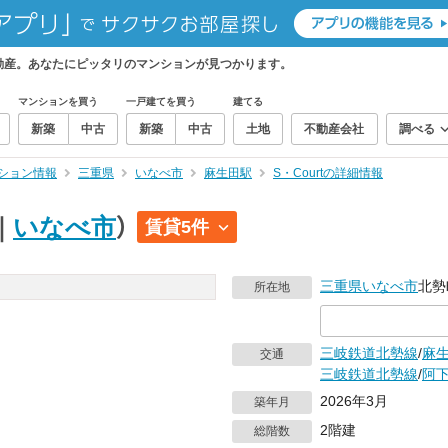
不動産。あなたにピッタリのマンションが見つかります。
マンションを買う
一戸建てを買う
建てる
新築
中古
新築
中古
土地
不動産会社
調べる
ション情報
三重県
いなべ市
麻生田駅
S・Courtの詳細情報
｜
いなべ市
）
賃貸5件
三重県
いなべ市
北勢
所在地
三岐鉄道北勢線
/
麻
交通
三岐鉄道北勢線
/
阿
2026年3月
築年月
2階建
総階数