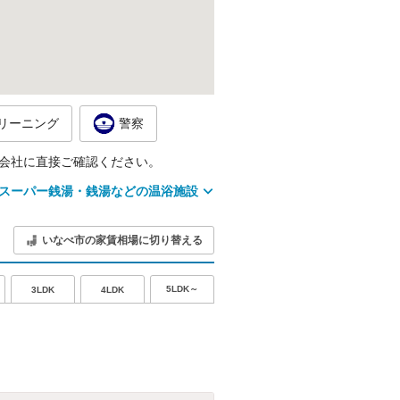
リーニング
警察
会社に直接ご確認ください。
スーパー銭湯・銭湯などの温浴施設
いなべ市の家賃相場に切り替える
5LDK～
3LDK
4LDK