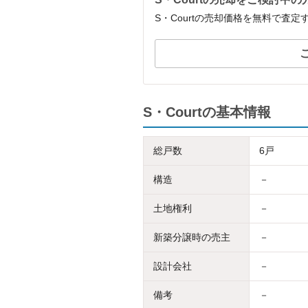
S・Courtの売却価格を無料で査
S・Courtの基本情報
総戸数
6戸
構造
－
土地権利
－
新築分譲時の売主
－
設計会社
－
備考
－