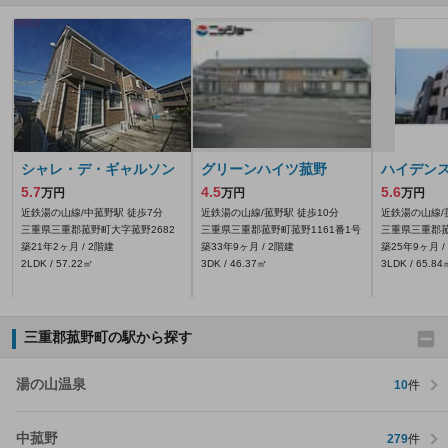
シャレ・デ・ギャルソン
グリーンハイツ菰野
ハイデン
5.7
4.5
5.6
万円
万円
万円
近鉄湯の山線/中菰野駅 徒歩7分
近鉄湯の山線/菰野駅 徒歩10分
近鉄湯の山線/
三重県三重郡菰野町大字菰野2682
三重県三重郡菰野町菰野1161番1号
三重県三重郡
築21年2ヶ月 / 2階建
築33年9ヶ月 / 2階建
築25年9ヶ月 /
2LDK / 57.22㎡
3DK / 46.37㎡
3LDK / 65.84
三重郡菰野町の駅から探す
湯の山温泉
10
件
中菰野
279
件