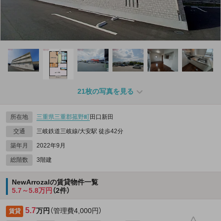
21枚の写真を見る
所在地
三重県
三重郡菰野町
田口新田
交通
三岐鉄道三岐線/大安駅 徒歩42分
築年月
2022年9月
総階数
3階建
NewArrozalの賃貸物件一覧
5.7～5.8万円
（2件）
5.7
万円
（管理費4,000円）
賃貸