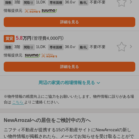
3階
1LDK
36.0㎡
不要/不要
階数
間取り
専有面積
敷/礼
情報提供元
詳細を見る
5.8
万円
（管理費4,000円）
賃貸
3階
1LDK
36.0㎡
不要/不要
階数
間取り
専有面積
敷/礼
情報提供元
詳細を見る
周辺の家賃の相場情報を見る
※物件情報の精度向上にご協力をお願いいたします。物件情報に誤りがある場
合は
こちら
よりご連絡ください。
NewArrozalへの居住をご検討中の方へ
ニフティ不動産が提携する15の不動産サイトにNewArrozalの新し
い物件情報が掲載されたら、メールでお知らせを受け取ることがで