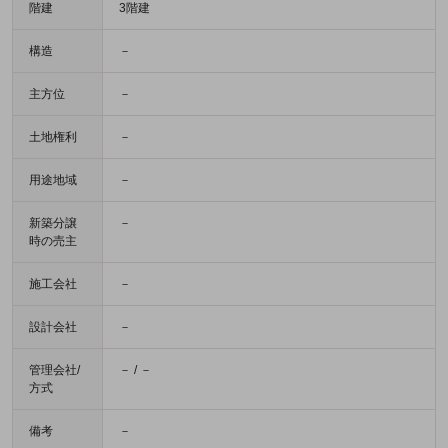
階建
3階建
構造
－
主方位
－
土地権利
－
用途地域
－
新築分譲
－
時の売主
施工会社
－
設計会社
－
管理会社/
－ / －
方式
備考
－