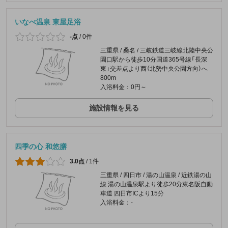
いなべ温泉 東屋足浴
-点
/
0件
三重県 / 桑名 / 三岐鉄道三岐線北陸中央公
園口駅から徒歩10分国道365号線「長深
東」交差点より西（北勢中央公園方向）へ
800m
入浴料金：0円～
施設情報を見る
四季の心 和悠膳
3.0点
/
1件
三重県 / 四日市 / 湯の山温泉 / 近鉄湯の山
線 湯の山温泉駅より徒歩20分東名阪自動
車道 四日市ICより15分
入浴料金：-