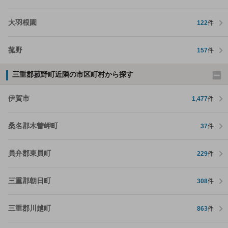
大羽根園
122
件
菰野
157
件
三重郡菰野町近隣の市区町村から探す
伊賀市
1,477
件
桑名郡木曽岬町
37
件
員弁郡東員町
229
件
三重郡朝日町
308
件
三重郡川越町
863
件