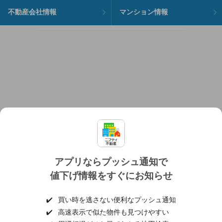
不動産会社情報
マンション情報
アプリならプッシュ通知で
値下げ情報をすぐにお知らせ
対応機種
個人情報保護ポリシー
利用規約
運営会社
✔️
買い時を逃さない便利なプッシュ通知
ヘルプ・お問い合わせ
採用情報
✔️
高速表示で似た物件も見つけやすい