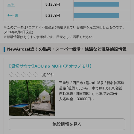
三里
5.18万円
丹生川
5.23万円
※このデータは「ニフティ不動産」に掲載されている物件を元に算出したものです。
(2026年8月8日現在)
※相場情報はあくまで参考値です。目安として活用ください。
NewArrozal近くの温泉・スーパー銭湯・銭湯など温浴施設情報
【貸切サウナ】AOU no MORI（アオウノモリ）
-点
/
0件
三重県 / 四日市 / 湯の山温泉 / 新名神高速
道路「菰野IC」から、車で約10分 東名阪
自動車道「四日市IC」から車で約25分
入浴料金：33000円～
施設情報を見る