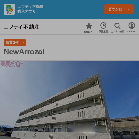
ニフティ不動産
ダウンロード
購入アプリ
カンタン検索
閲覧履歴
マイページ
お気に入り
賃貸2件
NewArrozal