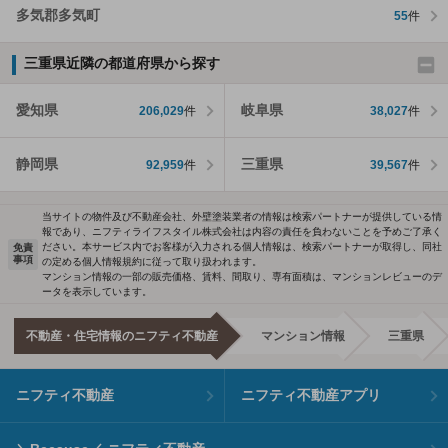
多気郡多気町
55
件
三重県近隣の都道府県から探す
愛知県
岐阜県
206,029
件
38,027
件
静岡県
三重県
92,959
件
39,567
件
当サイトの物件及び不動産会社、外壁塗装業者の情報は検索パートナーが提供している情
報であり、ニフティライフスタイル株式会社は内容の責任を負わないことを予めご了承く
ださい。本サービス内でお客様が入力される個人情報は、検索パートナーが取得し、同社
免責
事項
の定める個人情報規約に従って取り扱われます。
マンション情報の一部の販売価格、賃料、間取り、専有面積は、マンションレビューのデ
ータを表示しています。
不動産・住宅情報のニフティ不動産
マンション情報
三重県
ニフティ不動産
ニフティ不動産アプリ