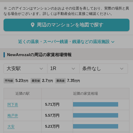
※ このアイコンはマンションのおおよその位置を表しており、実際の場所と異
なる場合がございます。詳しくは不動産会社に直接ご確認ください。
周辺のマンションを地図で探す
近くの温泉・スーパー銭湯・銭湯などの温浴施設
NewArrozalの周辺の家賃相場情報
5.23
2.7
7.35
平均値
最安値
最高値
万円
万円
万円
近隣の駅
近隣の家賃相場
阿下喜
5.71万円
梅戸井
5.57万円
大安
5.23万円