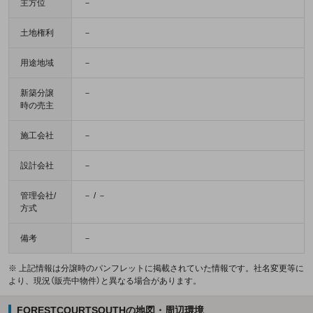
主方位
－
土地権利
－
用途地域
－
新築分譲
－
時の売主
施工会社
－
設計会社
－
管理会社/
－ / －
方式
備考
－
※ 上記情報は分譲時のパンフレットに掲載されていた情報です。社名変更等に
より、現況（販売中物件）と異なる場合があります。
FORESTCOURTSOUTHの地図・周辺環境