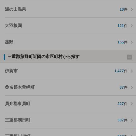
湯の山温泉
10
件
大羽根園
121
件
菰野
155
件
三重郡菰野町近隣の市区町村から探す
伊賀市
1,477
件
桑名郡木曽岬町
37
件
員弁郡東員町
227
件
三重郡朝日町
307
件