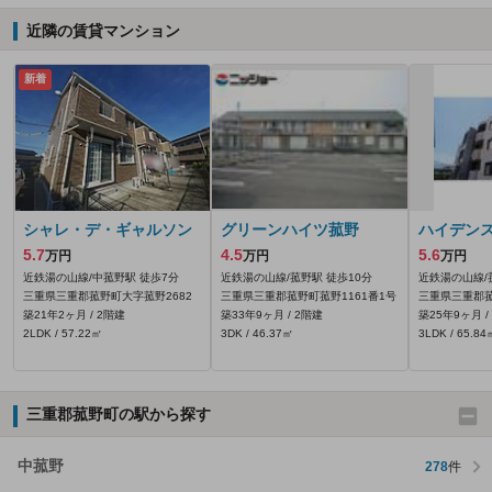
近隣の賃貸マンション
新着
シャレ・デ・ギャルソン
グリーンハイツ菰野
ハイデン
5.7
4.5
5.6
万円
万円
万円
近鉄湯の山線/中菰野駅 徒歩7分
近鉄湯の山線/菰野駅 徒歩10分
近鉄湯の山線/
三重県三重郡菰野町大字菰野2682
三重県三重郡菰野町菰野1161番1号
三重県三重郡
築21年2ヶ月 / 2階建
築33年9ヶ月 / 2階建
築25年9ヶ月 /
2LDK / 57.22㎡
3DK / 46.37㎡
3LDK / 65.84
三重郡菰野町の駅から探す
中菰野
278
件