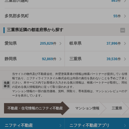
三重郡川越町
863
件
多気郡多気町
55
件
三重県近隣の都道府県から探す
愛知県
岐阜県
205,829
件
37,996
件
静岡県
三重県
92,869
件
39,536
件
当サイトの物件及び不動産会社、外壁塗装業者の情報は検索パートナーが提供している情
報であり、ニフティライフスタイル株式会社は内容の責任を負わないことを予めご了承く
ださい。本サービス内でお客様が入力される個人情報は、検索パートナーが取得し、同社
免責
事項
の定める個人情報規約に従って取り扱われます。
マンション情報の一部の販売価格、賃料、間取り、専有面積は、マンションレビューのデ
ータを表示しています。
不動産・住宅情報のニフティ不動産
マンション情報
三重県
ニフティ不動産
ニフティ不動産アプリ