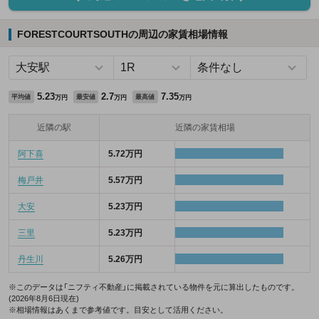
FORESTCOURTSOUTHの周辺の家賃相場情報
5.23
2.7
7.35
平均値
最安値
最高値
万円
万円
万円
近隣の駅
近隣の家賃相場
阿下喜
5.72万円
梅戸井
5.57万円
大安
5.23万円
三里
5.23万円
丹生川
5.26万円
※このデータは「ニフティ不動産」に掲載されている物件を元に算出したものです。
(2026年8月6日現在)
※相場情報はあくまで参考値です。目安として活用ください。