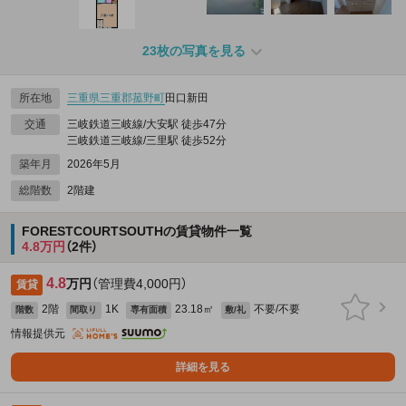
23枚の写真を見る
所在地
三重県
三重郡菰野町
田口新田
交通
三岐鉄道三岐線/大安駅 徒歩47分
三岐鉄道三岐線/三里駅 徒歩52分
築年月
2026年5月
総階数
2階建
FORESTCOURTSOUTHの賃貸物件一覧
4.8万円
（2件）
4.8
万円
（管理費4,000円）
賃貸
2階
1K
23.18㎡
不要/不要
階数
間取り
専有面積
敷/礼
情報提供元
詳細を見る