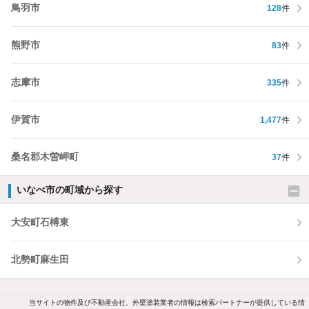
鳥羽市
128
件
熊野市
83
件
志摩市
335
件
伊賀市
1,477
件
桑名郡木曽岬町
37
件
いなべ市の町域から探す
大安町石榑東
北勢町麻生田
当サイトの物件及び不動産会社、外壁塗装業者の情報は検索パートナーが提供している情