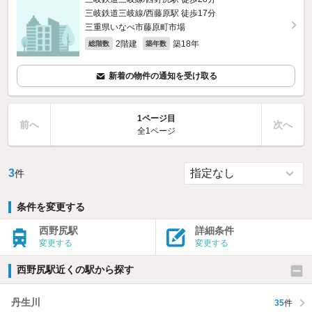
三岐鉄道三岐線/西藤原駅 徒歩17分
三重県いなべ市藤原町市場
2階建
築18年
総階数
築年数
新着の物件の通知を受け取る
1ページ目
前へ
次へ
全1ページ
3
件
条件を変更する
西野尻駅
詳細条件
変更する
変更する
西野尻駅近くの駅から探す
丹生川
35
件