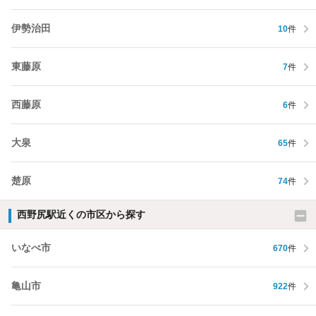
伊勢治田
10
件
東藤原
7
件
西藤原
6
件
大泉
65
件
楚原
74
件
西野尻駅近くの市区から探す
いなべ市
670
件
亀山市
922
件