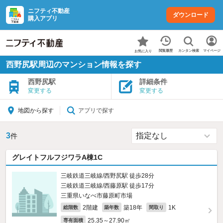
ニフティ不動産
ダウンロード
購入アプリ
カンタン検索
閲覧履歴
マイページ
お気に入り
西野尻駅周辺のマンション情報を探す
西野尻駅
詳細条件
変更する
変更する
アプリで探す
地図から探す
3
件
グレイトフルフジワラA棟1C
三岐鉄道三岐線/西野尻駅 徒歩28分
三岐鉄道三岐線/西藤原駅 徒歩17分
三重県いなべ市藤原町市場
2階建
築18年
1K
総階数
築年数
間取り
25.35～27.90㎡
専有面積