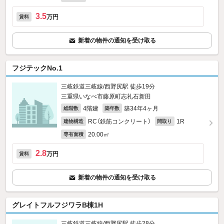
3.5
万円
賃料
新着の物件の通知を受け取る
フジテックNo.1
三岐鉄道三岐線/西野尻駅 徒歩19分
三重県いなべ市藤原町志礼石新田
4階建
築34年4ヶ月
総階数
築年数
RC（鉄筋コンクリート）
1R
建物構造
間取り
20.00㎡
専有面積
2.8
万円
賃料
新着の物件の通知を受け取る
グレイトフルフジワラB棟1H
三岐鉄道三岐線/西野尻駅 徒歩28分