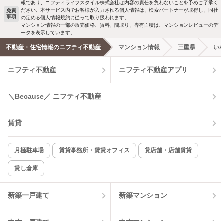
報であり、ニフティライフスタイル株式会社は内容の責任を負わないことを予めご了承く
ださい。本サービス内でお客様が入力される個人情報は、検索パートナーが取得し、同社
免責
事項
の定める個人情報規約に従って取り扱われます。
マンション情報の一部の販売価格、賃料、間取り、専有面積は、マンションレビューのデ
ータを表示しています。
不動産・住宅情報のニフティ不動産
マンション情報
三重県
い
ニフティ不動産
ニフティ不動産アプリ
＼Because／ ニフティ不動産
賃貸
月極駐車場
賃貸事務所・賃貸オフィス
貸店舗・店舗賃貸
貸し倉庫
新築一戸建て
新築マンション