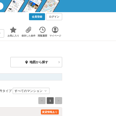
会員登録
ログイン
お気に入り
保存した条件
閲覧履歴
マイページ
地図から探す
件タイプ
<
1
>
賃貸情報あり