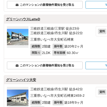
このマンションの新着物件通知を受け取る
グリーンハウスLatteD
三岐鉄道三岐線/三里駅 徒歩23分
賃料
三岐鉄道三岐線/丹生川駅 徒歩22分
三重県いなべ市大安町石榑東
2階建
築20年2ヶ月
総階数
築年数
2LDK
60.30㎡
間取り
専有面積
このマンションの新着物件通知を受け取る
グリーンハイツ大安
三岐鉄道三岐線/丹生川駅 徒歩42分
賃料
三重県いなべ市大安町石榑東2459‐2
2階建
築18年9ヶ月
総階数
築年数