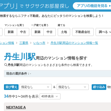
を検索するならニフティ不動産。あなたにピッタリのマンションを検索しよう！
マンションを買う
一戸建てを買う
建てる
新築
中古
新築
中古
土地
不動産会社
調べる
ション情報
三重県
いなべ市
丹生川駅周辺のマンション情報一覧
丹生川駅
周辺のマンション情報を探す
丹生川駅
周辺のマンションをさまざまな条件から検索できます。
現在の選択条件：
-
並び替え
絞り込み
物
＆
34
件中
1〜34件を表示
NEXTAGE A