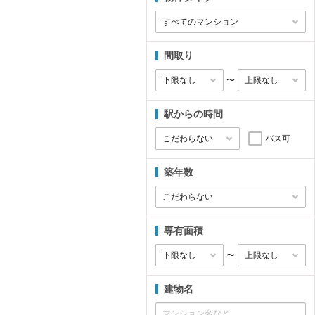
間取り
〜
駅からの時間
バス可
築年数
専有面積
〜
建物名