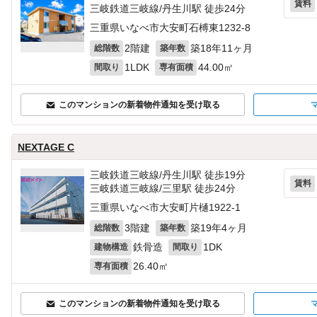
賃料
三岐鉄道三岐線/丹生川駅 徒歩24分
三重県いなべ市大安町石榑東1232‐8
2階建
築18年11ヶ月
総階数
築年数
1LDK
44.00㎡
間取り
専有面積
このマンションの新着物件通知を受け取る
NEXTAGE C
三岐鉄道三岐線/丹生川駅 徒歩19分
賃料
三岐鉄道三岐線/三里駅 徒歩24分
三重県いなべ市大安町片樋1922‐1
3階建
築19年4ヶ月
総階数
築年数
鉄骨造
1DK
建物構造
間取り
26.40㎡
専有面積
このマンションの新着物件通知を受け取る