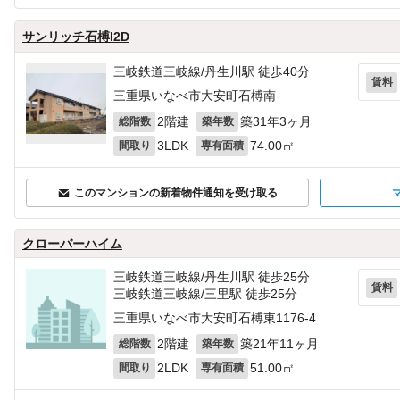
サンリッチ石榑I2D
三岐鉄道三岐線/丹生川駅 徒歩40分
賃料
三重県いなべ市大安町石榑南
2階建
築31年3ヶ月
総階数
築年数
3LDK
74.00㎡
間取り
専有面積
このマンションの新着物件通知を受け取る
クローバーハイム
三岐鉄道三岐線/丹生川駅 徒歩25分
賃料
三岐鉄道三岐線/三里駅 徒歩25分
三重県いなべ市大安町石榑東1176‐4
2階建
築21年11ヶ月
総階数
築年数
2LDK
51.00㎡
間取り
専有面積