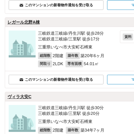
このマンションの新着物件通知を受け取る
レガール北野A棟
三岐鉄道三岐線/丹生川駅 徒歩28分
賃料
三岐鉄道三岐線/三里駅 徒歩17分
三重県いなべ市大安町石榑東
2階建
築20年6ヶ月
総階数
築年数
2LDK
54.01㎡
間取り
専有面積
このマンションの新着物件通知を受け取る
ヴィラ大安C
三岐鉄道三岐線/丹生川駅 徒歩30分
三岐鉄道三岐線/三里駅 徒歩20分
三重県いなべ市大安町石榑東
2階建
築34年7ヶ月
総階数
築年数