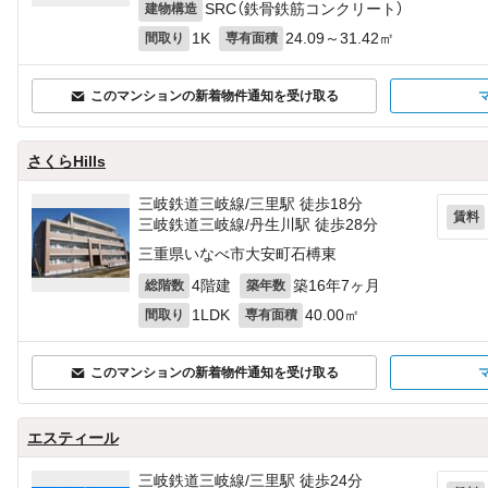
SRC（鉄骨鉄筋コンクリート）
建物構造
1K
24.09～31.42㎡
間取り
専有面積
このマンションの新着物件通知を受け取る
さくらHills
三岐鉄道三岐線/三里駅 徒歩18分
賃料
三岐鉄道三岐線/丹生川駅 徒歩28分
三重県いなべ市大安町石榑東
4階建
築16年7ヶ月
総階数
築年数
1LDK
40.00㎡
間取り
専有面積
このマンションの新着物件通知を受け取る
エスティール
三岐鉄道三岐線/三里駅 徒歩24分