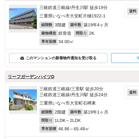
三岐鉄道三岐線/丹生川駅 徒歩19分
賃料
三重県いなべ市大安町片樋1922‐1
3階建
築19年4ヶ月
総階数
築年数
鉄骨造
2K
建物構造
間取り
34.00㎡
専有面積
このマンションの新着物件通知を受け取る
リーフガーデンハイツD
三岐鉄道三岐線/三里駅 徒歩20分
賃料
三岐鉄道三岐線/丹生川駅 徒歩24分
三重県いなべ市大安町石榑東
2階建
築19年1ヶ月
総階数
築年数
1LDK～2LDK
間取り
46.86～65.48㎡
専有面積