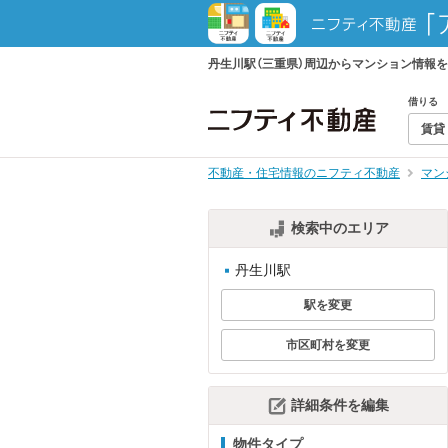
丹生川駅（三重県）周辺からマンション情報
借りる
賃貸
不動産・住宅情報のニフティ不動産
マン
検索中のエリア
丹生川駅
駅を変更
市区町村を変更
詳細条件を編集
物件タイプ