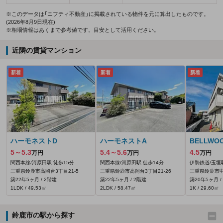
※このデータは「ニフティ不動産」に掲載されている物件を元に算出したものです。
(2026年8月9日現在)
※相場情報はあくまで参考値です。目安として活用ください。
近隣の賃貸マンション
新着
新着
新着
ハーモネストD
ハーモネストA
BELLWOO
5～5.3
5.4～5.6
4.5
万円
万円
万円
関西本線/河原田駅 徒歩15分
関西本線/河原田駅 徒歩14分
伊勢鉄道/玉垣
三重県鈴鹿市高岡台3丁目21-5
三重県鈴鹿市高岡台3丁目21-26
三重県鈴鹿市
築22年5ヶ月 / 2階建
築22年5ヶ月 / 2階建
築20年5ヶ月 /
1LDK / 49.53㎡
2LDK / 58.47㎡
1K / 29.60㎡
鈴鹿市の駅から探す