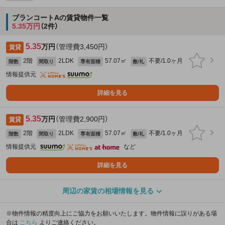
ブランコートAの賃貸物件一覧
5.35万円
（2件）
5.35
万円
（管理費3,450円）
賃貸
2階
2LDK
57.07㎡
不要/1.0ヶ月
階数
間取り
専有面積
敷/礼
情報提供元
詳細を見る
5.35
万円
（管理費2,900円）
賃貸
2階
2LDK
57.07㎡
不要/1.0ヶ月
階数
間取り
専有面積
敷/礼
情報提供元
など
詳細を見る
周辺の家賃の相場情報を見る
※物件情報の精度向上にご協力をお願いいたします。物件情報に誤りがある場
合は
こちら
よりご連絡ください。