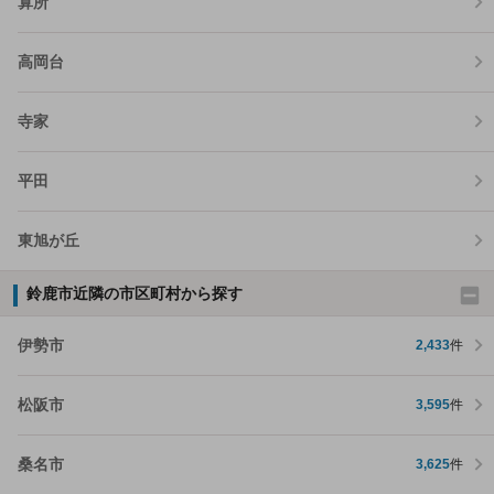
算所
高岡台
寺家
平田
東旭が丘
鈴鹿市近隣の市区町村から探す
伊勢市
2,433
件
松阪市
3,595
件
桑名市
3,625
件