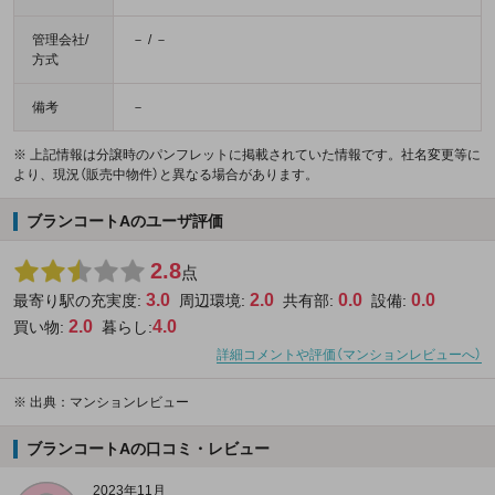
管理会社/
－ / －
方式
備考
－
※ 上記情報は分譲時のパンフレットに掲載されていた情報です。社名変更等に
より、現況（販売中物件）と異なる場合があります。
ブランコートAのユーザ評価
2.8
点
3.0
2.0
0.0
0.0
最寄り駅の充実度:
周辺環境:
共有部:
設備:
2.0
4.0
買い物:
暮らし:
詳細コメントや評価（マンションレビューへ）
※
出典：マンションレビュー
ブランコートAの口コミ・レビュー
2023年11月