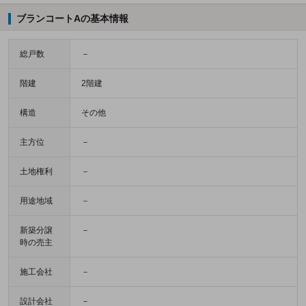
ブランコートAの基本情報
総戸数
－
階建
2階建
構造
その他
主方位
－
土地権利
－
用途地域
－
新築分譲
－
時の売主
施工会社
－
設計会社
－