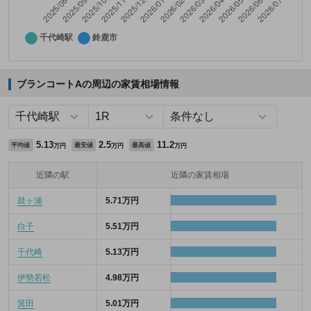
ブランコートAの周辺の家賃相場情報
5.13
2.5
11.2
平均値
最安値
最高値
万円
万円
万円
近隣の駅
近隣の家賃相場
鼓ヶ浦
5.71万円
白子
5.51万円
千代崎
5.13万円
伊勢若松
4.98万円
箕田
5.01万円