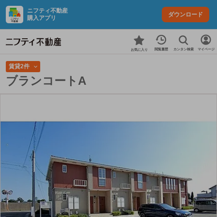
ニフティ不動産
ダウンロード
購入アプリ
カンタン検索
閲覧履歴
マイページ
お気に入り
賃貸2件
ブランコートA