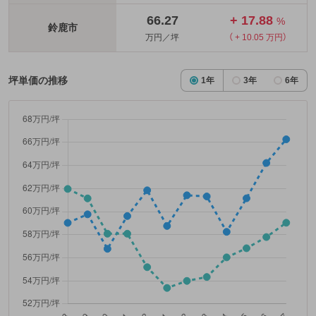
66.27
+ 17.88
%
鈴鹿市
万円／坪
（ + 10.05 万円）
坪単価の推移
1年
3年
6年