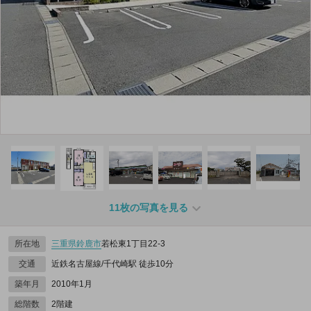
11枚の写真を見る
所在地
三重県
鈴鹿市
若松東1丁目22-3
交通
近鉄名古屋線/千代崎駅 徒歩10分
築年月
2010年1月
総階数
2階建