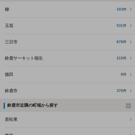
柳
103
件
玉垣
531
件
三日市
678
件
鈴鹿サーキット稲生
215
件
徳田
8
件
鈴鹿市
370
件
鈴鹿市近隣の町域から探す
若松東