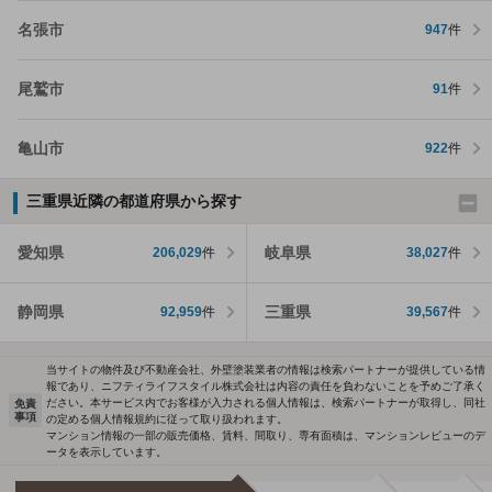
名張市
947
件
尾鷲市
91
件
亀山市
922
件
三重県近隣の都道府県から探す
愛知県
岐阜県
206,029
件
38,027
件
静岡県
三重県
92,959
件
39,567
件
当サイトの物件及び不動産会社、外壁塗装業者の情報は検索パートナーが提供している情
報であり、ニフティライフスタイル株式会社は内容の責任を負わないことを予めご了承く
ださい。本サービス内でお客様が入力される個人情報は、検索パートナーが取得し、同社
免責
事項
の定める個人情報規約に従って取り扱われます。
マンション情報の一部の販売価格、賃料、間取り、専有面積は、マンションレビューのデ
ータを表示しています。