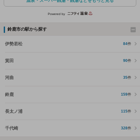
温泉・スーパー銭湯・銭湯などをもっと見る
Powered by
鈴鹿市の駅から探す
伊勢若松
84
件
箕田
90
件
河曲
35
件
鈴鹿
159
件
長太ノ浦
115
件
千代崎
328
件