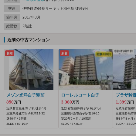
交通
伊勢鉄道/鈴鹿サーキット稲生駅 徒歩9分
築年月
2017年3月
総階数
2階建
近隣の中古マンション
新着
新着
メゾン光洋白子駅前
ローレルコート白子
プラザ鈴
850
3,380
1,399
万円
万円
万円
近鉄名古屋線/白子駅 徒歩6分
近鉄名古屋線/白子駅 徒歩1分
近鉄名古屋線/
三重県鈴鹿市白子駅前12-32
三重県鈴鹿市白子駅前16-15
三重県鈴鹿市南玉
築40年 / 6階建
築20年6ヶ月 / 10階建
築34年8ヶ月 /
3LDK / 69.10㎡
4LDK / 87.81㎡
3LDK～3SLDK 