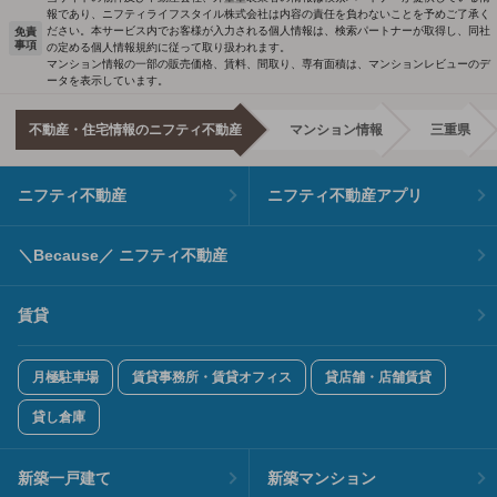
報であり、ニフティライフスタイル株式会社は内容の責任を負わないことを予めご了承く
ださい。本サービス内でお客様が入力される個人情報は、検索パートナーが取得し、同社
免責
事項
の定める個人情報規約に従って取り扱われます。
マンション情報の一部の販売価格、賃料、間取り、専有面積は、マンションレビューのデ
ータを表示しています。
不動産・住宅情報のニフティ不動産
マンション情報
三重県
ニフティ不動産
ニフティ不動産アプリ
＼Because／ ニフティ不動産
賃貸
月極駐車場
賃貸事務所・賃貸オフィス
貸店舗・店舗賃貸
貸し倉庫
新築一戸建て
新築マンション