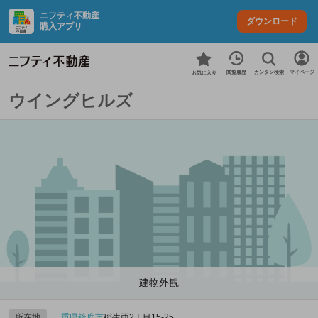
ニフティ不動産
ダウンロード
購入アプリ
カンタン検索
閲覧履歴
マイページ
お気に入り
ウイングヒルズ
建物外観
所在地
三重県
鈴鹿市
稲生西2丁目15-25