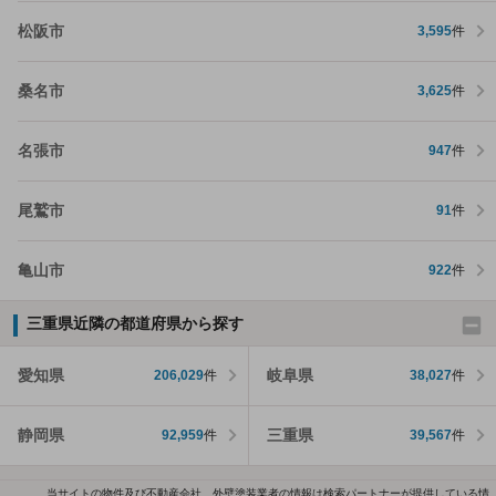
松阪市
3,595
件
桑名市
3,625
件
名張市
947
件
尾鷲市
91
件
亀山市
922
件
三重県近隣の都道府県から探す
愛知県
岐阜県
206,029
件
38,027
件
静岡県
三重県
92,959
件
39,567
件
当サイトの物件及び不動産会社、外壁塗装業者の情報は検索パートナーが提供している情