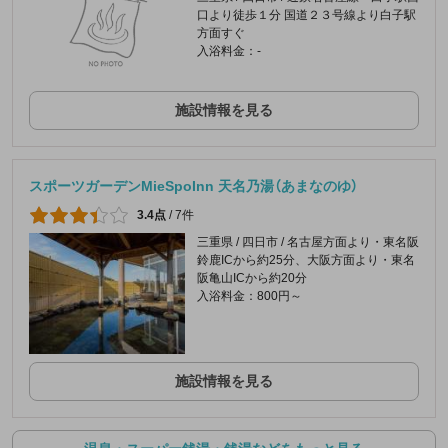
口より徒歩１分 国道２３号線より白子駅
方面すぐ
入浴料金：-
施設情報を見る
スポーツガーデンMieSpoInn 天名乃湯（あまなのゆ）
3.4点
/
7件
三重県 / 四日市 / 名古屋方面より・東名阪
鈴鹿ICから約25分、大阪方面より・東名
阪亀山ICから約20分
入浴料金：800円～
施設情報を見る