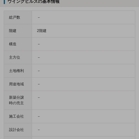
ウイングヒルズの基本情報
総戸数
－
階建
2階建
構造
－
主方位
－
土地権利
－
用途地域
－
新築分譲
－
時の売主
施工会社
－
設計会社
－