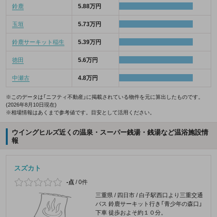
鈴鹿
5.88万円
玉垣
5.73万円
鈴鹿サーキット稲生
5.39万円
徳田
5.6万円
中瀬古
4.8万円
※このデータは「ニフティ不動産」に掲載されている物件を元に算出したものです。
(2026年8月10日現在)
※相場情報はあくまで参考値です。目安として活用ください。
ウイングヒルズ近くの温泉・スーパー銭湯・銭湯など温浴施設情
報
スズカト
-点
/
0件
三重県 / 四日市 / 白子駅西口より三重交通
バス 鈴鹿サーキット行き「青少年の森口」
下車 徒歩およそ約１０分。