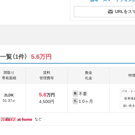
URLをス
覧（1件）
5.6万円
間取り
賃料
敷金
特
専有面積
管理費等
礼金
バス・ト
不要
5.6
敷
万円
2LDK
駐車場
51.37㎡
1.0ヶ月
4,500円
礼
追い炊き
など