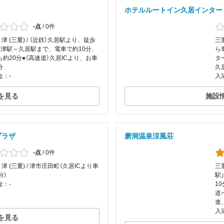
ホテルルートイン久居インター
-点
/
0件
/ 津 (三重) / （近鉄）久居駅より、徒歩
三重
●津駅～久居駅まで、電車で約10分、
ら
約20分●（高速道）久居ICより、お車
タ
分
久
金：-
入
を見る
施設
プラザ
磨洞温泉涼風荘
-点
/
0件
/ 津 (三重) / 津市庄田町（久居ICより車
三重
分）
駅
金：-
1
道
進
入
を見る