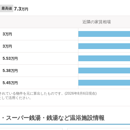
7.3
最高値
万円
近隣の家賃相場
3
万円
3
万円
5.53
万円
5.38
万円
5.45
万円
れている物件を元に算出したものです。(2026年8月6日現在)
として活用ください。
・スーパー銭湯・銭湯など温浴施設情報