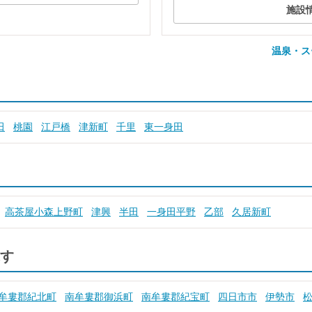
施設
温泉・ス
田
桃園
江戸橋
津新町
千里
東一身田
高茶屋小森上野町
津興
半田
一身田平野
乙部
久居新町
す
牟婁郡紀北町
南牟婁郡御浜町
南牟婁郡紀宝町
四日市市
伊勢市