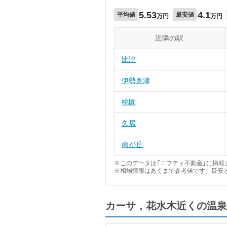
5.53
4.1
平均値
最安値
万円
万円
近隣の駅
比津
伊勢奥津
桃園
久居
南が丘
※このデータは「ニフティ不動産」に掲載さ
※相場情報はあくまで参考値です。目安
カーサ，花水木近くの温泉