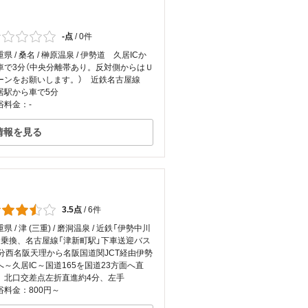
-点
/
0件
県 / 桑名 / 榊原温泉 / 伊勢道 久居ICか
車で3分（中央分離帯あり。反対側からはＵ
ーンをお願いします。） 近鉄名古屋線
居駅から車で5分
浴料金：-
情報を見る
3.5点
/
6件
県 / 津 (三重) / 磨洞温泉 / 近鉄「伊勢中川
」乗換、名古屋線「津新町駅」下車送迎バス
0分西名阪天理から名阪国道関JCT経由伊勢
へ～久居IC～国道165を国道23方面へ直
、北口交差点左折直進約4分、左手
浴料金：800円～