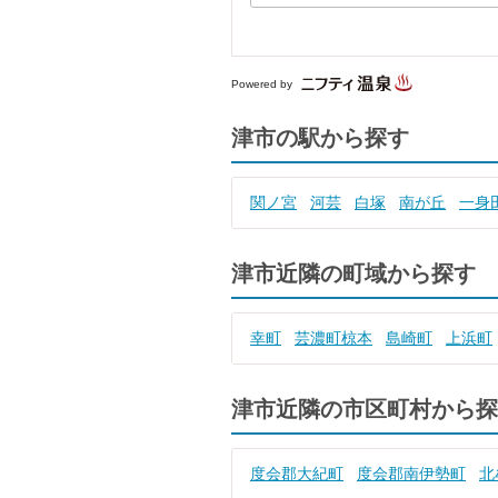
Powered by
津市の駅から探す
関ノ宮
河芸
白塚
南が丘
一身
津市近隣の町域から探す
幸町
芸濃町椋本
島崎町
上浜町
津市近隣の市区町村から探
度会郡大紀町
度会郡南伊勢町
北