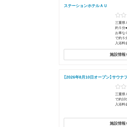
ステーションホテルＡＵ
三重県 
約５分
お車なら
で約５
入浴料
施設情報
【2026年8月10日オープン】サウナ
三重県 
で約10
入浴料
施設情報