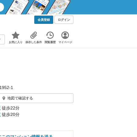
会員登録
ログイン
お気に入り
保存した条件
閲覧履歴
マイページ
952‐1
地図で確認する
駅
徒歩22分
駅
徒歩20分
にこのマンション情報を送る