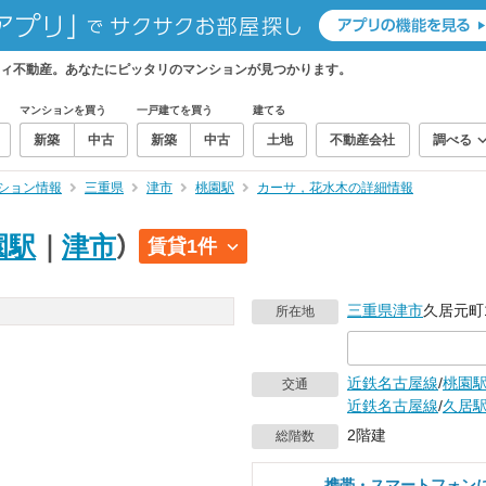
ィ不動産。あなたにピッタリのマンションが見つかります。
マンションを買う
一戸建てを買う
建てる
新築
中古
新築
中古
土地
不動産会社
調べる
ション情報
三重県
津市
桃園駅
カーサ，花水木の詳細情報
園駅
｜
津市
）
賃貸1件
三重県
津市
久居元町1
所在地
近鉄名古屋線
/
桃園
交通
近鉄名古屋線
/
久居
2階建
総階数
携帯・スマートフォン