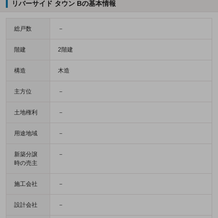
リバーサイド タウン Bの基本情報
総戸数
－
階建
2階建
構造
木造
主方位
－
土地権利
－
用途地域
－
新築分譲
－
時の売主
施工会社
－
設計会社
－