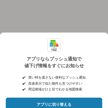
アプリならプッシュ通知で
値下げ情報をすぐにお知らせ
対応機種
個人情報保護ポリシー
利用規約
運営会社
✔️
買い時を逃さない便利なプッシュ通知
ヘルプ・お問い合わせ
採用情報
✔️
高速表示で似た物件も見つけやすい
✔️
周辺相場がひと目でわかる地図検索
アプリに切り替える
©NIFTY Lifestyle Co., Ltd.