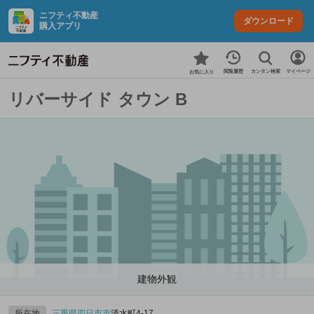
ニフティ不動産
ダウンロード
購入アプリ
カンタン検索
閲覧履歴
マイページ
お気に入り
リバーサイド タウン B
建物外観
所在地
三重県
四日市市
清水町4-17