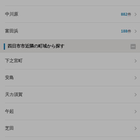
中川原
882
件
富田浜
188
件
四日市市近隣の町域から探す
下之宮町
安島
天カ須賀
午起
芝田