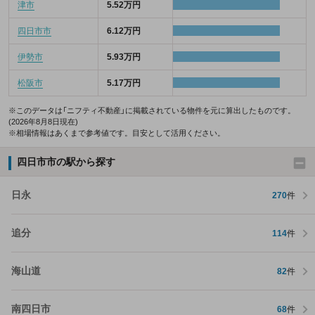
津市
5.52万円
四日市市
6.12万円
伊勢市
5.93万円
松阪市
5.17万円
※このデータは「ニフティ不動産」に掲載されている物件を元に算出したものです。
(2026年8月8日現在)
※相場情報はあくまで参考値です。目安として活用ください。
四日市市の駅から探す
日永
270
件
追分
114
件
海山道
82
件
南四日市
68
件