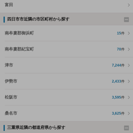
富田
四日市市近隣の市区町村から探す
南牟婁郡御浜町
15
件
南牟婁郡紀宝町
70
件
津市
7,244
件
伊勢市
2,433
件
松阪市
3,595
件
桑名市
3,625
件
三重県近隣の都道府県から探す