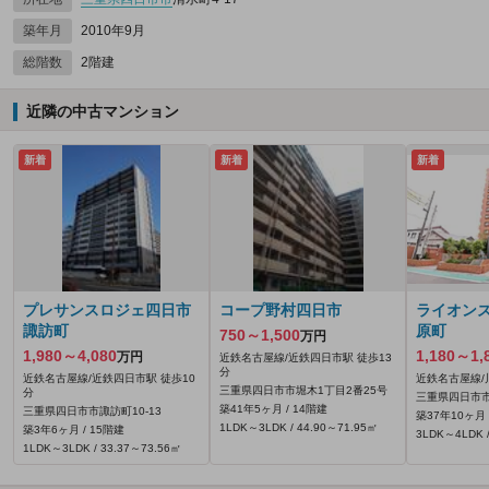
築年月
2010年9月
総階数
2階建
近隣の中古マンション
新着
新着
新着
プレサンスロジェ四日市
コープ野村四日市
ライオン
諏訪町
原町
750～1,500
万円
1,980～4,080
1,180～1,
万円
近鉄名古屋線/近鉄四日市駅 徒歩13
分
近鉄名古屋線/近鉄四日市駅 徒歩10
近鉄名古屋線/
三重県四日市市堀木1丁目2番25号
分
三重県四日市市
築41年5ヶ月 / 14階建
三重県四日市市諏訪町10-13
築37年10ヶ月 
1LDK～3LDK / 44.90～71.95㎡
築3年6ヶ月 / 15階建
3LDK～4LDK /
1LDK～3LDK / 33.37～73.56㎡