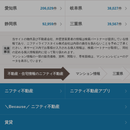
愛知県
岐阜県
206,029
件
38,027
件
静岡県
三重県
92,959
件
39,567
件
当サイトの物件及び不動産会社、外壁塗装業者の情報は検索パートナーが提供している情
報であり、ニフティライフスタイル株式会社は内容の責任を負わないことを予めご了承く
ださい。本サービス内でお客様が入力される個人情報は、検索パートナーが取得し、同社
免責
事項
の定める個人情報規約に従って取り扱われます。
マンション情報の一部の販売価格、賃料、間取り、専有面積は、マンションレビューのデ
ータを表示しています。
不動産・住宅情報のニフティ不動産
マンション情報
三重県
ニフティ不動産
ニフティ不動産アプリ
＼Because／ ニフティ不動産
賃貸