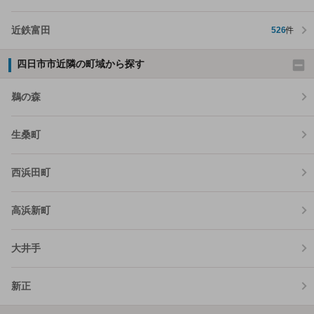
近鉄富田
526
件
四日市市近隣の町域から探す
鵜の森
生桑町
西浜田町
高浜新町
大井手
新正