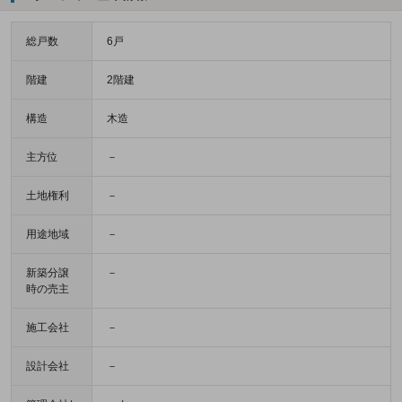
総戸数
6戸
階建
2階建
構造
木造
主方位
－
土地権利
－
用途地域
－
新築分譲
－
時の売主
施工会社
－
設計会社
－