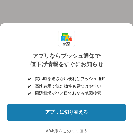
アプリならプッシュ通知で
値下げ情報をすぐにお知らせ
対応機種
個人情報保護ポリシー
利用規約
運営会社
✔️
買い時を逃さない便利なプッシュ通知
ヘルプ・お問い合わせ
採用情報
✔️
高速表示で似た物件も見つけやすい
✔️
周辺相場がひと目でわかる地図検索
アプリに切り替える
©NIFTY Lifestyle Co., Ltd.
Web版をこのまま使う