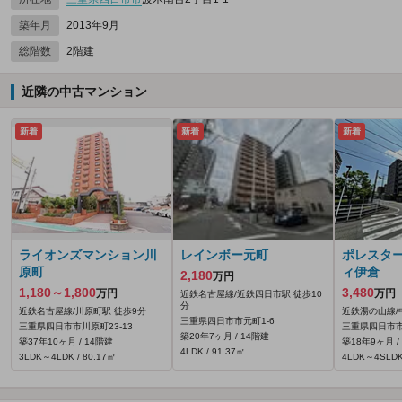
築年月
2013年9月
総階数
2階建
近隣の中古マンション
新着
新着
新着
ライオンズマンション川
レインボー元町
ポレスタ
原町
ィ伊倉
2,180
万円
1,180～1,800
3,480
万円
万円
近鉄名古屋線/近鉄四日市駅 徒歩10
分
近鉄名古屋線/川原町駅 徒歩9分
近鉄湯の山線/
三重県四日市市元町1-6
三重県四日市市川原町23-13
三重県四日市市
築20年7ヶ月 / 14階建
築37年10ヶ月 / 14階建
築18年9ヶ月 /
4LDK / 91.37㎡
3LDK～4LDK / 80.17㎡
4LDK～4SLDK 