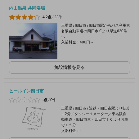
内山温泉 共同浴場
4.2点
/
23件
三重県 / 四日市 / 四日市駅からバス利用東
名阪自動車道の四日市ICより県道630号
へ
入浴料金：400円～
施設情報を見る
ヒールイン四日市
-点
/
0件
三重県 / 四日市 / 近鉄・四日市駅より徒歩
１2分／タクシー１メーター／東名阪自
動車道・四日市東・四日市ＩＣよりお車
で１５分
入浴料金：-