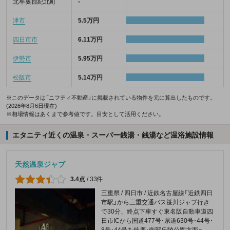
北牟婁郡紀北町
-
津市
5.5万円
四日市市
6.11万円
伊勢市
5.95万円
松阪市
5.14万円
※このデータは「ニフティ不動産」に掲載されている物件を元に算出したものです。
(2026年8月6日現在)
※相場情報はあくまで参考値です。目安として活用ください。
エタニティ近くの温泉・スーパー銭湯・銭湯など温浴施設情報
天然温泉ジャブ
3.4点
/
33件
三重県 / 四日市 / 近鉄名古屋線「近鉄四日
市駅」から三重交通バス笹川ジャブ行き
で30分、終点下車すぐ東名阪自動車道四
日市ICから国道477号･県道630号･44号･