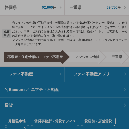
静岡県
三重県
92,869
件
39,536
件
当サイトの物件及び不動産会社、外壁塗装業者の情報は検索パートナーが提供している情
報であり、ニフティライフスタイル株式会社は内容の責任を負わないことを予めご了承く
ださい。本サービス内でお客様が入力される個人情報は、検索パートナーが取得し、同社
免責
事項
の定める個人情報規約に従って取り扱われます。
マンション情報の一部の販売価格、賃料、間取り、専有面積は、マンションレビューのデ
ータを表示しています。
不動産・住宅情報のニフティ不動産
マンション情報
三重県
ニフティ不動産
ニフティ不動産アプリ
＼Because／ ニフティ不動産
賃貸
月極駐車場
賃貸事務所・賃貸オフィス
貸店舗・店舗賃貸