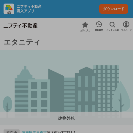
ニフティ不動産
ダウンロード
購入アプリ
カンタン検索
閲覧履歴
マイページ
お気に入り
エタニティ
建物外観
所在地
三重県
四日市市
波木南台2丁目1‐1