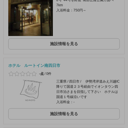
8号･44号を鈴鹿･南部丘陵公園方面へ
7km
入浴料金：750円～
施設情報を見る
ホテル ルートイン南四日市
-点
/
0件
三重県 / 四日市 / 伊勢湾岸道みえ川越IC
降りて国道２３号経由でイオンタウン四
日市泊さまを目指して下さい ホテルは
国道１号線沿いです
入浴料金：-
施設情報を見る