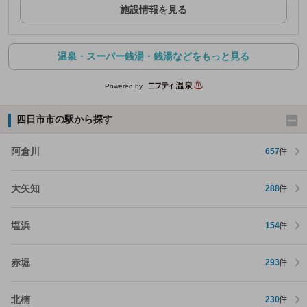
施設情報を見る
温泉・スーパー銭湯・銭湯などをもっと見る
Powered by
四日市市の駅から探す
阿倉川
657
件
大矢知
288
件
塩浜
154
件
赤堀
293
件
北楠
230
件