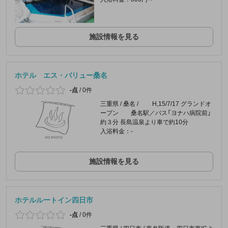
施設情報を見る
ホテル エス・バリュー桑名
-点
/
0件
三重県 / 桑名 / H,15/7/17 グランドオ
ープン 桑名駅／バス「ヨナハ病院前」
約３分 長島温泉より車で約10分
入浴料金：-
施設情報を見る
ホテルルートイン四日市
-点
/
0件