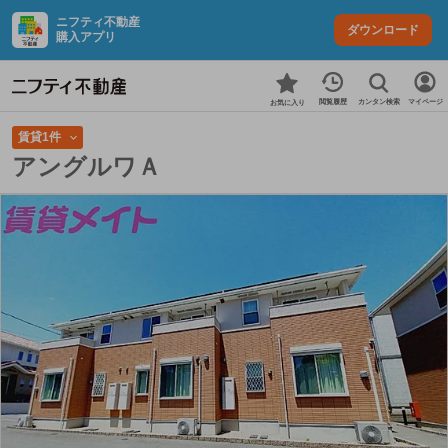
ニフティ不動産
ダウンロード
購入アプリ
カンタン検索
閲覧履歴
マイページ
お気に入り
賃貸1件
アングルワＡ