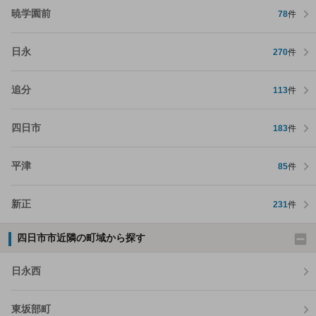
暁学園前
78
件
日永
270
件
追分
113
件
四日市
183
件
平津
85
件
新正
231
件
四日市市近隣の町域から探す
日永西
東坂部町