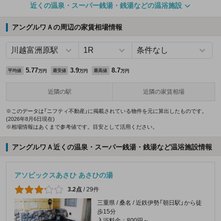
近くの温泉・スーパー銭湯・銭湯などの温浴施設
アングルワＡの周辺の家賃相場情報
5.77
3.9
8.7
平均値
最安値
最高値
万円
万円
万円
近隣の駅
近隣の家賃相場
※このデータは「ニフティ不動産」に掲載されている物件を元に算出したものです。
(2026年8月6日現在)
※相場情報はあくまで参考値です。目安として活用ください。
アングルワＡ近くの温泉・スーパー銭湯・銭湯など温浴施設情報
アソビックスあさひ あさひの湯
3.2点
/
29件
三重県 / 桑名 / 近鉄伊勢「朝日駅」から徒
歩15分
入浴料金：800円～