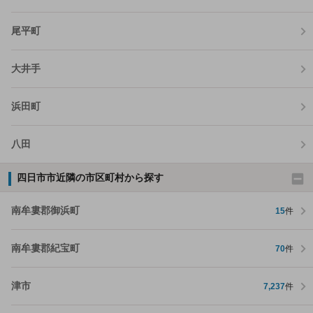
尾平町
大井手
浜田町
八田
四日市市近隣の市区町村から探す
南牟婁郡御浜町
15
件
南牟婁郡紀宝町
70
件
津市
7,237
件