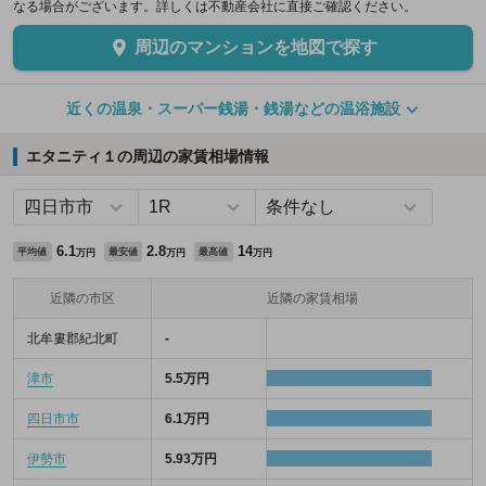
なる場合がございます。詳しくは不動産会社に直接ご確認ください。
周辺のマンションを地図で探す
近くの温泉・スーパー銭湯・銭湯などの温浴施設
エタニティ１の周辺の家賃相場情報
6.1
2.8
14
平均値
最安値
最高値
万円
万円
万円
近隣の市区
近隣の家賃相場
北牟婁郡紀北町
-
津市
5.5万円
四日市市
6.1万円
伊勢市
5.93万円