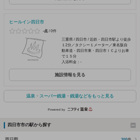
ヒールイン四日市
-点
/
0件
三重県 / 四日市 / 近鉄・四日市駅より徒歩
１2分／タクシー１メーター／東名阪自
動車道・四日市東・四日市ＩＣよりお車
で１５分
入浴料金：-
施設情報を見る
温泉・スーパー銭湯・銭湯などをもっと見る
Powered by
四日市市の駅から探す
西日野
300
件