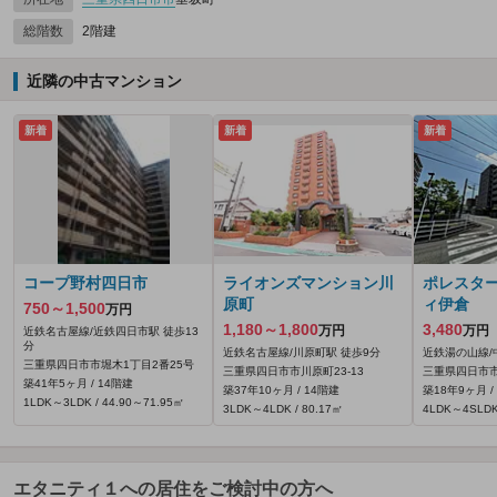
総階数
2階建
近隣の中古マンション
新着
新着
新着
コープ野村四日市
ライオンズマンション川
ポレスタ
原町
ィ伊倉
750～1,500
万円
1,180～1,800
3,480
万円
万円
近鉄名古屋線/近鉄四日市駅 徒歩13
分
近鉄名古屋線/川原町駅 徒歩9分
近鉄湯の山線/
三重県四日市市堀木1丁目2番25号
三重県四日市市川原町23-13
三重県四日市市
築41年5ヶ月 / 14階建
築37年10ヶ月 / 14階建
築18年9ヶ月 /
1LDK～3LDK / 44.90～71.95㎡
3LDK～4LDK / 80.17㎡
4LDK～4SLDK 
エタニティ１への居住をご検討中の方へ