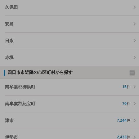
久保田
安島
日永
赤堀
四日市市近隣の市区町村から探す
南牟婁郡御浜町
15
件
南牟婁郡紀宝町
70
件
津市
7,244
件
伊勢市
2,433
件