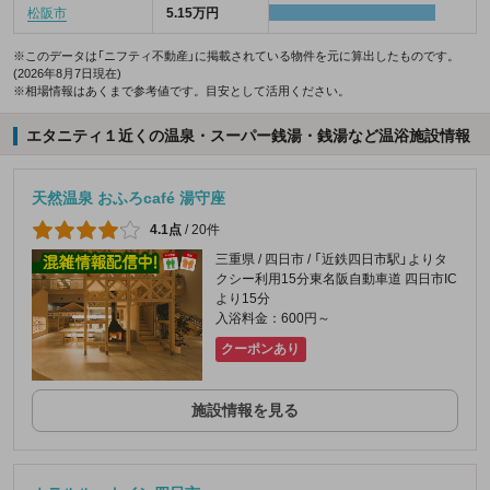
松阪市
5.15万円
※このデータは「ニフティ不動産」に掲載されている物件を元に算出したものです。
(2026年8月7日現在)
※相場情報はあくまで参考値です。目安として活用ください。
エタニティ１近くの温泉・スーパー銭湯・銭湯など温浴施設情報
天然温泉 おふろcafé 湯守座
4.1点
/
20件
三重県 / 四日市 / 「近鉄四日市駅」よりタ
クシー利用15分東名阪自動車道 四日市IC
より15分
入浴料金：600円～
クーポンあり
施設情報を見る