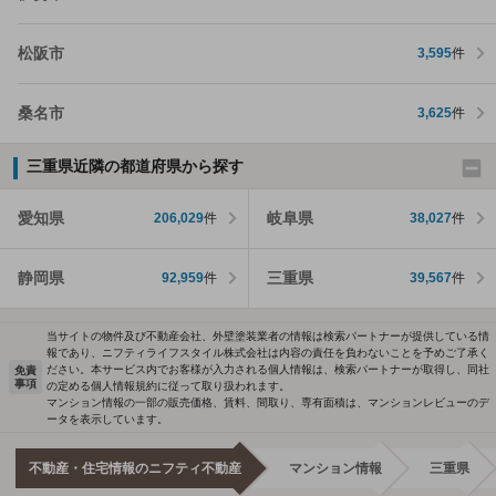
松阪市
3,595
件
桑名市
3,625
件
三重県近隣の都道府県から探す
愛知県
岐阜県
206,029
件
38,027
件
静岡県
三重県
92,959
件
39,567
件
当サイトの物件及び不動産会社、外壁塗装業者の情報は検索パートナーが提供している情
報であり、ニフティライフスタイル株式会社は内容の責任を負わないことを予めご了承く
ださい。本サービス内でお客様が入力される個人情報は、検索パートナーが取得し、同社
免責
事項
の定める個人情報規約に従って取り扱われます。
マンション情報の一部の販売価格、賃料、間取り、専有面積は、マンションレビューのデ
ータを表示しています。
不動産・住宅情報のニフティ不動産
マンション情報
三重県