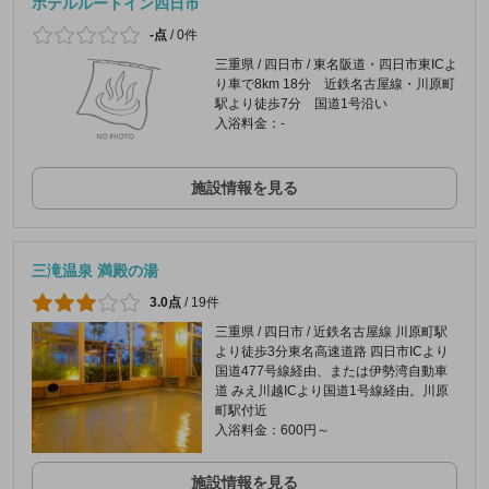
ホテルルートイン四日市
-点
/
0件
三重県 / 四日市 / 東名阪道・四日市東ICよ
り車で8km 18分 近鉄名古屋線・川原町
駅より徒歩7分 国道1号沿い
入浴料金：-
施設情報を見る
三滝温泉 満殿の湯
3.0点
/
19件
三重県 / 四日市 / 近鉄名古屋線 川原町駅
より徒歩3分東名高速道路 四日市ICより
国道477号線経由、または伊勢湾自動車
道 みえ川越ICより国道1号線経由。川原
町駅付近
入浴料金：600円～
施設情報を見る