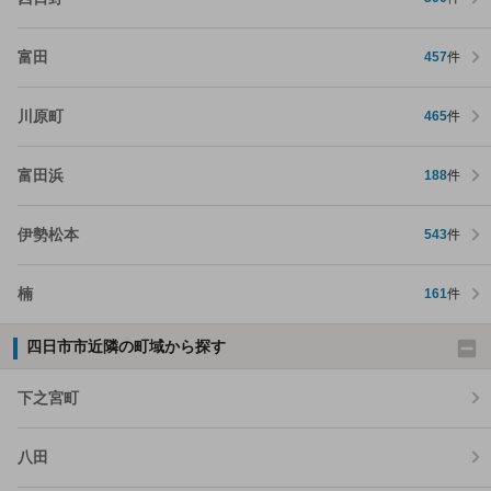
富田
457
件
川原町
465
件
富田浜
188
件
伊勢松本
543
件
楠
161
件
四日市市近隣の町域から探す
下之宮町
八田