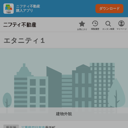
ニフティ不動産
ダウンロード
購入アプリ
カンタン検索
閲覧履歴
マイページ
お気に入り
エタニティ１
建物外観
所在地
三重県
四日市市
垂坂町