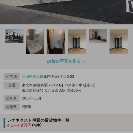
10枚の写真を見る
所在地
宮城県
栗原市
築館伊豆3丁目6-23
交通
東北本線/瀬峰駅 バス23分 バス停下車 徒歩2分
東北新幹線/くりこま高原駅 徒歩66分
築年月
2013年11月
総階数
2階建
レオネクスト伊豆の賃貸物件一覧
4.1～4.9万円
（4件）