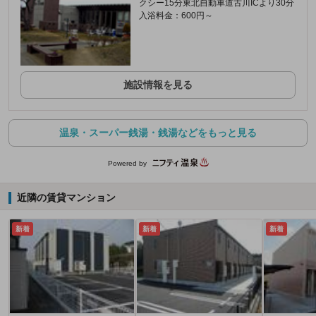
クシー15分東北自動車道古川ICより30分
入浴料金：600円～
施設情報を見る
温泉・スーパー銭湯・銭湯などをもっと見る
Powered by
近隣の賃貸マンション
新着
新着
新着