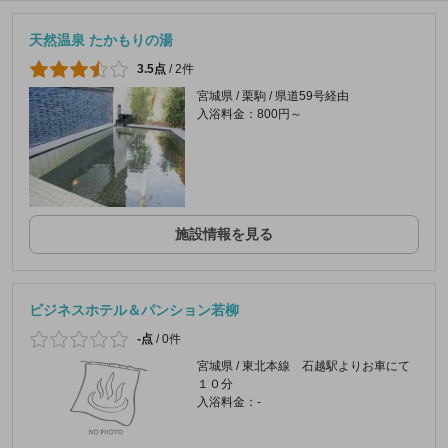
天然温泉 たかもりの湯
3.5点
/
2件
宮城県 / 栗駒 / 県道59号経由
入浴料金：800円～
施設情報を見る
ビジネスホテル＆パンション若柳
-点
/
0件
宮城県 / 東北本線 石越駅よりお車にて
１０分
入浴料金：-