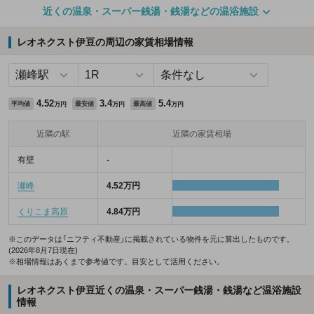
近くの温泉・スーパー銭湯・銭湯などの温浴施設
レオネクスト伊豆の周辺の家賃相場情報
4.52
3.4
5.4
平均値
最安値
最高値
万円
万円
万円
近隣の駅
近隣の家賃相場
有壁
-
瀬峰
4.52万円
くりこま高原
4.84万円
※このデータは「ニフティ不動産」に掲載されている物件を元に算出したものです。
(2026年8月7日現在)
※相場情報はあくまで参考値です。目安として活用ください。
レオネクスト伊豆近くの温泉・スーパー銭湯・銭湯など温浴施設
情報