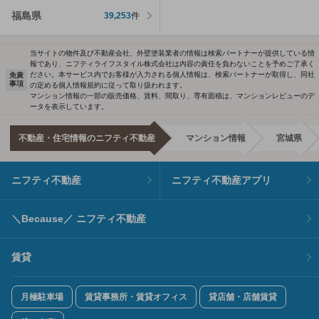
福島県
39,253
件
当サイトの物件及び不動産会社、外壁塗装業者の情報は検索パートナーが提供している情
報であり、ニフティライフスタイル株式会社は内容の責任を負わないことを予めご了承く
ださい。本サービス内でお客様が入力される個人情報は、検索パートナーが取得し、同社
免責
事項
の定める個人情報規約に従って取り扱われます。
マンション情報の一部の販売価格、賃料、間取り、専有面積は、マンションレビューのデ
ータを表示しています。
不動産・住宅情報のニフティ不動産
マンション情報
宮城県
ニフティ不動産
ニフティ不動産アプリ
＼Because／ ニフティ不動産
賃貸
月極駐車場
賃貸事務所・賃貸オフィス
貸店舗・店舗賃貸