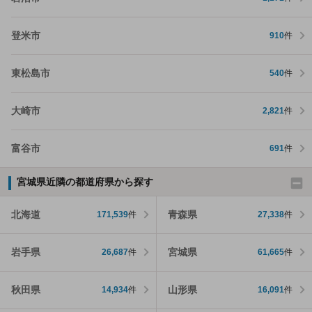
登米市
910
件
東松島市
540
件
大崎市
2,821
件
富谷市
691
件
宮城県近隣の都道府県から探す
北海道
青森県
171,539
件
27,338
件
岩手県
宮城県
26,687
件
61,665
件
秋田県
山形県
14,934
件
16,091
件