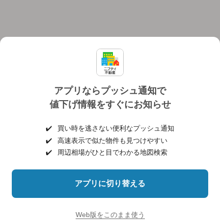
アプリならプッシュ通知で
値下げ情報をすぐにお知らせ
対応機種
個人情報保護ポリシー
利用規約
運営会社
✔️
買い時を逃さない便利なプッシュ通知
ヘルプ・お問い合わせ
採用情報
✔️
高速表示で似た物件も見つけやすい
✔️
周辺相場がひと目でわかる地図検索
アプリに切り替える
©NIFTY Lifestyle Co., Ltd.
Web版をこのまま使う