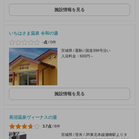
施設情報を見る
いちはさま温泉 令和の湯
-点
/
0件
宮城県 / 栗駒 / 国道398号沿い
入浴料金：600円～
施設情報を見る
長沼温泉ヴィーナスの湯
3.7点
/
8件
宮城県 / 登米 / JR東北本線瀬峰駅よりタ