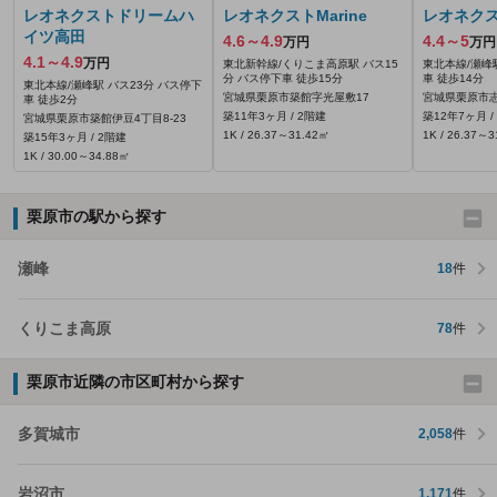
レオネクストドリームハ
レオネクストMarine
レオネク
イツ高田
4.6～4.9
4.4～5
万円
万円
4.1～4.9
万円
東北新幹線/くりこま高原駅 バス15
東北本線/瀬峰
分 バス停下車 徒歩15分
車 徒歩14分
東北本線/瀬峰駅 バス23分 バス停下
宮城県栗原市築館字光屋敷17
宮城県栗原市志
車 徒歩2分
築11年3ヶ月 / 2階建
築12年7ヶ月 /
宮城県栗原市築館伊豆4丁目8-23
1K / 26.37～31.42㎡
1K / 26.37～
築15年3ヶ月 / 2階建
1K / 30.00～34.88㎡
栗原市の駅から探す
瀬峰
18
件
くりこま高原
78
件
栗原市近隣の市区町村から探す
多賀城市
2,058
件
岩沼市
1,171
件