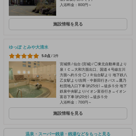
入浴料金：800円～
施設情報を見る
ゆっぽ とみや大清水
5.0点
/
1件
宮城県 / 仙台 (宮城) / ◯東北自動車道より
泉ＩＣ→大和方面出口、国道４号線古川
方面へ約５分 ◯ＪＲ仙台駅より 地下鉄八
乙女駅より/吉岡・中新田行きバス→鷹乃
杜団地入口下車（約25分）→徒歩５分 地下
鉄泉中央駅より/イオン富谷行き→イオン
富谷下車（約20分）→徒歩５分
入浴料金：700円～
施設情報を見る
温泉・スーパー銭湯・銭湯などをもっと見る