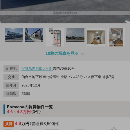
10枚の写真を見る
所在地
宮城県
黒川郡大和町
吉岡76番10号
交通
仙台市地下鉄南北線/泉中央駅 バス48分 バス停下車 徒歩7分
築年月
2025年12月
総階数
2階建
Formosaの賃貸物件一覧
4.6～4.8万円
（3件）
4.8
万円
（管理費3,500円）
賃貸