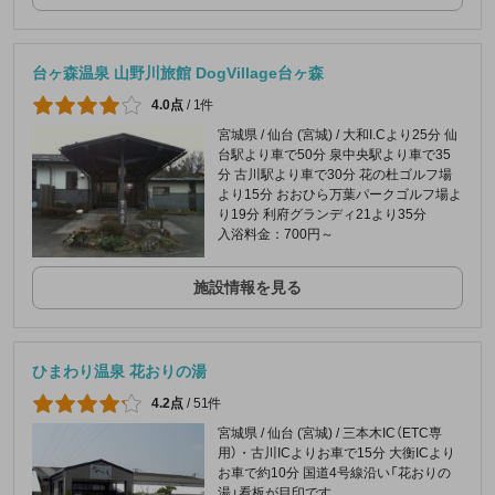
台ヶ森温泉 山野川旅館 DogVillage台ヶ森
4.0点
/
1件
宮城県 / 仙台 (宮城) / 大和I.Cより25分 仙
台駅より車で50分 泉中央駅より車で35
分 古川駅より車で30分 花の杜ゴルフ場
より15分 おおひら万葉パークゴルフ場よ
り19分 利府グランディ21より35分
入浴料金：700円～
施設情報を見る
ひまわり温泉 花おりの湯
4.2点
/
51件
宮城県 / 仙台 (宮城) / 三本木IC（ETC専
用）・古川ICよりお車で15分 大衡ICより
お車で約10分 国道4号線沿い「花おりの
湯」看板が目印です。