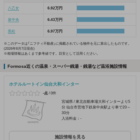
八乙女
6.92万円
泉中央
6.43万円
黒松
6.97万円
※このデータは「ニフティ不動産」に掲載されている物件を元に算出したものです。
(2026年8月7日現在)
※相場情報はあくまで参考値です。目安として活用ください。
Formosa近くの温泉・スーパー銭湯・銭湯など温浴施設情報
ホテルルートイン仙台大和インター
-点
/
0件
宮城県 / 東北自動車場大和インターより5
分 仙台市営地下鉄泉中央駅より車で20～
30分
入浴料金：-
施設情報を見る