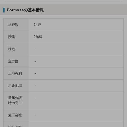
Formosaの基本情報
総戸数
14戸
階建
2階建
構造
－
主方位
－
土地権利
－
用途地域
－
新築分譲
－
時の売主
施工会社
－