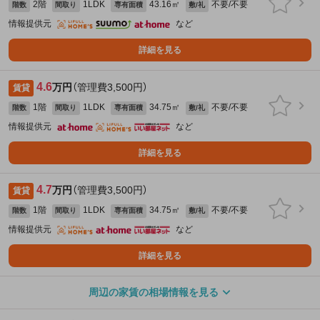
2階
1LDK
43.16㎡
不要/不要
階数
間取り
専有面積
敷/礼
情報提供元
など
詳細を見る
4.6
万円
（管理費3,500円）
賃貸
1階
1LDK
34.75㎡
不要/不要
階数
間取り
専有面積
敷/礼
情報提供元
など
詳細を見る
4.7
万円
（管理費3,500円）
賃貸
1階
1LDK
34.75㎡
不要/不要
階数
間取り
専有面積
敷/礼
情報提供元
など
詳細を見る
周辺の家賃の相場情報を見る