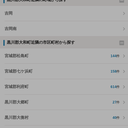
吉岡
吉岡南
黒川郡大和町近隣の市区町村から探す
宮城郡松島町
144
件
宮城郡七ケ浜町
158
件
宮城郡利府町
614
件
黒川郡大郷町
27
件
黒川郡大衡村
40
件