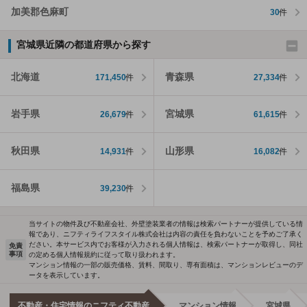
加美郡色麻町
30
件
宮城県近隣の都道府県から探す
北海道
青森県
171,450
件
27,334
件
岩手県
宮城県
26,679
件
61,615
件
秋田県
山形県
14,931
件
16,082
件
福島県
39,230
件
当サイトの物件及び不動産会社、外壁塗装業者の情報は検索パートナーが提供している情
報であり、ニフティライフスタイル株式会社は内容の責任を負わないことを予めご了承く
ださい。本サービス内でお客様が入力される個人情報は、検索パートナーが取得し、同社
免責
事項
の定める個人情報規約に従って取り扱われます。
マンション情報の一部の販売価格、賃料、間取り、専有面積は、マンションレビューのデ
ータを表示しています。
不動産・住宅情報のニフティ不動産
マンション情報
宮城県