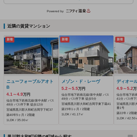
Powered by
近隣の賃貸マンション
新着
新着
新着
ニューフォーブルアオト
メゾン・ド・レーヴ
ディオール
B
5.2～5.5
4.9～5.2
万円
万
4.1～4.9
万円
仙台市地下鉄南北線/泉中央駅 バス
仙台市地下鉄南
49分 バス停下車 徒歩5分
41分 バス停下
仙台市地下鉄南北線/泉中央駅 バス
宮城県黒川郡大和町吉岡字東下蔵41
宮城県黒川郡大
48分 バス停下車 徒歩12分
番1号
築15年1ヶ月 / 2階建
宮城県黒川郡大和町吉岡字下町37
築22年 / 2階建
1LDK / 41.17㎡
築40年5ヶ月 / 2階建
1LDK / 42.50
1LDK / 35.00㎡
黒川郡大和町近隣の町域から探す