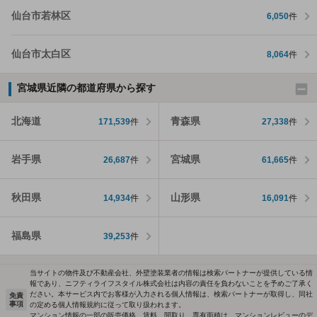
仙台市若林区
6,050
件
仙台市太白区
8,064
件
宮城県近隣の都道府県から探す
北海道
青森県
171,539
件
27,338
件
岩手県
宮城県
26,687
件
61,665
件
秋田県
山形県
14,934
件
16,091
件
福島県
39,253
件
当サイトの物件及び不動産会社、外壁塗装業者の情報は検索パートナーが提供している情
報であり、ニフティライフスタイル株式会社は内容の責任を負わないことを予めご了承く
ださい。本サービス内でお客様が入力される個人情報は、検索パートナーが取得し、同社
免責
事項
の定める個人情報規約に従って取り扱われます。
マンション情報の一部の販売価格、賃料、間取り、専有面積は、マンションレビューのデ