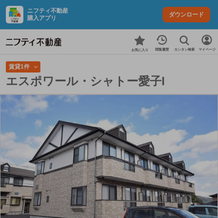
ニフティ不動産
ダウンロード
購入アプリ
カンタン検索
閲覧履歴
マイページ
お気に入り
賃貸1件
エスポワール・シャトー愛子I