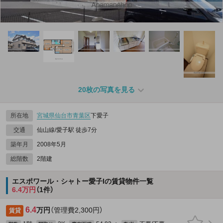
20枚の写真を見る
所在地
宮城県
仙台市青葉区
下愛子
交通
仙山線/愛子駅 徒歩7分
築年月
2008年5月
総階数
2階建
エスポワール・シャトー愛子Iの賃貸物件一覧
6.4万円
（1件）
6.4
万円
（管理費2,300円）
賃貸