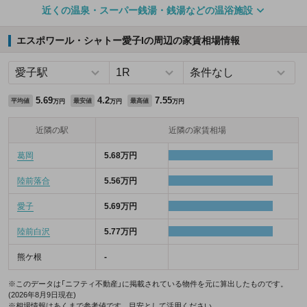
近くの温泉・スーパー銭湯・銭湯などの温浴施設
エスポワール・シャトー愛子Iの周辺の家賃相場情報
5.69
4.2
7.55
平均値
最安値
最高値
万円
万円
万円
近隣の駅
近隣の家賃相場
葛岡
5.68万円
陸前落合
5.56万円
愛子
5.69万円
陸前白沢
5.77万円
熊ケ根
-
※このデータは「ニフティ不動産」に掲載されている物件を元に算出したものです。
(2026年8月9日現在)
※相場情報はあくまで参考値です。目安として活用ください。