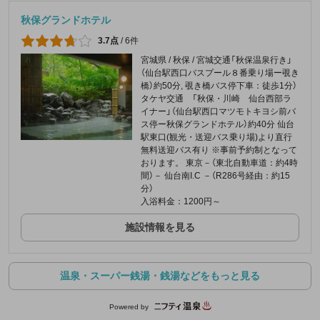
秋保グランドホテル
3.7点
/
6件
宮城県 / 秋保 / 宮城交通「秋保温泉行き」
（仙台駅西口バスプール８番乗り場ー覗き
橋）約50分, 覗き橋バス停下車：徒歩1分）
タケヤ交通 「秋保・川崎 仙台西部ラ
イナー」（仙台駅西口マツモトキヨシ前バ
ス停ー秋保グランドホテル）約40分 仙台
駅東口(観光・送迎バス乗り場)より直行
無料送迎バス有り ※事前予約制となって
おります。 東京－（東北自動車道：約4時
間）－ 仙台南I.C －（R286号経由：約15
分）
入浴料金：1200円～
施設情報を見る
温泉・スーパー銭湯・銭湯などをもっと見る
Powered by