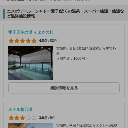
エスポワール・シャトー愛子I近くの温泉・スーパー銭湯・銭湯な
ど温浴施設情報
愛子天空の湯 そよぎの杜
4.8点
/
82件
宮城県 / 仙台 (宮城) / 仙台駅から車で19
分
入浴料金：1000円～
施設情報を見る
ホテル華乃湯
3.0点
/
9件
宮城県 / 秋保 / 仙台駅よりタクシー約30