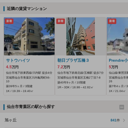
近隣の賃貸マンション
新着
新着
新着
サトウハイツ
朝日プラザ五橋３
Prendre
4.5
7.2
5
万円
万円
万円
仙台市地下鉄東西線/川内駅 徒歩4分
仙台市地下鉄南北線/五橋駅 徒歩7分
仙山線/東照宮
宮城県仙台市青葉区川内亀岡町66‐
宮城県仙台市青葉区五橋2丁目7-8
宮城県仙台市青
10
26
築40年9ヶ月 / 10階建
築39年5ヶ月 / 3階建
築7年4ヶ月 / 
1R～3DK / 18.98～42.82㎡
1K / 19.39～19.40㎡
1K / 21.04㎡
仙台市青葉区の駅から探す
旭ヶ丘
841
件