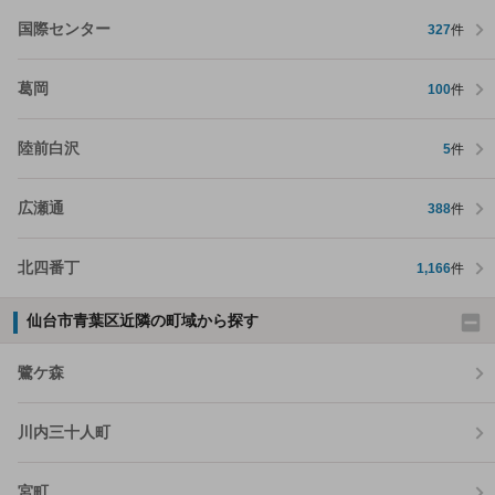
国際センター
327
件
葛岡
100
件
陸前白沢
5
件
広瀬通
388
件
北四番丁
1,166
件
仙台市青葉区近隣の町域から探す
鷺ケ森
川内三十人町
宮町