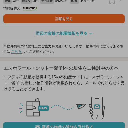
1階
3K
54.03㎡
不要/不要
階数
間取り
専有面積
敷/礼
情報提供元
詳細を見る
周辺の家賃の相場情報を見る
※物件情報の精度向上にご協力をお願いいたします。物件情報に誤りがある場
合は
こちら
よりご連絡ください。
エスポワール・シャトー愛子Iへの居住をご検討中の方へ
ニフティ不動産が提携する15の不動産サイトにエスポワール・シャ
トー愛子Iの新しい物件情報が掲載されたら、メールでお知らせを受
け取ることができます。
新着の物件の通知を受け取る