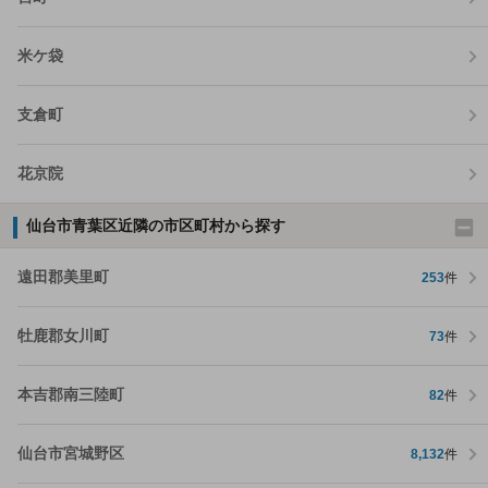
米ケ袋
支倉町
花京院
仙台市青葉区近隣の市区町村から探す
遠田郡美里町
253
件
牡鹿郡女川町
73
件
本吉郡南三陸町
82
件
仙台市宮城野区
8,132
件