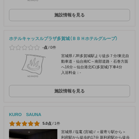
施設情報を見る
ホテルキャッスルプラザ多賀城（ＢＢＨホテルグループ）
-点
/
0件
宮城県 / JR多賀城駅より徒歩７分/東北自
動車道・仙台南IC～南部道路・石巻方面
へ16分～仙台港北IC(多賀城)下車4分
入浴料金：-
施設情報を見る
KURO SAUNA
5.0点
/
1件
宮城県 / 塩竃 (宮城) / ＜最寄り駅から＞
利府駅から徒歩約17分 新利府駅から徒歩