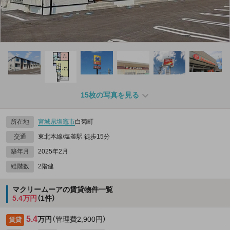
15枚の写真を見る
所在地
宮城県
塩竈市
白菊町
交通
東北本線/塩釜駅 徒歩15分
築年月
2025年2月
総階数
2階建
マクリームーアの賃貸物件一覧
5.4万円
（1件）
5.4
万円
（管理費2,900円）
賃貸