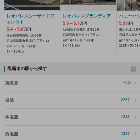
レオパレスシーサイドフ
レオパレスグランディア
ハニーハ
ォレスト
5.6～5.7
5.9
万円
万円
5.4～5.8
万円
仙石線/本塩釜駅 徒歩15分
東北本線/塩釜
宮城県塩竈市舟入1丁目3-30
宮城県塩竈市大
仙石線/東塩釜駅 徒歩9分
築23年11ヶ月 / 2階建
築11年1ヶ月 /
宮城県塩竈市新浜町2丁目1-44
1K / 23.18㎡
2LDK / 56.68
築18年5ヶ月 / 2階建
1K / 21.81㎡
塩竈市の駅から探す
東塩釜
73
件
塩釜
225
件
本塩釜
124
件
西塩釜
134
件