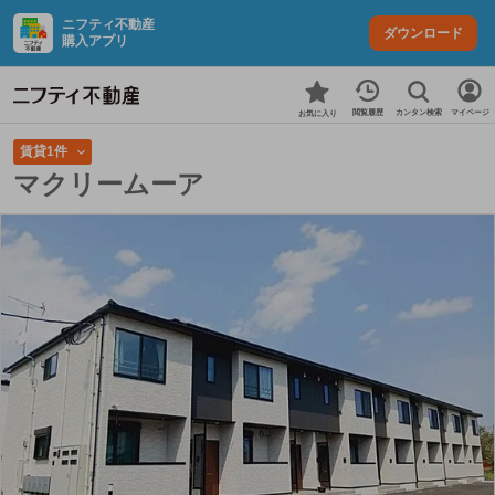
ニフティ不動産
ダウンロード
購入アプリ
カンタン検索
閲覧履歴
マイページ
お気に入り
賃貸1件
マクリームーア