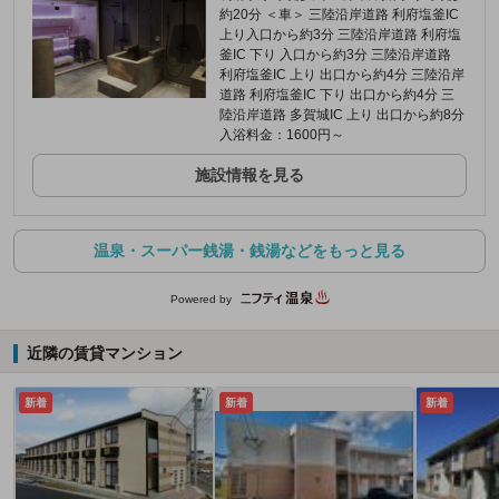
約20分 ＜車＞ 三陸沿岸道路 利府塩釜IC
上り入口から約3分 三陸沿岸道路 利府塩
釜IC 下り 入口から約3分 三陸沿岸道路
利府塩釜IC 上り 出口から約4分 三陸沿岸
道路 利府塩釜IC 下り 出口から約4分 三
陸沿岸道路 多賀城IC 上り 出口から約8分
入浴料金：1600円～
施設情報を見る
温泉・スーパー銭湯・銭湯などをもっと見る
Powered by
近隣の賃貸マンション
新着
新着
新着