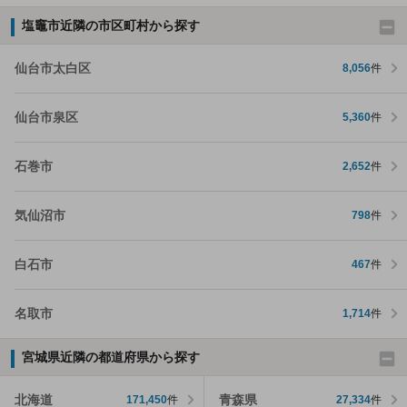
塩竈市近隣の市区町村から探す
仙台市太白区
8,056
件
仙台市泉区
5,360
件
石巻市
2,652
件
気仙沼市
798
件
白石市
467
件
名取市
1,714
件
宮城県近隣の都道府県から探す
北海道
青森県
171,450
件
27,334
件