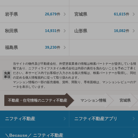
岩手県
宮城県
26,679
件
61,615
件
秋田県
山形県
14,931
件
16,082
件
福島県
39,230
件
当サイトの物件及び不動産会社、外壁塗装業者の情報は検索パートナーが提供している情
報であり、ニフティライフスタイル株式会社は内容の責任を負わないことを予めご了承く
ださい。本サービス内でお客様が入力される個人情報は、検索パートナーが取得し、同社
免責
事項
の定める個人情報規約に従って取り扱われます。
マンション情報の一部の販売価格、賃料、間取り、専有面積は、マンションレビューのデ
ータを表示しています。
不動産・住宅情報のニフティ不動産
マンション情報
宮城県
ニフティ不動産
ニフティ不動産アプリ
＼Because／ ニフティ不動産