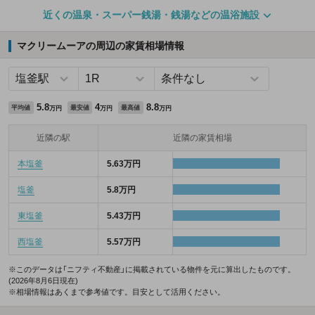
近くの温泉・スーパー銭湯・銭湯などの温浴施設
マクリームーアの周辺の家賃相場情報
5.8
4
8.8
平均値
最安値
最高値
万円
万円
万円
近隣の駅
近隣の家賃相場
本塩釜
5.63万円
塩釜
5.8万円
東塩釜
5.43万円
西塩釜
5.57万円
※このデータは「ニフティ不動産」に掲載されている物件を元に算出したものです。
(2026年8月6日現在)
※相場情報はあくまで参考値です。目安として活用ください。