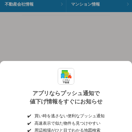
不動産会社情報
マンション情報
アプリならプッシュ通知で
値下げ情報をすぐにお知らせ
対応機種
個人情報保護ポリシー
利用規約
運営会社
✔️
買い時を逃さない便利なプッシュ通知
ヘルプ・お問い合わせ
採用情報
✔️
高速表示で似た物件も見つけやすい
✔️
周辺相場がひと目でわかる地図検索