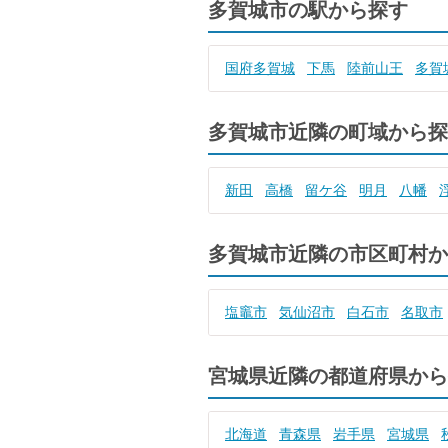
多賀城市の駅から探す
国府多賀城
下馬
陸前山王
多賀
多賀城市近隣の町域から探
新田
高橋
留ケ谷
明月
八幡
多賀城市近隣の市区町村か
塩竈市
気仙沼市
白石市
名取市
宮城県近隣の都道府県から
北海道
青森県
岩手県
宮城県