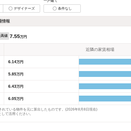
一戸建て
デザイナーズ
条件なし
場情報
7.55
最高値
万円
近隣の家賃相場
6.14
万円
5.85
万円
6.43
万円
6.05
万円
れている物件を元に算出したものです。(2026年8月8日現在)
として活用ください。