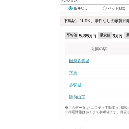
マンション
条件なし
ペット相談
下馬駅、1LDK、条件なしの家賃相
5.85
3
平均値
最安値
万円
万円
近隣の駅
国府多賀城
下馬
多賀城
陸前山王
※このデータは「ニフティ不動産」に掲載さ
※相場情報はあくまで参考値です。目安