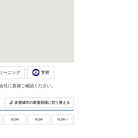
リーニング
警察
会社に直接ご確認ください。
多賀城市の家賃相場に切り替える
5LDK～
3LDK
4LDK