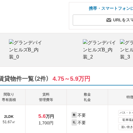
携帯・スマートフォン
URLをス
貸物件一覧（2件）
4.75～5.9万円
間取り
賃料
敷金
特
専有面積
管理費等
礼金
バス・ト
不要
5.6
敷
万円
2LDK
駐車場
51.67㎡
不要
1,700円
礼
追い炊き