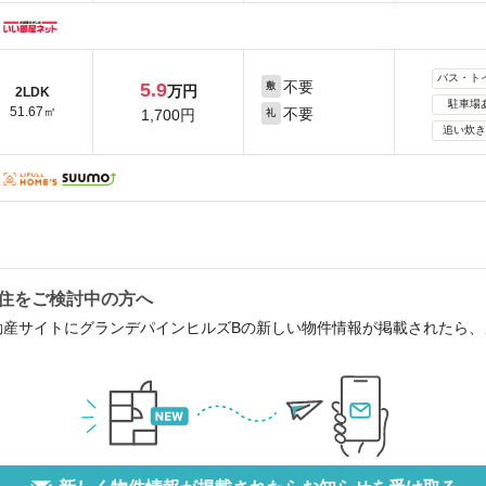
バス・ト
不要
5.9
敷
万円
2LDK
駐車場
51.67㎡
不要
1,700円
礼
追い炊き
住をご検討中の方へ
動産サイトにグランデパインヒルズBの新しい物件情報が掲載されたら