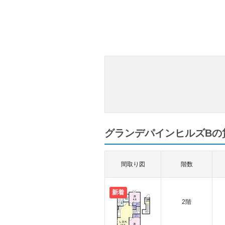
グランデパインヒルズBの賃
間取り図
階数
新着
2階