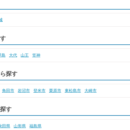
城
す
浮島
大代
山王
笠神
ら探す
角田市
岩沼市
登米市
栗原市
東松島市
大崎市
探す
秋田県
山形県
福島県