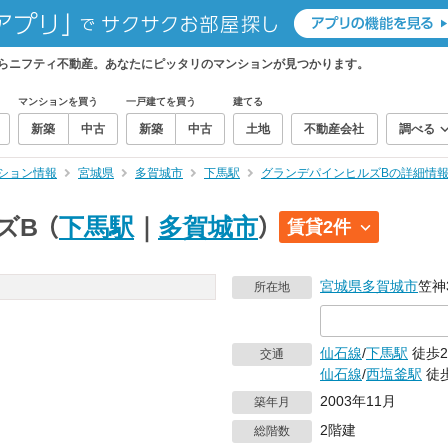
らニフティ不動産。あなたにピッタリのマンションが見つかります。
マンションを買う
一戸建てを買う
建てる
新築
中古
新築
中古
土地
不動産会社
調べる
ション情報
宮城県
多賀城市
下馬駅
グランデパインヒルズBの詳細情
ズB
（
下馬駅
｜
多賀城市
）
賃貸2件
宮城県
多賀城市
笠神
所在地
仙石線
/
下馬駅
徒歩2
交通
仙石線
/
西塩釜駅
徒歩
2003年11月
築年月
2階建
総階数