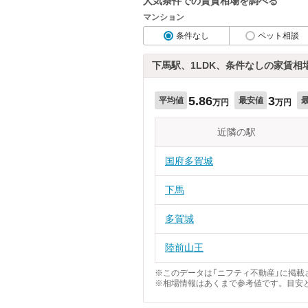
人気条件での賃貸相場を調べる
マンション
条件なし
ペット相談
下馬駅、1LDK、条件なしの家賃相
5.86
3
平均値
最安値
万円
万円
近隣の駅
国府多賀城
下馬
多賀城
陸前山王
※このデータは「ニフティ不動産」に掲載さ
※相場情報はあくまで参考値です。目安