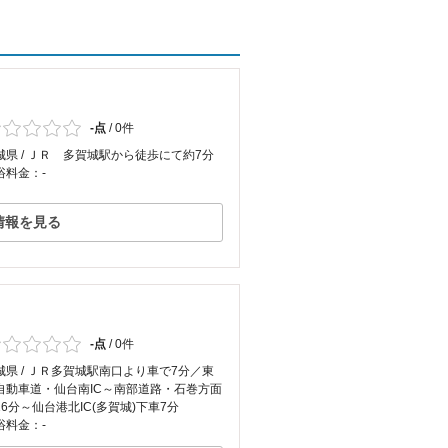
-点
/
0件
城県 / ＪＲ 多賀城駅から徒歩にて約7分
浴料金：-
情報を見る
-点
/
0件
城県 / ＪＲ多賀城駅南口より車で7分／東
自動車道・仙台南IC～南部道路・石巻方面
16分～仙台港北IC(多賀城)下車7分
浴料金：-