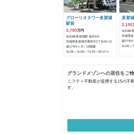
グローリオタワー多賀城
多賀
駅前
2,190
3,780
万円
仙石線/
宮城県多
仙石線/多賀城駅 徒歩4分
築37年6
宮城県多賀城市東田中2丁目40-13
3LDK / 
築17年6ヶ月 / 18階建
3LDK～4LDK / 74.93～92.07㎡
グランドメゾンへの居住をご
ニフティ不動産が提携する15の不
す。