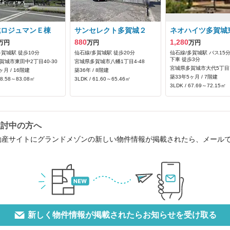
城ロジュマンＥ棟
サンセレクト多賀城２
ネオハイツ多賀城
880
1,280
万円
万円
万円
多賀城駅 徒歩10分
仙石線/多賀城駅 徒歩20分
仙石線/多賀城駅 バス15
下車 徒歩3分
賀城市東田中2丁目40-30
宮城県多賀城市八幡1丁目4-48
宮城県多賀城市大代5丁目7
ヶ月 / 16階建
築36年 / 8階建
築33年5ヶ月 / 7階建
78.58～83.08㎡
3LDK / 61.60～65.46㎡
3LDK / 67.69～72.15㎡
検討中の方へ
動産サイトにグランドメゾンの新しい物件情報が掲載されたら、メール
新しく物件情報が掲載されたらお知らせを受け取る