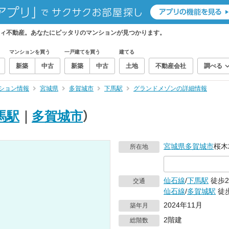
ィ不動産。あなたにピッタリのマンションが見つかります。
マンションを買う
一戸建てを買う
建てる
新築
中古
新築
中古
土地
不動産会社
調べる
ション情報
宮城県
多賀城市
下馬駅
グランドメゾンの詳細情報
馬駅
｜
多賀城市
）
宮城県
多賀城市
桜木
所在地
仙石線
/
下馬駅
徒歩2
交通
仙石線
/
多賀城駅
徒歩
2024年11月
築年月
2階建
総階数