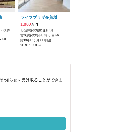
東
ライフプラザ多賀城
1,880
万円
分 バス停
仙石線/多賀城駅 徒歩8分
宮城県多賀城市町前3丁目2-6
-50
築30年10ヶ月 / 11階建
2LDK / 67.80㎡
でお知らせを受け取ることができま