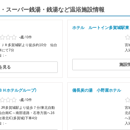
・スーパー銭湯・銭湯など温浴施設情報
ホテル ルートイン多賀城駅東
-点
/
0件
/ ＪＲ多賀城駅より徒歩約10分 仙台
宮
車にて7分
入
金：-
施設
を見る
ＢＨホテルグループ）
備長炭の湯 小野屋ホテル
-点
/
0件
/ JR多賀城駅より徒歩７分/東北自動
宮
仙台南IC～南部道路・石巻方面へ16
北
港北IC(多賀城)下車4分
へ
金：-
入