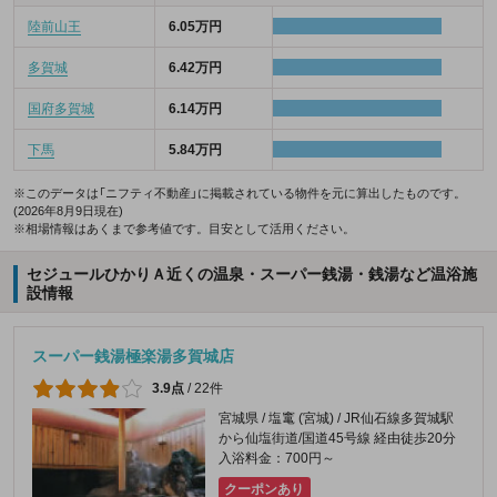
陸前山王
6.05万円
多賀城
6.42万円
国府多賀城
6.14万円
下馬
5.84万円
※このデータは「ニフティ不動産」に掲載されている物件を元に算出したものです。
(2026年8月9日現在)
※相場情報はあくまで参考値です。目安として活用ください。
セジュールひかりＡ近くの温泉・スーパー銭湯・銭湯など温浴施
設情報
スーパー銭湯極楽湯多賀城店
3.9点
/
22件
宮城県 / 塩竃 (宮城) / JR仙石線多賀城駅
から仙塩街道/国道45号線 経由徒歩20分
入浴料金：700円～
クーポンあり