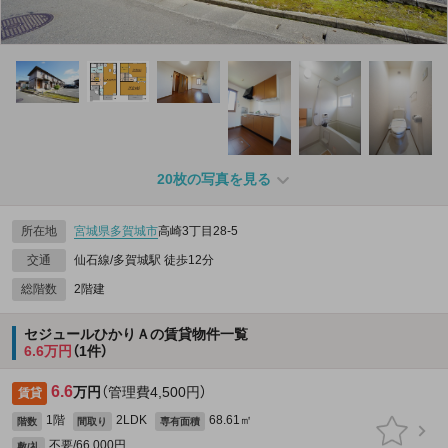
20枚の写真を見る
所在地
宮城県
多賀城市
高崎3丁目28-5
交通
仙石線/多賀城駅 徒歩12分
総階数
2階建
セジュールひかりＡの賃貸物件一覧
6.6万円
（1件）
6.6
万円
（管理費4,500円）
賃貸
1階
2LDK
68.61㎡
階数
間取り
専有面積
不要/66,000円
敷/礼