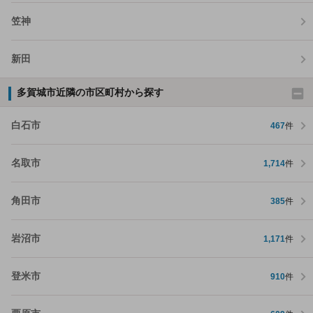
笠神
新田
多賀城市近隣の市区町村から探す
白石市
467
件
名取市
1,714
件
角田市
385
件
岩沼市
1,171
件
登米市
910
件