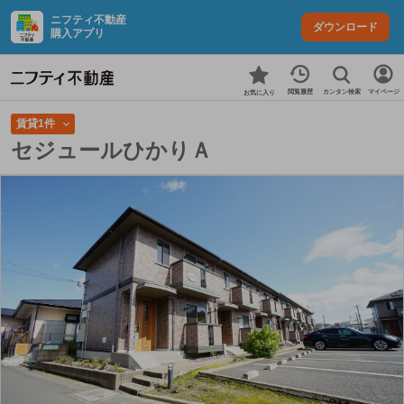
ニフティ不動産
ダウンロード
購入アプリ
カンタン検索
閲覧履歴
マイページ
お気に入り
賃貸1件
セジュールひかりＡ