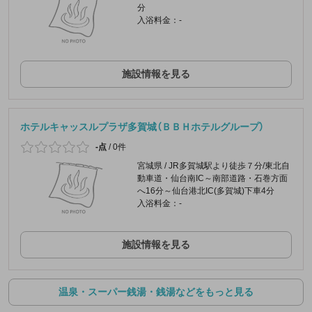
分
入浴料金：-
施設情報を見る
ホテルキャッスルプラザ多賀城（ＢＢＨホテルグループ）
-点
/
0件
宮城県 / JR多賀城駅より徒歩７分/東北自
動車道・仙台南IC～南部道路・石巻方面
へ16分～仙台港北IC(多賀城)下車4分
入浴料金：-
施設情報を見る
温泉・スーパー銭湯・銭湯などをもっと見る