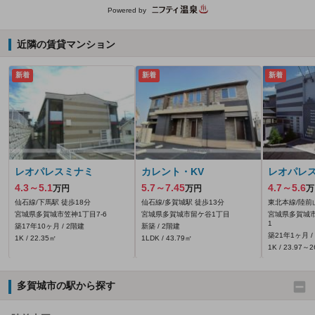
Powered by
近隣の賃貸マンション
新着
新着
新着
レオパレスミナミ
カレント・KV
レオパレ
4.3～5.1
5.7～7.45
4.7～5.6
万円
万円
万
仙石線/下馬駅 徒歩18分
仙石線/多賀城駅 徒歩13分
東北本線/陸前
宮城県多賀城市笠神1丁目7-6
宮城県多賀城市留ケ谷1丁目
宮城県多賀城市
1
築17年10ヶ月 / 2階建
新築 / 2階建
築21年1ヶ月 /
1K / 22.35㎡
1LDK / 43.79㎡
1K / 23.97～
多賀城市の駅から探す