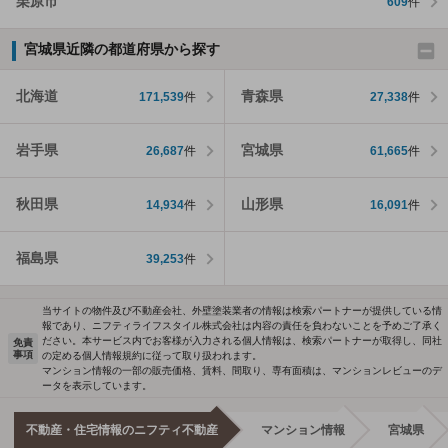
栗原市
609
件
宮城県近隣の都道府県から探す
北海道
青森県
171,539
件
27,338
件
岩手県
宮城県
26,687
件
61,665
件
秋田県
山形県
14,934
件
16,091
件
福島県
39,253
件
当サイトの物件及び不動産会社、外壁塗装業者の情報は検索パートナーが提供している情
報であり、ニフティライフスタイル株式会社は内容の責任を負わないことを予めご了承く
ださい。本サービス内でお客様が入力される個人情報は、検索パートナーが取得し、同社
免責
事項
の定める個人情報規約に従って取り扱われます。
マンション情報の一部の販売価格、賃料、間取り、専有面積は、マンションレビューのデ
ータを表示しています。
不動産・住宅情報のニフティ不動産
マンション情報
宮城県