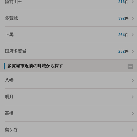
陸前山王
216
件
多賀城
392
件
下馬
264
件
国府多賀城
232
件
多賀城市近隣の町域から探す
八幡
明月
高橋
留ケ谷