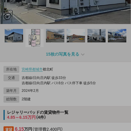
15枚の写真を見る
所在地
宮崎県
都城市
都北町
交通
吉都線/日向庄内駅 徒歩33分
吉都線/日向庄内駅 バス6分 バス停下車 徒歩5分
築年月
2024年2月
総階数
2階建
レジャリーバッドの賃貸物件一覧
4.85～6.15万円
（4件）
6.15
万円
（管理費2,400円）
賃貸