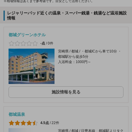
※相場情報はあくまで参考値です。目安として活用ください。
レジャリーバッド近くの温泉・スーパー銭湯・銭湯など温浴施設
情報
都城グリーンホテル
-点
/
0件
宮崎県 / 都城 / ・都城ICから車で10分 ・
都城駅から徒歩5分
入浴料金：1000円～
施設情報を見る
都城温泉
4.5点
/
22件
宮崎県 / 都城 / 日豊本線 都城駅よりタク