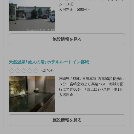
シー10分
入浴料金：500円～
施設情報を見る
天然温泉「旅人の湯」ホテルルートイン都城
-点
/
0件
宮崎県 / 都城 / 日豊本線 西都城駅 徒歩約
６分 宮崎空港より高速バス 都城方面
行にて約60分 「西広口」バス停下車1分
入浴料金：-
施設情報を見る