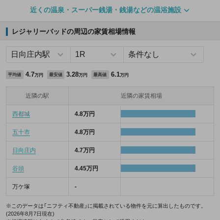
近くの温泉・スーパー銭湯・銭湯などの温浴施設
レジャリーバッドの周辺の家賃相場情報
4.7
3.28
6.1
平均値
最安値
最高値
万円
万円
万円
近隣の駅
近隣の家賃相場
西都城
4.8万円
五十市
4.8万円
日向庄内
4.7万円
谷頭
4.45万円
万ケ塚
-
※このデータは「ニフティ不動産」に掲載されている物件を元に算出したものです。
(2026年8月7日現在)