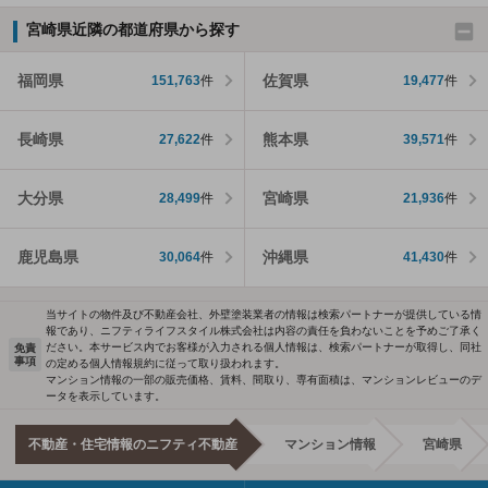
宮崎県近隣の都道府県から探す
福岡県
佐賀県
151,763
件
19,477
件
長崎県
熊本県
27,622
件
39,571
件
大分県
宮崎県
28,499
件
21,936
件
鹿児島県
沖縄県
30,064
件
41,430
件
当サイトの物件及び不動産会社、外壁塗装業者の情報は検索パートナーが提供している情
報であり、ニフティライフスタイル株式会社は内容の責任を負わないことを予めご了承く
ださい。本サービス内でお客様が入力される個人情報は、検索パートナーが取得し、同社
免責
事項
の定める個人情報規約に従って取り扱われます。
マンション情報の一部の販売価格、賃料、間取り、専有面積は、マンションレビューのデ
ータを表示しています。
不動産・住宅情報のニフティ不動産
マンション情報
宮崎県