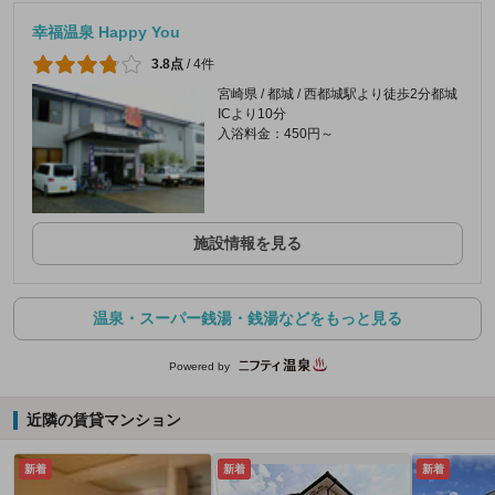
幸福温泉 Happy You
3.8点
/
4件
宮崎県 / 都城 / 西都城駅より徒歩2分都城
ICより10分
入浴料金：450円～
施設情報を見る
温泉・スーパー銭湯・銭湯などをもっと見る
Powered by
近隣の賃貸マンション
新着
新着
新着