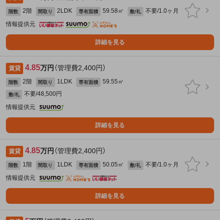
2階
2LDK
59.58㎡
不要/1.0ヶ月
階数
間取り
専有面積
敷/礼
情報提供元
詳細を見る
4.85
万円
（管理費2,400円）
賃貸
2階
1LDK
59.55㎡
階数
間取り
専有面積
不要/48,500円
敷/礼
情報提供元
詳細を見る
4.85
万円
（管理費2,400円）
賃貸
1階
1LDK
50.05㎡
不要/1.0ヶ月
階数
間取り
専有面積
敷/礼
情報提供元
詳細を見る