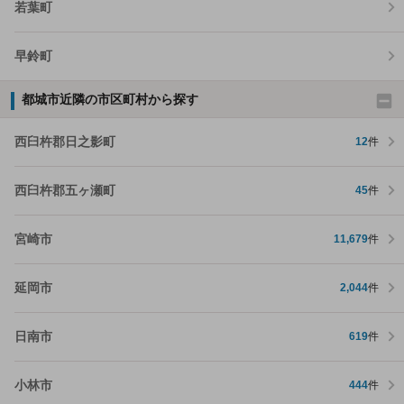
若葉町
早鈴町
都城市近隣の市区町村から探す
西臼杵郡日之影町
12
件
西臼杵郡五ヶ瀬町
45
件
宮崎市
11,679
件
延岡市
2,044
件
日南市
619
件
小林市
444
件