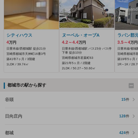
シティハウス
ヌーベル・オーブA
ラパン郡
4
4.2～4.4
3.5～4
万円
万円
万円
日豊本線/西都城駅 徒歩21分
日豊本線/西都城駅 バス15分 バス停
日豊本線/都城
下車 徒歩10分
宮崎県都城市天神町16番3号
宮崎県都城市郡
宮崎県都城市若葉町63
築41年7ヶ月 / 3階建
築19年5ヶ月 /
築21年5ヶ月 / 2階建
1LDK / 39.74㎡
1R～1K / 28.
2LDK / 50.27～50.60㎡
都城市の駅から探す
谷頭
15
件
日向庄内
128
件
都城
424
件