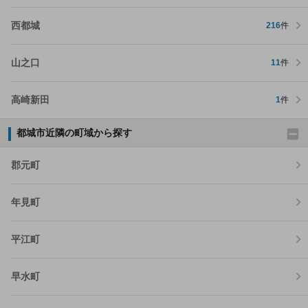
西都城
216
件
山之口
11
件
高崎新田
1
件
都城市近隣の町域から探す
郡元町
年見町
平江町
早水町