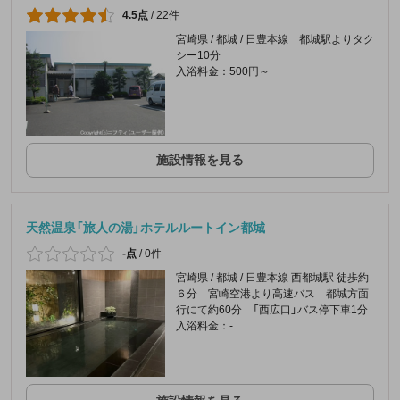
4.5点
/
22件
宮崎県 / 都城 / 日豊本線 都城駅よりタク
シー10分
入浴料金：500円～
施設情報を見る
天然温泉「旅人の湯」ホテルルートイン都城
-点
/
0件
宮崎県 / 都城 / 日豊本線 西都城駅 徒歩約
６分 宮崎空港より高速バス 都城方面
行にて約60分 「西広口」バス停下車1分
入浴料金：-