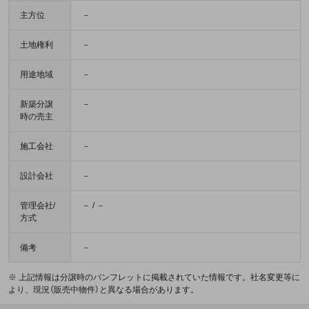
主方位
－
土地権利
－
用途地域
－
新築分譲
－
時の売主
施工会社
－
設計会社
－
管理会社/
－ / －
方式
備考
－
※ 上記情報は分譲時のパンフレットに掲載されていた情報です。社名変更等に
より、現況（販売中物件）と異なる場合があります。