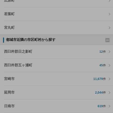
広原町
若葉町
宮丸町
都城市近隣の市区町村から探す
西臼杵郡日之影町
12
件
西臼杵郡五ヶ瀬町
45
件
宮崎市
11,679
件
延岡市
2,044
件
日南市
619
件