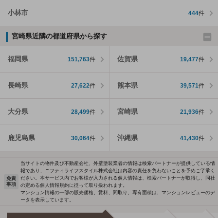
小林市
444
件
宮崎県近隣の都道府県から探す
福岡県
佐賀県
151,763
件
19,477
件
長崎県
熊本県
27,622
件
39,571
件
大分県
宮崎県
28,499
件
21,936
件
鹿児島県
沖縄県
30,064
件
41,430
件
当サイトの物件及び不動産会社、外壁塗装業者の情報は検索パートナーが提供している情
報であり、ニフティライフスタイル株式会社は内容の責任を負わないことを予めご了承く
ださい。本サービス内でお客様が入力される個人情報は、検索パートナーが取得し、同社
免責
事項
の定める個人情報規約に従って取り扱われます。
マンション情報の一部の販売価格、賃料、間取り、専有面積は、マンションレビューのデ
ータを表示しています。