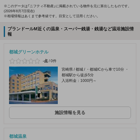
※このデータは「ニフティ不動産」に掲載されている物件を元に算出したものです。
(2026年8月7日現在)
※相場情報はあくまで参考値です。目安として活用ください。
プランドールM近くの温泉・スーパー銭湯・銭湯など温浴施設情
報
都城グリーンホテル
-点
/
0件
宮崎県 / 都城 / ・都城ICから車で10分 ・
都城駅から徒歩5分
入浴料金：1000円～
施設情報を見る
都城温泉