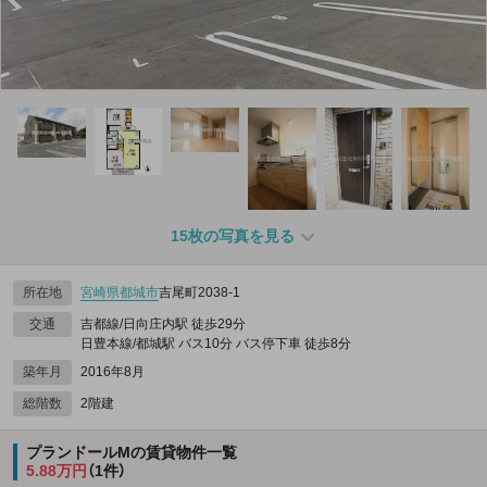
15枚の写真を見る
所在地
宮崎県
都城市
吉尾町2038‐1
交通
吉都線/日向庄内駅 徒歩29分
日豊本線/都城駅 バス10分 バス停下車 徒歩8分
築年月
2016年8月
総階数
2階建
プランドールMの賃貸物件一覧
5.88万円
（1件）