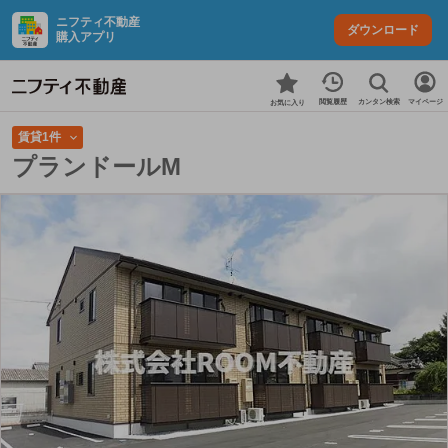
ニフティ不動産
ダウンロード
購入アプリ
カンタン検索
閲覧履歴
マイページ
お気に入り
賃貸1件
プランドールM