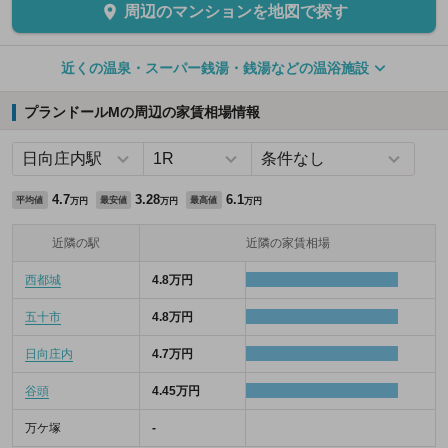
周辺のマンションを地図で探す
近くの温泉・スーパー銭湯・銭湯などの温浴施設
プランドールMの周辺の家賃相場情報
4.7
3.28
6.1
平均値
最安値
最高値
万円
万円
万円
近隣の駅
近隣の家賃相場
西都城
4.8万円
五十市
4.8万円
日向庄内
4.7万円
谷頭
4.45万円
万ケ塚
-