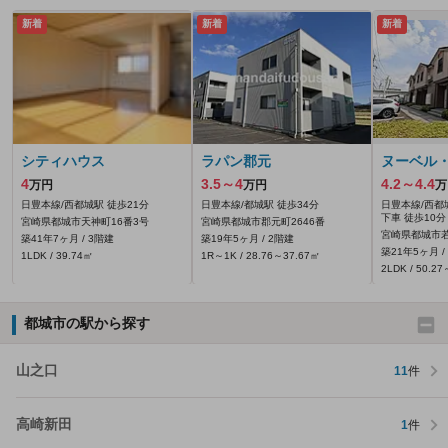
新着
新着
新着
シティハウス
ラパン郡元
ヌーベル
4
3.5～4
4.2～4.4
万円
万円
万
日豊本線/西都城駅 徒歩21分
日豊本線/都城駅 徒歩34分
日豊本線/西都
下車 徒歩10分
宮崎県都城市天神町16番3号
宮崎県都城市郡元町2646番
宮崎県都城市若
築41年7ヶ月 / 3階建
築19年5ヶ月 / 2階建
築21年5ヶ月 /
1LDK / 39.74㎡
1R～1K / 28.76～37.67㎡
2LDK / 50.2
都城市の駅から探す
山之口
11
件
高崎新田
1
件