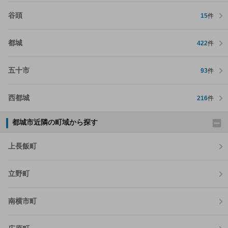
谷頭
15
件
都城
422
件
五十市
93
件
西都城
216
件
都城市近隣の町域から探す
上長飯町
立野町
南横市町