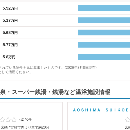
5.52
万円
5.17
万円
5.68
万円
5.77
万円
5.8
万円
れている物件を元に算出したものです。(2026年8月8日現在)
として活用ください。
泉・スーパー銭湯・銭湯など温浴施設情報
ＡＯＳＨＩＭＡ ＳＵＩＫＯＥ
-点
/
0件
/ 宮崎 / 宮崎市内より車で約20分
宮崎