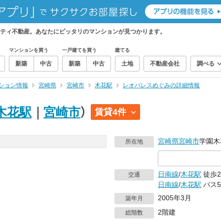
ティ不動産。あなたにピッタリのマンションが見つかります。
マンションを買う
一戸建てを買う
建てる
新築
中古
新築
中古
土地
不動産会社
調べる
ション情報
宮崎県
宮崎市
木花駅
レオパレスめぐみの詳細情報
木花駅
｜
宮崎市
）
賃貸4件
宮崎県
宮崎市
学園木
所在地
日南線
/
木花駅
徒歩2
交通
日南線
/
木花駅
バス5
2005年3月
築年月
2階建
総階数