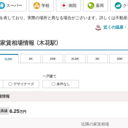
スーパー
学校
病院
薬局
ク
を表しており、実際の場所と異なる場合がございます。詳しくは不動産
近くの温泉・
家賃相場情報
（木花駅）
2K
2DK
2LDK
3K
3DK
1LDK
一戸建て
デザイナーズ
条件なし
場情報
6.25
最高値
万円
近隣の家賃相場