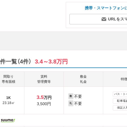
携帯・スマートフォン
URLをス
件一覧（4件）
3.4～3.8万円
間取り
賃料
敷金
特
専有面積
管理費等
礼金
バス・ト
不要
3.5
敷
万円
1K
駐車場
23.18㎡
不要
3,500円
礼
保証人