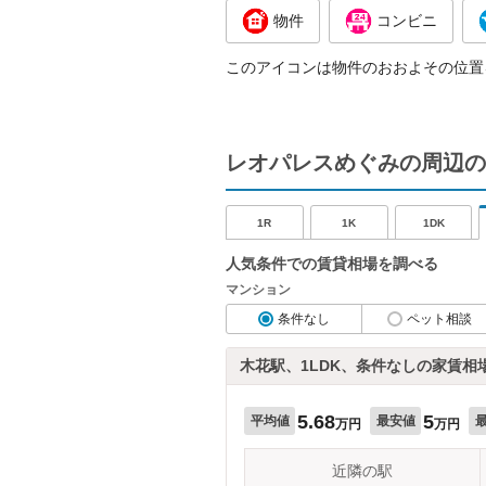
物件
コンビニ
このアイコンは物件のおおよその位置
レオパレスめぐみの周辺の
1R
1K
1DK
人気条件での賃貸相場を調べる
マンション
条件なし
ペット相談
木花駅、1LDK、条件なしの家賃相
5.68
5
平均値
最安値
万円
万円
近隣の駅