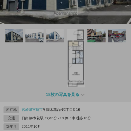
18枚の写真を見る
所在地
宮崎県
宮崎市
学園木花台桜2丁目3-16
交通
日南線/木花駅 バス6分 バス停下車 徒歩16分
築年月
2011年10月