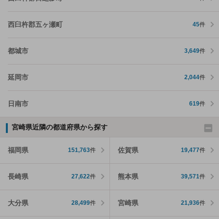
西臼杵郡五ヶ瀬町
45
件
都城市
3,649
件
延岡市
2,044
件
日南市
619
件
宮崎県近隣の都道府県から探す
福岡県
佐賀県
151,763
件
19,477
件
長崎県
熊本県
27,622
件
39,571
件
大分県
宮崎県
28,499
件
21,936
件