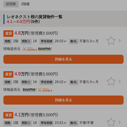
総階数
2階建
レオネクスト桜の賃貸物件一覧
4.1～4.9万円
（5件）
4.8
万円
（管理費3,500円）
賃貸
2階
1K
28.02㎡
不要/1.0ヶ月
階数
間取り
専有面積
敷/礼
情報提供元
詳細を見る
4.9
万円
（管理費3,500円）
賃貸
2階
1K
28.02㎡
不要/1.0ヶ月
階数
間取り
専有面積
敷/礼
情報提供元
詳細を見る
4.1
万円
（管理費3,500円）
賃貸
1階
1K
23.61㎡
不要/不要
階数
間取り
専有面積
敷/礼