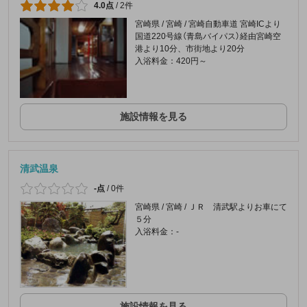
4.0点
/
2件
宮崎県 / 宮崎 / 宮崎自動車道 宮崎ICより
国道220号線（青島バイパス）経由宮崎空
港より10分、市街地より20分
入浴料金：420円～
施設情報を見る
清武温泉
-点
/
0件
宮崎県 / 宮崎 / ＪＲ 清武駅よりお車にて
５分
入浴料金：-
施設情報を見る