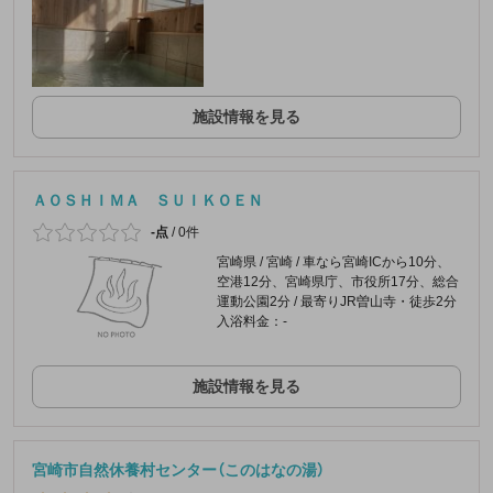
施設情報を見る
ＡＯＳＨＩＭＡ ＳＵＩＫＯＥＮ
-点
/
0件
宮崎県 / 宮崎 / 車なら宮崎ICから10分、
空港12分、宮崎県庁、市役所17分、総合
運動公園2分 / 最寄りJR曽山寺・徒歩2分
入浴料金：-
施設情報を見る
宮崎市自然休養村センター（このはなの湯）