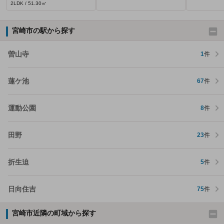
2LDK / 51.30㎡
宮崎市の駅から探す
曽山寺
1
件
蓮ケ池
67
件
運動公園
8
件
田野
23
件
折生迫
5
件
日向住吉
75
件
宮崎市近隣の町域から探す