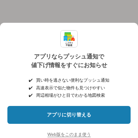
アプリならプッシュ通知で
値下げ情報をすぐにお知らせ
対応機種
個人情報保護ポリシー
利用規約
運営会社
✔️
買い時を逃さない便利なプッシュ通知
ヘルプ・お問い合わせ
採用情報
✔️
高速表示で似た物件も見つけやすい
✔️
周辺相場がひと目でわかる地図検索
アプリに切り替える
©NIFTY Lifestyle Co., Ltd.
Web版をこのまま使う