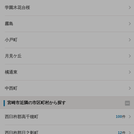
学園木花台桜
霧島
小戸町
月見ケ丘
橘通東
中西町
宮崎市近隣の市区町村から探す
西臼杵郡高千穂町
100
件
西臼杵郡日之影町
12
件