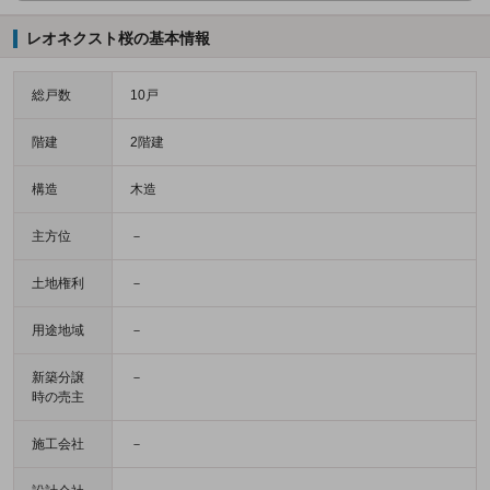
レオネクスト桜の基本情報
総戸数
10戸
階建
2階建
構造
木造
主方位
－
土地権利
－
用途地域
－
新築分譲
－
時の売主
施工会社
－