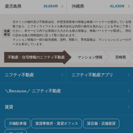
鹿児島県
沖縄県
30,064
件
41,430
件
当サイトの物件及び不動産会社、外壁塗装業者の情報は検索パートナーが提供している情
報であり、ニフティライフスタイル株式会社は内容の責任を負わないことを予めご了承く
ださい。本サービス内でお客様が入力される個人情報は、検索パートナーが取得し、同社
免責
事項
の定める個人情報規約に従って取り扱われます。
マンション情報の一部の販売価格、賃料、間取り、専有面積は、マンションレビューのデ
ータを表示しています。
不動産・住宅情報のニフティ不動産
マンション情報
宮崎県
ニフティ不動産
ニフティ不動産アプリ
＼Because／ ニフティ不動産
賃貸
月極駐車場
賃貸事務所・賃貸オフィス
貸店舗・店舗賃貸