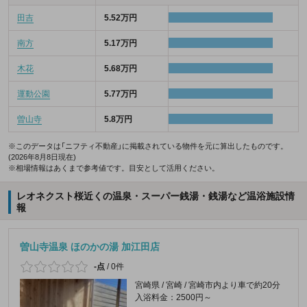
田吉
5.52万円
南方
5.17万円
木花
5.68万円
運動公園
5.77万円
曽山寺
5.8万円
※このデータは「ニフティ不動産」に掲載されている物件を元に算出したものです。
(2026年8月8日現在)
※相場情報はあくまで参考値です。目安として活用ください。
レオネクスト桜近くの温泉・スーパー銭湯・銭湯など温浴施設情
報
曽山寺温泉 ほのかの湯 加江田店
-点
/
0件
宮崎県 / 宮崎 / 宮崎市内より車で約20分
入浴料金：2500円～