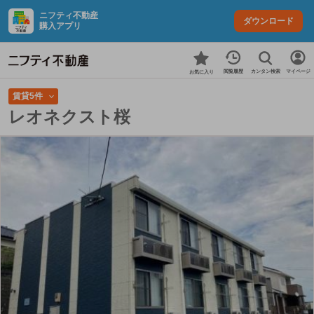
ニフティ不動産
ダウンロード
購入アプリ
カンタン検索
閲覧履歴
マイページ
お気に入り
賃貸5件
レオネクスト桜