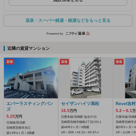
温泉・スーパー銭湯・銭湯などをもっと見る
Powered by
近隣の賃貸マンション
新着
新着
新着
エバーラスティングバン
セイザンハイツ高松
Revel吉村
ズ
16.5
5.2～6.1
万円
万
5.25
万円
日豊本線/宮崎駅 徒歩37分
日豊本線/宮崎
宮崎県宮崎市鶴島3丁目155‐1
宮崎県宮崎市
日南線/田吉駅
築48年2ヶ月 / 8階建
築3年5ヶ月 / 
宮崎県宮崎市赤江
1R～3DK / 44.10～93.97㎡
1R～1LDK / 3
築13年4ヶ月 / 2階建