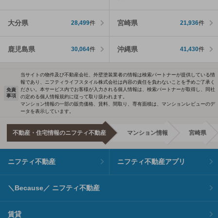
大分県
宮崎県
28,499
件
21,936
件
鹿児島県
沖縄県
30,064
件
41,430
件
当サイトの物件及び不動産会社、外壁塗装業者の情報は検索パートナーが提供している情
報であり、ニフティライフスタイル株式会社は内容の責任を負わないことを予めご了承く
ださい。本サービス内でお客様が入力される個人情報は、検索パートナーが取得し、同社
免責
事項
の定める個人情報規約に従って取り扱われます。
マンション情報の一部の販売価格、賃料、間取り、専有面積は、マンションレビューのデ
ータを表示しています。
不動産・住宅情報のニフティ不動産
マンション情報
宮崎県
ニフティ不動産
ニフティ不動産アプリ
＼Because／ ニフティ不動産
賃貸