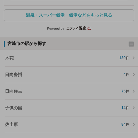
温泉・スーパー銭湯・銭湯などをもっと見る
Powered by
宮崎市の駅から探す
木花
139
件
日向沓掛
4
件
日向住吉
75
件
子供の国
14
件
佐土原
84
件