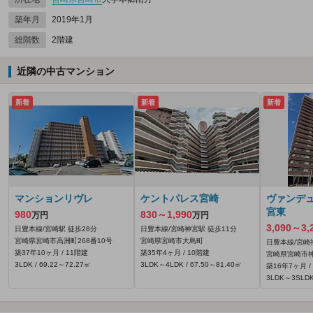
築年月
2019年1月
総階数
2階建
近隣の中古マンション
新着
新着
新着
マンションリヴレ
ケントパレス宮崎
ヴァンデ
宮東
980
830～1,990
万円
万円
3,090～3,
日豊本線/宮崎駅 徒歩28分
日豊本線/宮崎神宮駅 徒歩11分
宮崎県宮崎市高洲町268番10号
宮崎県宮崎市大島町
日豊本線/宮崎
築37年10ヶ月 / 11階建
築35年4ヶ月 / 10階建
宮崎県宮崎市神
3LDK / 69.22～72.27㎡
3LDK～4LDK / 67.50～81.40㎡
築16年7ヶ月 /
3LDK～3SLDK 