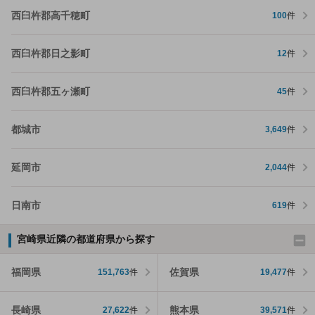
西臼杵郡高千穂町
100
件
西臼杵郡日之影町
12
件
西臼杵郡五ヶ瀬町
45
件
都城市
3,649
件
延岡市
2,044
件
日南市
619
件
宮崎県近隣の都道府県から探す
福岡県
佐賀県
151,763
件
19,477
件
長崎県
熊本県
27,622
件
39,571
件