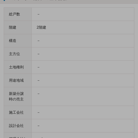
総戸数
－
階建
2階建
構造
－
主方位
－
土地権利
－
用途地域
－
新築分譲
－
時の売主
施工会社
－
設計会社
－