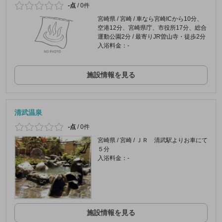
-点
/
0件
宮崎県 / 宮崎 / 車なら宮崎ICから10分、
空港12分、宮崎県庁、市役所17分、総合
運動公園2分 / 最寄りJR曽山寺・徒歩2分
入浴料金：-
施設情報を見る
清武温泉
-点
/
0件
宮崎県 / 宮崎 / ＪＲ 清武駅よりお車にて
５分
入浴料金：-
施設情報を見る