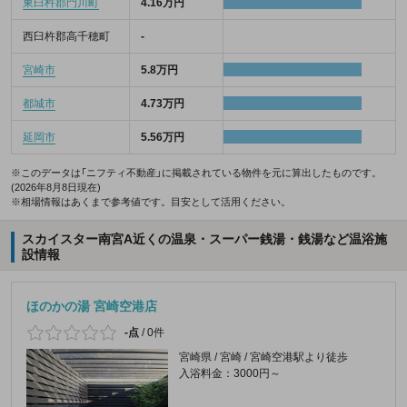
東臼杵郡門川町
4.16万円
西臼杵郡高千穂町
-
宮崎市
5.8万円
都城市
4.73万円
延岡市
5.56万円
※このデータは「ニフティ不動産」に掲載されている物件を元に算出したものです。
(2026年8月8日現在)
※相場情報はあくまで参考値です。目安として活用ください。
スカイスター南宮A近くの温泉・スーパー銭湯・銭湯など温浴施
設情報
ほのかの湯 宮崎空港店
-点
/
0件
宮崎県 / 宮崎 / 宮崎空港駅より徒歩
入浴料金：3000円～