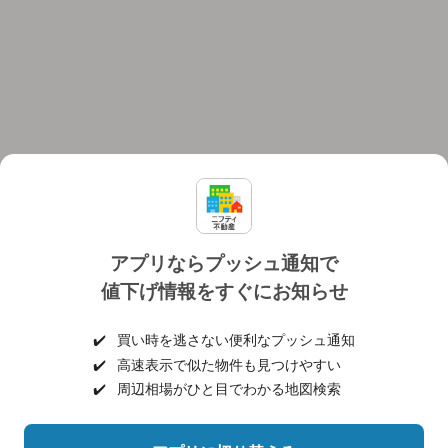
アプリならプッシュ通知で
値下げ情報をすぐにお知らせ
対応機種
個人情報保護ポリシー
利用規約
運営会社
✔️
買い時を逃さない便利なプッシュ通知
ヘルプ・お問い合わせ
採用情報
✔️
高速表示で似た物件も見つけやすい
✔️
周辺相場がひと目でわかる地図検索