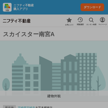
ニフティ不動産
ダウンロード
購入アプリ
カンタン検索
閲覧履歴
マイページ
お気に入り
スカイスター南宮A
建物外観
所在地
宮崎県
宮崎市
大字本郷南方