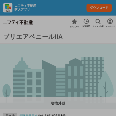
ニフティ不動産
ダウンロード
購入アプリ
カンタン検索
閲覧履歴
マイページ
お気に入り
ブリエアベニールIIA
建物外観
所在地
長野県
飯田市
鼎名古熊1697番1号