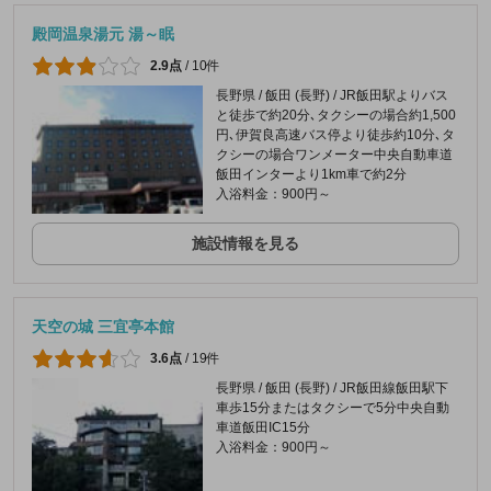
殿岡温泉湯元 湯～眠
2.9点
/
10件
長野県 / 飯田 (長野) / JR飯田駅よりバス
と徒歩で約20分､タクシーの場合約1,500
円､伊賀良高速バス停より徒歩約10分､タ
クシーの場合ワンメーター中央自動車道
飯田インターより1km車で約2分
入浴料金：900円～
施設情報を見る
天空の城 三宜亭本館
3.6点
/
19件
長野県 / 飯田 (長野) / JR飯田線飯田駅下
車歩15分またはタクシーで5分中央自動
車道飯田IC15分
入浴料金：900円～