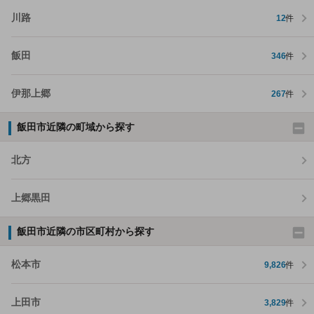
川路
12
件
飯田
346
件
伊那上郷
267
件
飯田市近隣の町域から探す
北方
上郷黒田
飯田市近隣の市区町村から探す
松本市
9,826
件
上田市
3,829
件