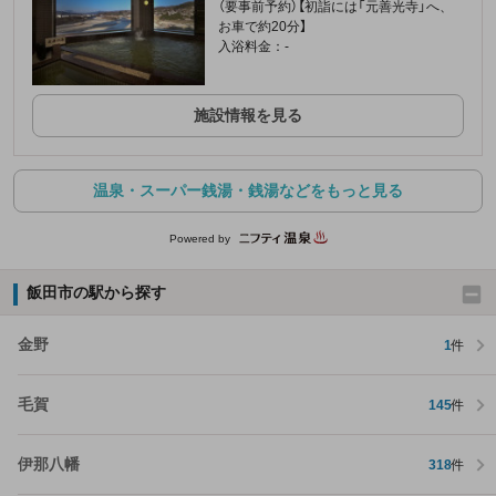
（要事前予約）【初詣には「元善光寺」へ、
お車で約20分】
入浴料金：-
施設情報を見る
温泉・スーパー銭湯・銭湯などをもっと見る
Powered by
飯田市の駅から探す
金野
1
件
毛賀
145
件
伊那八幡
318
件