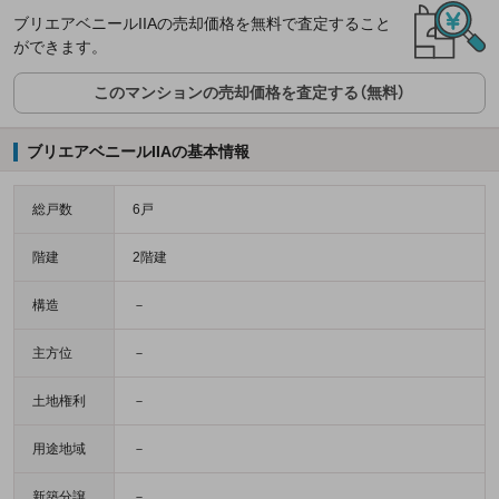
ブリエアベニールIIAの売却価格を無料で査定すること
ができます。
このマンションの売却価格を査定する（無料）
ブリエアベニールIIAの基本情報
総戸数
6戸
階建
2階建
構造
－
主方位
－
土地権利
－
用途地域
－
新築分譲
－