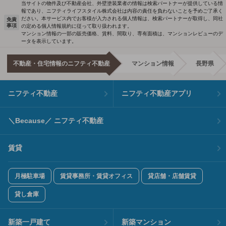
当サイトの物件及び不動産会社、外壁塗装業者の情報は検索パートナーが提供している情
報であり、ニフティライフスタイル株式会社は内容の責任を負わないことを予めご了承く
ださい。本サービス内でお客様が入力される個人情報は、検索パートナーが取得し、同社
免責
事項
の定める個人情報規約に従って取り扱われます。
マンション情報の一部の販売価格、賃料、間取り、専有面積は、マンションレビューのデ
ータを表示しています。
不動産・住宅情報のニフティ不動産
マンション情報
長野県
ニフティ不動産
ニフティ不動産アプリ
＼Because／ ニフティ不動産
賃貸
月極駐車場
賃貸事務所・賃貸オフィス
貸店舗・店舗賃貸
貸し倉庫
新築一戸建て
新築マンション