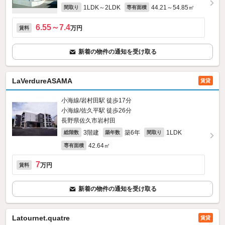
1LDK～2LDK
44.21～54.85㎡
間取り
専有面積
6.55～7.4
万円
賃料
新着の物件の通知を受け取る
LaVerdureASAMA
賃貸
小海線/岩村田駅 徒歩17分
小海線/佐久平駅 徒歩26分
長野県佐久市岩村田
3階建
築6年
1LDK
総階数
築年数
間取り
42.64㎡
専有面積
7
万円
賃料
新着の物件の通知を受け取る
Latournet.quatre
賃貸