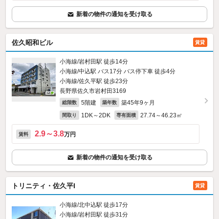
新着の物件の通知を受け取る
佐久昭和ビル
賃貸
小海線/岩村田駅 徒歩14分
小海線/中込駅 バス17分 バス停下車 徒歩4分
小海線/佐久平駅 徒歩23分
長野県佐久市岩村田3169
5階建
築45年9ヶ月
総階数
築年数
1DK～2DK
27.74～46.23㎡
間取り
専有面積
2.9～3.8
万円
賃料
新着の物件の通知を受け取る
トリニティ・佐久平I
賃貸
小海線/北中込駅 徒歩17分
小海線/岩村田駅 徒歩31分