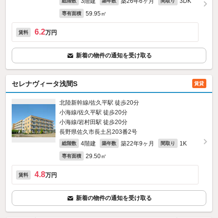
3階建
築26年6ヶ月
3DK
総階数
築年数
間取り
59.95㎡
専有面積
6.2
万円
賃料
新着の物件の通知を受け取る
セレナヴィータ浅間S
賃貸
北陸新幹線/佐久平駅 徒歩20分
小海線/佐久平駅 徒歩20分
小海線/岩村田駅 徒歩20分
長野県佐久市長土呂203番2号
4階建
築22年9ヶ月
1K
総階数
築年数
間取り
29.50㎡
専有面積
4.8
万円
賃料
新着の物件の通知を受け取る