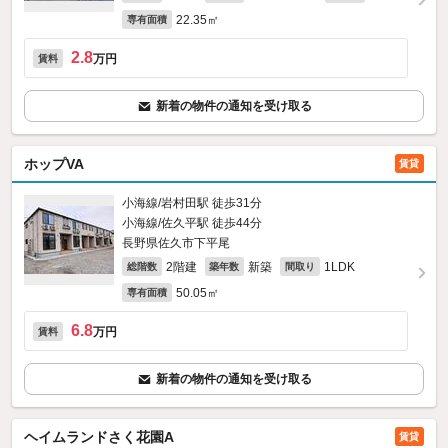
22.35㎡
専有面積
2.8
万円
賃料
新着の物件の通知を受け取る
ホップVA
賃貸
小海線/岩村田駅 徒歩31分
小海線/佐久平駅 徒歩44分
長野県佐久市下平尾
2階建
新築
1LDK
総階数
築年数
間取り
50.05㎡
専有面積
6.8
万円
賃料
新着の物件の通知を受け取る
ヘイムランドさく花園A
賃貸