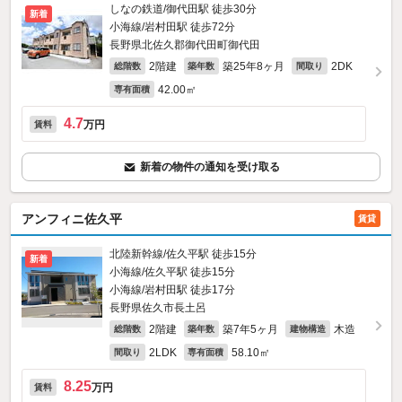
しなの鉄道/御代田駅 徒歩30分
新着
小海線/岩村田駅 徒歩72分
長野県北佐久郡御代田町御代田
2階建
築25年8ヶ月
2DK
総階数
築年数
間取り
42.00㎡
専有面積
4.7
万円
賃料
新着の物件の通知を受け取る
アンフィニ佐久平
賃貸
北陸新幹線/佐久平駅 徒歩15分
新着
小海線/佐久平駅 徒歩15分
小海線/岩村田駅 徒歩17分
長野県佐久市長土呂
2階建
築7年5ヶ月
木造
総階数
築年数
建物構造
2LDK
58.10㎡
間取り
専有面積
8.25
万円
賃料