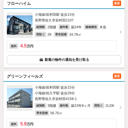
フローハイム
賃貸
小海線/岩村田駅 徒歩13分
長野県佐久市岩村田2107
2階建
築24年
木造
総階数
築年数
建物構造
2K
34.78㎡
間取り
専有面積
4.5
万円
賃料
新着の物件の通知を受け取る
グリーンフィールズ
賃貸
小海線/岩村田駅 徒歩15分
小海線/佐久平駅 徒歩29分
長野県佐久市岩村田4158‐1
3階建
築23年9ヶ月
2LDK
総階数
築年数
間取り
56.70㎡
専有面積
5.9
万円
賃料