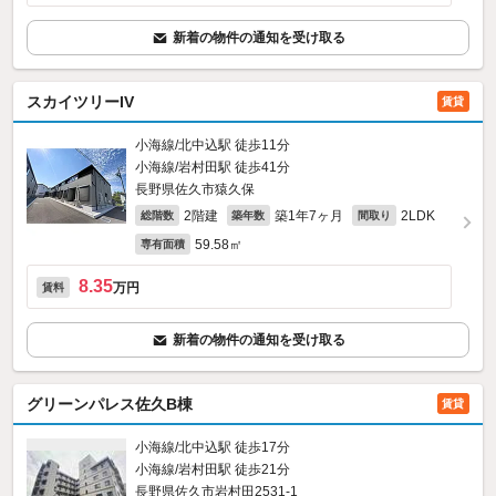
新着の物件の通知を受け取る
スカイツリーIV
賃貸
小海線/北中込駅 徒歩11分
小海線/岩村田駅 徒歩41分
長野県佐久市猿久保
2階建
築1年7ヶ月
2LDK
総階数
築年数
間取り
59.58㎡
専有面積
8.35
万円
賃料
新着の物件の通知を受け取る
グリーンパレス佐久B棟
賃貸
小海線/北中込駅 徒歩17分
小海線/岩村田駅 徒歩21分
長野県佐久市岩村田2531‐1