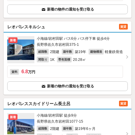
新着の物件の通知を受け取る
レオパレスキルシュ
賃貸
小海線/岩村田駅 バス6分 バス停下車 徒歩4分
新着
長野県佐久市岩村田375‐1
2階建
築19年
軽量鉄骨造
総階数
築年数
建物構造
1K
20.28㎡
間取り
専有面積
6.8
万円
賃料
新着の物件の通知を受け取る
レオパレススカイドリーム長土呂
賃貸
小海線/岩村田駅 徒歩9分
新着
長野県佐久市岩村田1077‐15
2階建
築19年6ヶ月
総階数
築年数