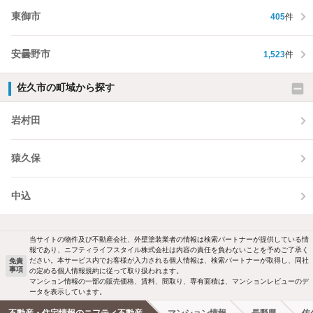
東御市
405
件
安曇野市
1,523
件
佐久市の町域から探す
岩村田
猿久保
中込
当サイトの物件及び不動産会社、外壁塗装業者の情報は検索パートナーが提供している情
報であり、ニフティライフスタイル株式会社は内容の責任を負わないことを予めご了承く
ださい。本サービス内でお客様が入力される個人情報は、検索パートナーが取得し、同社
免責
事項
の定める個人情報規約に従って取り扱われます。
マンション情報の一部の販売価格、賃料、間取り、専有面積は、マンションレビューのデ
ータを表示しています。