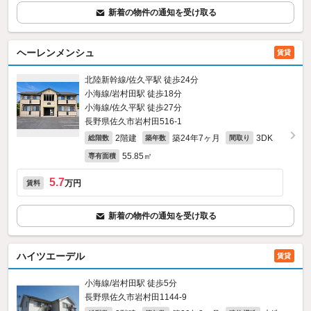
新着の物件の通知を受け取る
ヘーレンメンシュ
賃貸
北陸新幹線/佐久平駅 徒歩24分
小海線/岩村田駅 徒歩18分
小海線/佐久平駅 徒歩27分
長野県佐久市岩村田516‐1
2階建
築24年7ヶ月
3DK
総階数
築年数
間取り
55.85㎡
専有面積
5.7
万円
賃料
新着の物件の通知を受け取る
ハイツエーデル
賃貸
小海線/岩村田駅 徒歩5分
長野県佐久市岩村田1144‐9