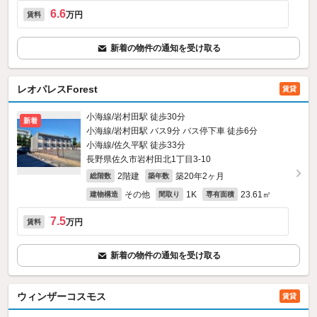
6.6
万円
賃料
新着の物件の通知を受け取る
レオパレスForest
賃貸
小海線/岩村田駅 徒歩30分
新着
小海線/岩村田駅 バス9分 バス停下車 徒歩6分
小海線/佐久平駅 徒歩33分
長野県佐久市岩村田北1丁目3-10
2階建
築20年2ヶ月
総階数
築年数
その他
1K
23.61㎡
建物構造
間取り
専有面積
7.5
万円
賃料
新着の物件の通知を受け取る
ウィンザーコスモス
賃貸