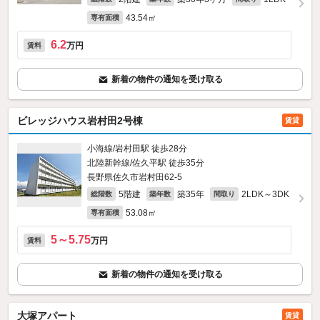
43.54㎡
専有面積
6.2
万円
賃料
新着の物件の通知を受け取る
ビレッジハウス岩村田2号棟
賃貸
小海線/岩村田駅 徒歩28分
北陸新幹線/佐久平駅 徒歩35分
長野県佐久市岩村田62‐5
5階建
築35年
2LDK～3DK
総階数
築年数
間取り
53.08㎡
専有面積
5～5.75
万円
賃料
新着の物件の通知を受け取る
大塚アパート
賃貸