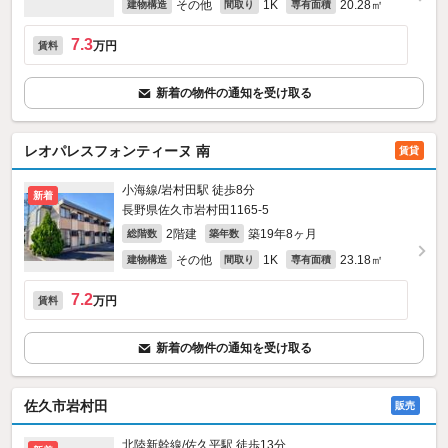
その他
1K
20.28㎡
建物構造
間取り
専有面積
7.3
万円
賃料
新着の物件の通知を受け取る
レオパレスフォンティーヌ 南
賃貸
小海線/岩村田駅 徒歩8分
新着
長野県佐久市岩村田1165‐5
2階建
築19年8ヶ月
総階数
築年数
その他
1K
23.18㎡
建物構造
間取り
専有面積
7.2
万円
賃料
新着の物件の通知を受け取る
佐久市岩村田
販売
北陸新幹線/佐久平駅 徒歩13分