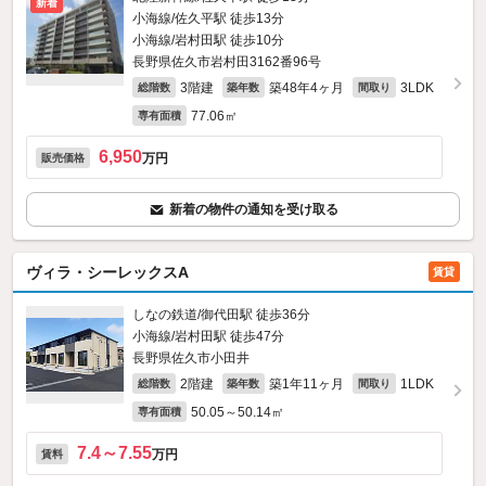
新着
小海線/佐久平駅 徒歩13分
小海線/岩村田駅 徒歩10分
長野県佐久市岩村田3162番96号
3階建
築48年4ヶ月
3LDK
総階数
築年数
間取り
77.06㎡
専有面積
6,950
万円
販売価格
新着の物件の通知を受け取る
ヴィラ・シーレックスA
賃貸
しなの鉄道/御代田駅 徒歩36分
小海線/岩村田駅 徒歩47分
長野県佐久市小田井
2階建
築1年11ヶ月
1LDK
総階数
築年数
間取り
50.05～50.14㎡
専有面積
7.4～7.55
万円
賃料