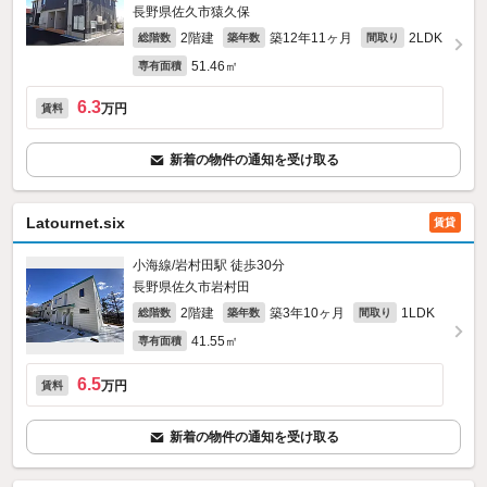
長野県佐久市猿久保
2階建
築12年11ヶ月
2LDK
総階数
築年数
間取り
51.46㎡
専有面積
6.3
万円
賃料
新着の物件の通知を受け取る
Latournet.six
賃貸
小海線/岩村田駅 徒歩30分
長野県佐久市岩村田
2階建
築3年10ヶ月
1LDK
総階数
築年数
間取り
41.55㎡
専有面積
6.5
万円
賃料
新着の物件の通知を受け取る