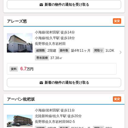
新着の物件の通知を受け取る
アレーズ悠
賃貸
小海線/岩村田駅 徒歩14分
小海線/佐久平駅 徒歩18分
長野県佐久市岩村田
2階建
築4年11ヶ月
1LDK
総階数
築年数
間取り
37.38㎡
専有面積
6.7
万円
賃料
新着の物件の通知を受け取る
アーバン枇杷坂
賃貸
小海線/岩村田駅 徒歩11分
北陸新幹線/佐久平駅 徒歩20分
長野県佐久市岩村田982‐5