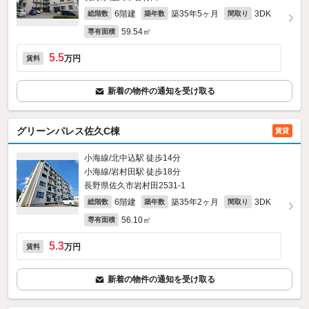
6階建
築35年5ヶ月
3DK
総階数
築年数
間取り
59.54㎡
専有面積
5.5
万円
賃料
新着の物件の通知を受け取る
グリーンパレス佐久C棟
賃貸
小海線/北中込駅 徒歩14分
小海線/岩村田駅 徒歩18分
長野県佐久市岩村田2531‐1
6階建
築35年2ヶ月
3DK
総階数
築年数
間取り
56.10㎡
専有面積
5.3
万円
賃料
新着の物件の通知を受け取る