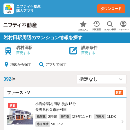
ニフティ不動産
ダウンロード
購入アプリ
カンタン検索
閲覧履歴
マイページ
お気に入り
岩村田駅周辺のマンション情報を探す
岩村田駅
詳細条件
変更する
変更する
アプリで探す
地図から探す
392
件
ファーストV
賃貸
小海線/岩村田駅 徒歩15分
新着
長野県佐久市岩村田
2階建
築7年11ヶ月
1LDK
総階数
築年数
間取り
50.17㎡
専有面積