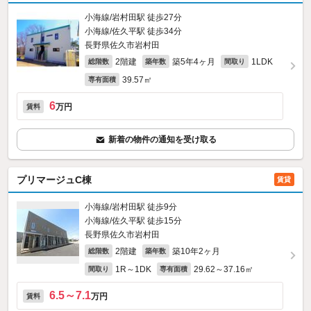
小海線/岩村田駅 徒歩27分
小海線/佐久平駅 徒歩34分
長野県佐久市岩村田
2階建
築5年4ヶ月
1LDK
総階数
築年数
間取り
39.57㎡
専有面積
6
万円
賃料
新着の物件の通知を受け取る
プリマージュC棟
賃貸
小海線/岩村田駅 徒歩9分
小海線/佐久平駅 徒歩15分
長野県佐久市岩村田
2階建
築10年2ヶ月
総階数
築年数
1R～1DK
29.62～37.16㎡
間取り
専有面積
6.5～7.1
万円
賃料