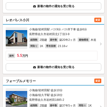
新着の物件の通知を受け取る
レオパレス小川
賃貸
小海線/岩村田駅 バス9分 バス停下車 徒歩6分
長野県佐久市岩村田北1丁目3-9
2階建
築20年2ヶ月
木造
総階数
築年数
建物構造
1K
23.18㎡
間取り
専有面積
5.5
万円
賃料
新着の物件の通知を受け取る
フォーブルメモリー
賃貸
小海線/岩村田駅 徒歩10分
小海線/佐久平駅 徒歩18分
長野県佐久市岩村田1885‐2
2階建
築37年5ヶ月
1K
総階数
築年数
間取り