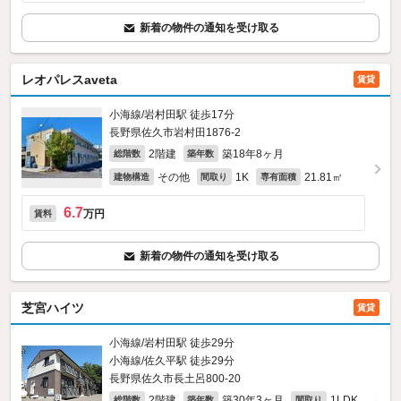
新着の物件の通知を受け取る
レオパレスaveta
賃貸
小海線/岩村田駅 徒歩17分
長野県佐久市岩村田1876‐2
2階建
築18年8ヶ月
総階数
築年数
その他
1K
21.81㎡
建物構造
間取り
専有面積
6.7
万円
賃料
新着の物件の通知を受け取る
芝宮ハイツ
賃貸
小海線/岩村田駅 徒歩29分
小海線/佐久平駅 徒歩29分
長野県佐久市長土呂800‐20
2階建
築30年3ヶ月
1LDK
総階数
築年数
間取り