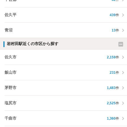
佐久平
439
件
青沼
13
件
岩村田駅近くの市区から探す
佐久市
2,159
件
飯山市
231
件
茅野市
1,483
件
塩尻市
2,525
件
千曲市
1,360
件