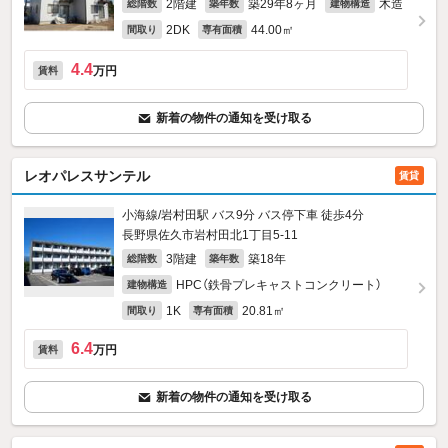
2階建
築29年8ヶ月
木造
総階数
築年数
建物構造
2DK
44.00㎡
間取り
専有面積
4.4
万円
賃料
新着の物件の通知を受け取る
レオパレスサンテル
賃貸
小海線/岩村田駅 バス9分 バス停下車 徒歩4分
長野県佐久市岩村田北1丁目5-11
3階建
築18年
総階数
築年数
HPC（鉄骨プレキャストコンクリート）
建物構造
1K
20.81㎡
間取り
専有面積
6.4
万円
賃料
新着の物件の通知を受け取る