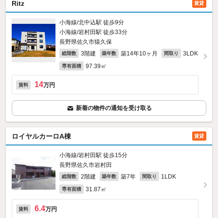
Ritz
賃貸
小海線/北中込駅 徒歩9分
小海線/岩村田駅 徒歩33分
長野県佐久市猿久保
3階建
築14年10ヶ月
3LDK
総階数
築年数
間取り
97.39㎡
専有面積
14
万円
賃料
新着の物件の通知を受け取る
ロイヤルカーロA棟
賃貸
小海線/岩村田駅 徒歩15分
長野県佐久市岩村田
2階建
築7年
1LDK
総階数
築年数
間取り
31.87㎡
専有面積
6.4
万円
賃料