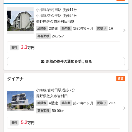
小海線/岩村田駅 徒歩11分
小海線/佐久平駅 徒歩24分
長野県佐久市岩村田480
2階建
築30年6ヶ月
1R
総階数
築年数
間取り
24.75㎡
専有面積
3.3
万円
賃料
新着の物件の通知を受け取る
ダイアナ
賃貸
小海線/岩村田駅 徒歩7分
長野県佐久市岩村田
4階建
築28年5ヶ月
2DK
総階数
築年数
間取り
50.00㎡
専有面積
5.2
万円
賃料