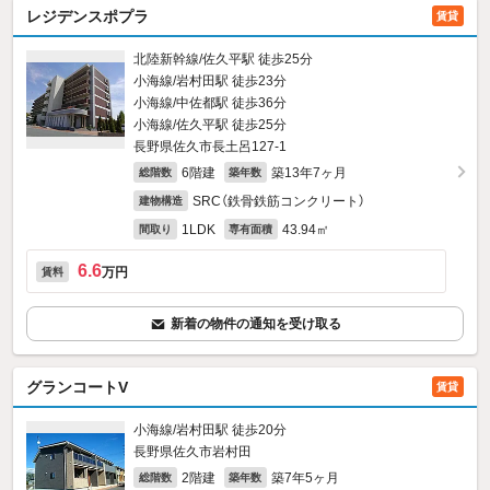
レジデンスポプラ
賃貸
北陸新幹線/佐久平駅 徒歩25分
小海線/岩村田駅 徒歩23分
小海線/中佐都駅 徒歩36分
小海線/佐久平駅 徒歩25分
長野県佐久市長土呂127‐1
6階建
築13年7ヶ月
総階数
築年数
SRC（鉄骨鉄筋コンクリート）
建物構造
1LDK
43.94㎡
間取り
専有面積
6.6
万円
賃料
新着の物件の通知を受け取る
グランコートV
賃貸
小海線/岩村田駅 徒歩20分
長野県佐久市岩村田
2階建
築7年5ヶ月
総階数
築年数