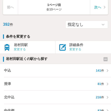
1ページ目
前へ
次へ
全10ページ
392
件
条件を変更する
岩村田駅
詳細条件
変更する
変更する
岩村田駅近くの駅から探す
中込
141
件
滑津
81
件
北中込
216
件
中佐都
82
件