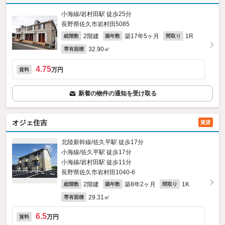
小海線/岩村田駅 徒歩25分
長野県佐久市岩村田5085
2階建
築17年5ヶ月
1R
総階数
築年数
間取り
32.90㎡
専有面積
4.75
万円
賃料
新着の物件の通知を受け取る
オジェ住吉
賃貸
北陸新幹線/佐久平駅 徒歩17分
小海線/佐久平駅 徒歩17分
小海線/岩村田駅 徒歩11分
長野県佐久市岩村田1040‐6
2階建
築8年2ヶ月
1K
総階数
築年数
間取り
29.31㎡
専有面積
6.5
万円
賃料