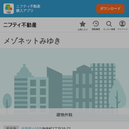
ニフティ不動産
ダウンロード
購入アプリ
カンタン検索
閲覧履歴
マイページ
お気に入り
メゾネットみゆき
建物外観
所在地
長野県
小諸市
御幸町1丁目16-22