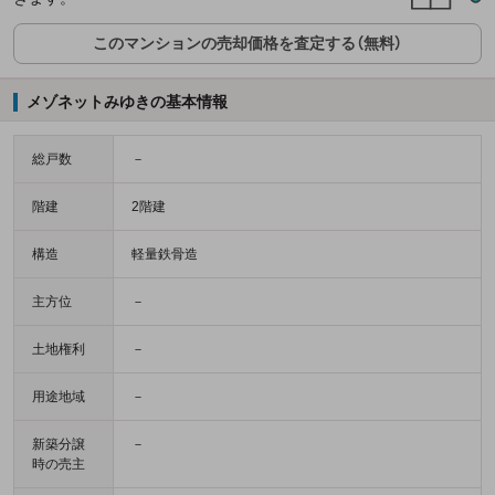
このマンションの売却価格を査定する（無料）
メゾネットみゆきの基本情報
総戸数
－
階建
2階建
構造
軽量鉄骨造
主方位
－
土地権利
－
用途地域
－
新築分譲
－
時の売主