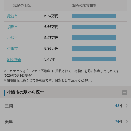
近隣の市区
近隣の家賃相場
諏訪市
6.34万円
須坂市
6.66万円
小諸市
5.47万円
伊那市
5.86万円
駒ヶ根市
5.4万円
※このデータは「ニフティ不動産」に掲載されている物件を元に算出したものです。
(2026年8月9日現在)
※相場情報はあくまで参考値です。目安として活用ください。
小諸市の駅から探す
三岡
62
件
美里
76
件