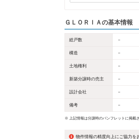
ＧＬＯＲＩＡの基本情報
総戸数
－
構造
－
土地権利
－
新築分譲時の売主
－
設計会社
－
備考
－
※
上記情報は分譲時のパンフレットに掲載さ
物件情報の精度向上にご協力を