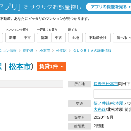
不動産。あなたにピッタリのマンションが見つかります。
マンションを買う
一戸建てを買う
建てる
新築
中古
新築
中古
土地
不動産会社
調べる
ション情報
長野県
松本市
松本駅
ＧＬＯＲＩＡの詳細情報
駅
｜
松本市
）
賃貸1件
長野県
松本市
岡田下
所在地
篠ノ井線
/
松本駅
バス
交通
大糸線
/北松本駅 徒
2020年5月
築年月
2階建
総階数