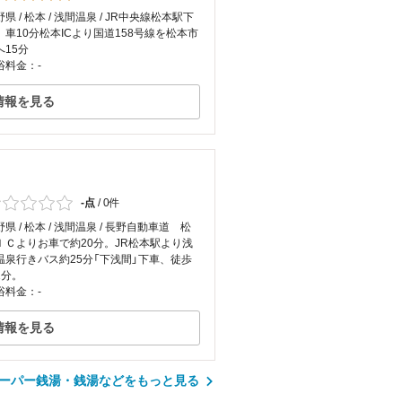
県 / 松本 / 浅間温泉 / JR中央線松本駅下
、車10分松本ICより国道158号線を松本市
へ15分
浴料金：-
情報を見る
-点
/
0件
県 / 松本 / 浅間温泉 / 長野自動車道 松
ＩＣよりお車で約20分。JR松本駅より浅
温泉行きバス約25分「下浅間」下車、徒歩
1分。
浴料金：-
情報を見る
ーパー銭湯・銭湯などをもっと見る