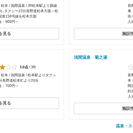
/ 松本 / 浅間温泉 / JR松本駅より路線
長野
0分､タクシー15分長野道松本方面～松
車
国道158号線を松本方面
街
：900円～
入
を見る
施設
浅間温泉 菊之湯
3.0点
/
3件
/ 松本 / 浅間温泉 / 松本駅よりタクシ
長野
分長野道松本ICより20分
本
：700円～
間
約
入
を見る
施設
温泉・ス