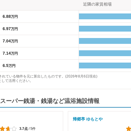
近隣の家賃相場
6.88
万円
6.97
万円
7.04
万円
7.14
万円
6.5
万円
れている物件を元に算出したものです。(2026年8月6日現在)
として活用ください。
スーパー銭湯・銭湯など温浴施設情報
帰郷亭 ゆもとや
3.7点
/
5件