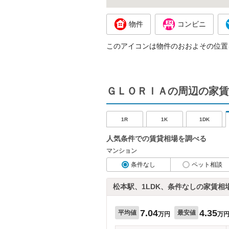
物件
コンビニ
このアイコンは物件のおおよその位置
ＧＬＯＲＩＡの周辺の家賃
1R
1K
1DK
人気条件での賃貸相場を調べる
マンション
条件なし
ペット相談
松本駅、1LDK、条件なしの家賃相
7.04
4.35
平均値
最安値
万円
万