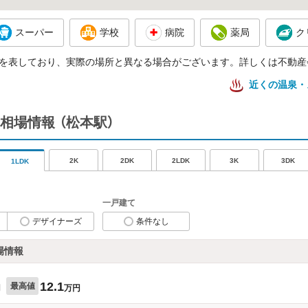
スーパー
学校
病院
薬局
ク
を表しており、実際の場所と異なる場合がございます。詳しくは不動産
近くの温泉・
相場情報
（松本駅）
2K
2DK
2LDK
3K
3DK
1LDK
一戸建て
デザイナーズ
条件なし
場情報
12.1
最高値
円
万円