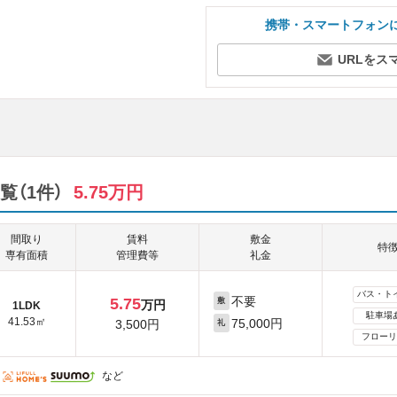
携帯・スマートフォン
URLをス
（1件）
5.75万円
間取り
賃料
敷金
特
専有面積
管理費等
礼金
バス・ト
不要
5.75
敷
万円
1LDK
駐車場
41.53㎡
75,000円
3,500円
礼
フローリ
など