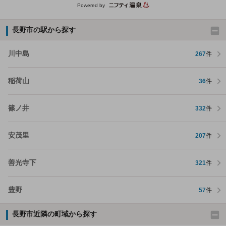
Powered by
長野市の駅から探す
川中島
267
件
稲荷山
36
件
篠ノ井
332
件
安茂里
207
件
善光寺下
321
件
豊野
57
件
長野市近隣の町域から探す