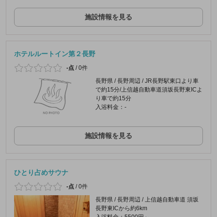
施設情報を見る
ホテルルートイン第２長野
-点
/
0件
長野県 / 長野周辺 / JR長野駅東口より車
で約15分/上信越自動車道須坂長野東ICよ
り車で約15分
入浴料金：-
施設情報を見る
ひとり占めサウナ
-点
/
0件
長野県 / 長野周辺 / 上信越自動車道 須坂
長野東ICから約6km