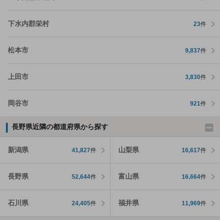
下水内郡栄村
23
件
松本市
9,837
件
上田市
3,830
件
岡谷市
921
件
長野県近隣の都道府県から探す
新潟県
山梨県
41,827
件
16,617
件
長野県
富山県
52,644
件
16,664
件
石川県
福井県
24,405
件
11,969
件