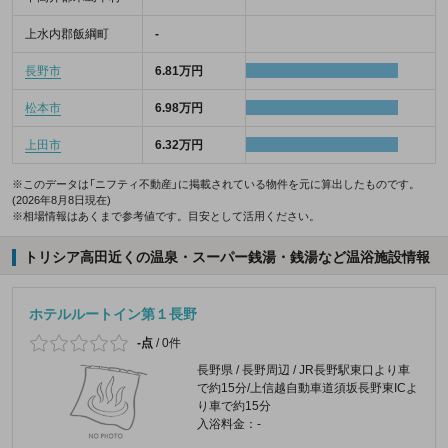
上水内郡飯綱町
-
長野市
6.81万円
松本市
6.98万円
上田市
6.32万円
※このデータは「ニフティ不動産」に掲載されている物件を元に算出したものです。
(2026年8月8日現在)
※相場情報はあくまで参考値です。目安として活用ください。
トリシア高田近くの温泉・スーパー銭湯・銭湯など温浴施設情報
ホテルルートイン第１長野
-点
/
0件
長野県 / 長野周辺 / JR長野駅東口より車
で約15分/上信越自動車道須坂長野東ICよ
り車で約15分
入浴料金：-