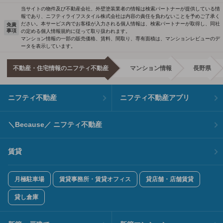
当サイトの物件及び不動産会社、外壁塗装業者の情報は検索パートナーが提供している情
報であり、ニフティライフスタイル株式会社は内容の責任を負わないことを予めご了承く
ださい。本サービス内でお客様が入力される個人情報は、検索パートナーが取得し、同社
免責
事項
の定める個人情報規約に従って取り扱われます。
マンション情報の一部の販売価格、賃料、間取り、専有面積は、マンションレビューのデ
ータを表示しています。
不動産・住宅情報のニフティ不動産
マンション情報
長野県
ニフティ不動産
ニフティ不動産アプリ
＼Because／ ニフティ不動産
賃貸
月極駐車場
賃貸事務所・賃貸オフィス
貸店舗・店舗賃貸
貸し倉庫