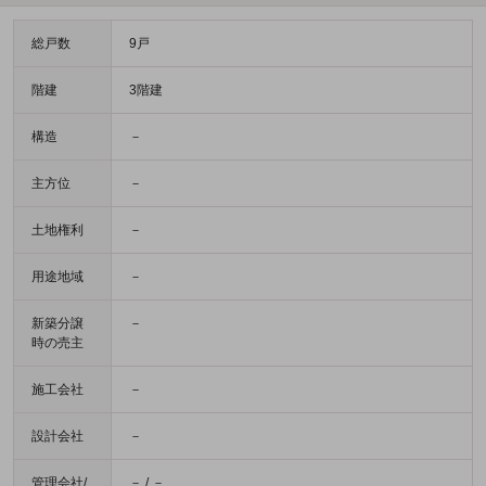
総戸数
9戸
階建
3階建
構造
－
主方位
－
土地権利
－
用途地域
－
新築分譲
－
時の売主
施工会社
－
設計会社
－
管理会社/
－ / －