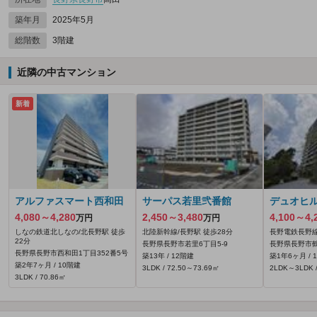
築年月
2025年5月
総階数
3階建
近隣の中古マンション
新着
アルファスマート西和田
サーパス若里弐番館
デュオヒ
4,080～4,280
2,450～3,480
4,100～4,
万円
万円
しなの鉄道北しなの/北長野駅 徒歩
北陸新幹線/長野駅 徒歩28分
長野電鉄長野線
22分
長野県長野市若里6丁目5-9
長野県長野市
長野県長野市西和田1丁目352番5号
築13年 / 12階建
築1年6ヶ月 / 
築2年7ヶ月 / 10階建
3LDK / 72.50～73.69㎡
2LDK～3LDK /
3LDK / 70.86㎡