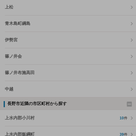
上松
青木島町綱島
伊勢宮
篠ノ井会
篠ノ井布施高田
中越
長野市近隣の市区町村から探す
上水内郡小川村
10
件
上水内郡飯綱町
39
件