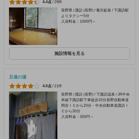
4.4点
/
29件
長野県 / 諏訪 (長野) / 毒沢鉱泉 / 下諏訪駅
よりタクシー5分
入浴料金：1000円～
施設情報を見る
旦過の湯
4.0点
/
21件
長野県 / 諏訪 (長野) / 下諏訪温泉 / JR中央
本線下諏訪駅下車徒歩20分長野自動車道
岡谷ＩＣから20分・中央自動車道諏訪Ｉ
Ｃから30分
入浴料金：300円～