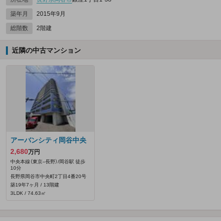
築年月
2015年9月
総階数
2階建
近隣の中古マンション
アーバンシティ岡谷中央
2,680
万円
中央本線（東京--長野）/岡谷駅 徒歩
10分
長野県岡谷市中央町2丁目4番20号
築19年7ヶ月 / 13階建
3LDK / 74.63㎡