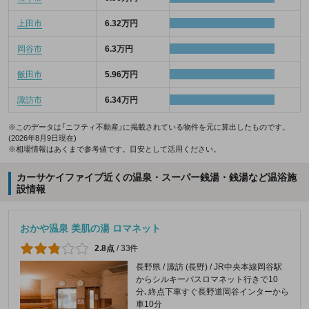
上田市
6.32万円
岡谷市
6.3万円
飯田市
5.96万円
諏訪市
6.34万円
※このデータは「ニフティ不動産」に掲載されている物件を元に算出したものです。
(2026年8月9日現在)
※相場情報はあくまで参考値です。目安として活用ください。
カーサケイファイブ近くの温泉・スーパー銭湯・銭湯など温浴施
設情報
おかや温泉 美肌の湯 ロマネット
2.8点
/
33件
長野県 / 諏訪 (長野) / JR中央本線岡谷駅
からシルキーバスロマネット行きで10
分､終点下車すぐ長野道岡谷インターから
車10分