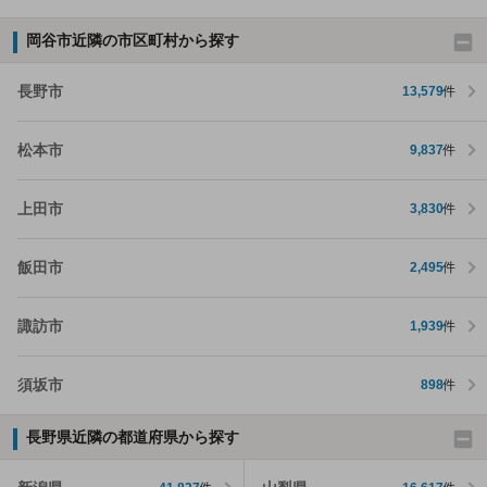
岡谷市近隣の市区町村から探す
長野市
13,579
件
松本市
9,837
件
上田市
3,830
件
飯田市
2,495
件
諏訪市
1,939
件
須坂市
898
件
長野県近隣の都道府県から探す