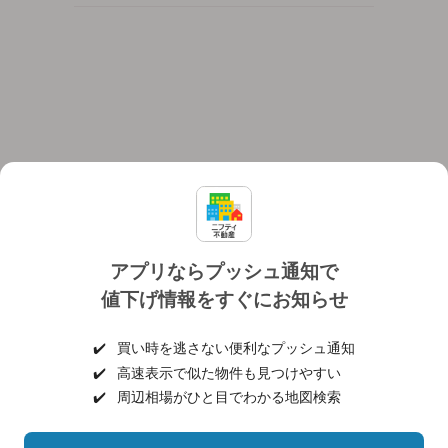
アプリならプッシュ通知で
値下げ情報をすぐにお知らせ
対応機種
個人情報保護ポリシー
利用規約
運営会社
✔️
買い時を逃さない便利なプッシュ通知
ヘルプ・お問い合わせ
採用情報
✔️
高速表示で似た物件も見つけやすい
✔️
周辺相場がひと目でわかる地図検索