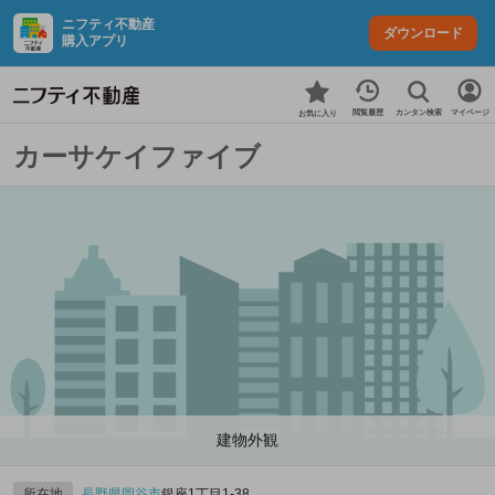
ニフティ不動産
ダウンロード
購入アプリ
カンタン検索
閲覧履歴
マイページ
お気に入り
カーサケイファイブ
建物外観
所在地
長野県
岡谷市
銀座1丁目1-38