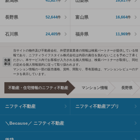
新潟県
山梨県
41,827
件
16,617
件
長野県
富山県
52,644
件
16,664
件
石川県
福井県
24,405
件
11,969
件
当サイトの物件及び不動産会社、外壁塗装業者の情報は検索パートナーが提供している情
報であり、ニフティライフスタイル株式会社は内容の責任を負わないことを予めご了承く
ださい。本サービス内でお客様が入力される個人情報は、検索パートナーが取得し、同社
免責
事項
の定める個人情報規約に従って取り扱われます。
マンション情報の一部の販売価格、賃料、間取り、専有面積は、マンションレビューのデ
ータを表示しています。
不動産・住宅情報のニフティ不動産
マンション情報
長野県
ニフティ不動産
ニフティ不動産アプリ
＼Because／ ニフティ不動産
賃貸