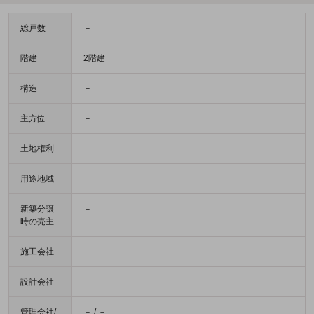
総戸数
－
階建
2階建
構造
－
主方位
－
土地権利
－
用途地域
－
新築分譲
－
時の売主
施工会社
－
設計会社
－
管理会社/
－ / －