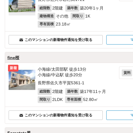
2階建
築20年1ヶ月
総階数
築年数
その他
1K
建物構造
間取り
23.18㎡
専有面積
このマンションの新着物件通知を受け取る
fine桜
新着
小海線/太田部駅 徒歩13分
賃料
小海線/中込駅 徒歩20分
長野県佐久市平賀5361‐1
2階建
築17年11ヶ月
総階数
築年数
2LDK
52.80㎡
間取り
専有面積
このマンションの新着物件通知を受け取る
Forestate風