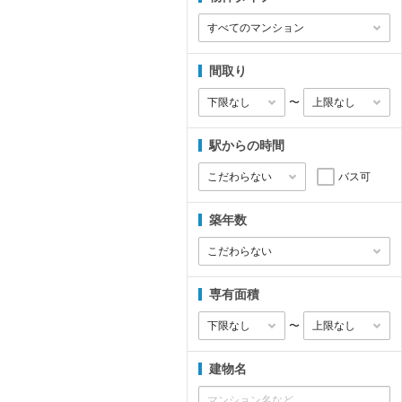
間取り
〜
駅からの時間
バス可
築年数
専有面積
〜
建物名