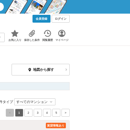
会員登録
ログイン
お気に入り
保存した条件
閲覧履歴
マイページ
地図から探す
件タイプ
<
1
2
3
4
5
>
賃貸情報あり