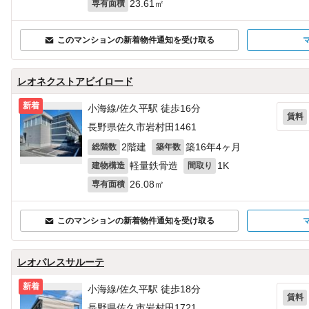
23.61㎡
専有面積
このマンションの新着物件通知を受け取る
レオネクストアビイロード
新着
小海線/佐久平駅 徒歩16分
賃料
長野県佐久市岩村田1461
2階建
築16年4ヶ月
総階数
築年数
軽量鉄骨造
1K
建物構造
間取り
26.08㎡
専有面積
このマンションの新着物件通知を受け取る
レオパレスサルーテ
新着
小海線/佐久平駅 徒歩18分
賃料
長野県佐久市岩村田1721