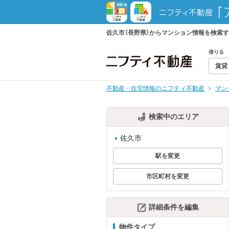
佐久市（長野県）からマンション情報を検索
借りる
賃貸
不動産・住宅情報のニフティ不動産
マン
検索中のエリア
佐久市
駅を変更
市区町村を変更
詳細条件を編集
物件タイプ