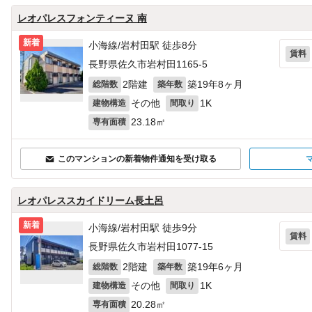
レオパレスフォンティーヌ 南
新着
小海線/岩村田駅 徒歩8分
賃料
長野県佐久市岩村田1165‐5
2階建
築19年8ヶ月
総階数
築年数
その他
1K
建物構造
間取り
23.18㎡
専有面積
このマンションの新着物件通知を受け取る
レオパレススカイドリーム長土呂
新着
小海線/岩村田駅 徒歩9分
賃料
長野県佐久市岩村田1077‐15
2階建
築19年6ヶ月
総階数
築年数
その他
1K
建物構造
間取り
20.28㎡
専有面積