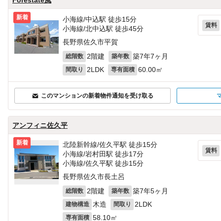
新着
小海線/中込駅 徒歩15分
賃料
小海線/北中込駅 徒歩45分
長野県佐久市平賀
2階建
築7年7ヶ月
総階数
築年数
2LDK
60.00㎡
間取り
専有面積
このマンションの新着物件通知を受け取る
アンフィニ佐久平
新着
北陸新幹線/佐久平駅 徒歩15分
賃料
小海線/岩村田駅 徒歩17分
小海線/佐久平駅 徒歩15分
長野県佐久市長土呂
2階建
築7年5ヶ月
総階数
築年数
木造
2LDK
建物構造
間取り
58.10㎡
専有面積