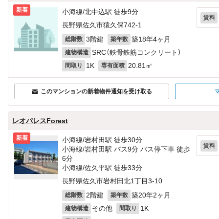
新着
小海線/北中込駅 徒歩9分
賃料
長野県佐久市猿久保742‐1
3階建
築18年4ヶ月
総階数
築年数
SRC（鉄骨鉄筋コンクリート）
建物構造
1K
20.81㎡
間取り
専有面積
このマンションの新着物件通知を受け取る
レオパレスForest
新着
小海線/岩村田駅 徒歩30分
賃料
小海線/岩村田駅 バス9分 バス停下車 徒歩
6分
小海線/佐久平駅 徒歩33分
長野県佐久市岩村田北1丁目3-10
2階建
築20年2ヶ月
総階数
築年数
その他
1K
建物構造
間取り