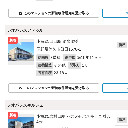
このマンションの新着物件通知を受け取る
レオパレスアドゥル
新着
小海線/臼田駅 徒歩32分
賃料
長野県佐久市臼田1570‐1
2階建
築18年11ヶ月
総階数
築年数
その他
1K
建物構造
間取り
23.18㎡
専有面積
このマンションの新着物件通知を受け取る
レオパレスキルシュ
新着
小海線/岩村田駅 バス6分 バス停下車 徒歩
賃料
4分