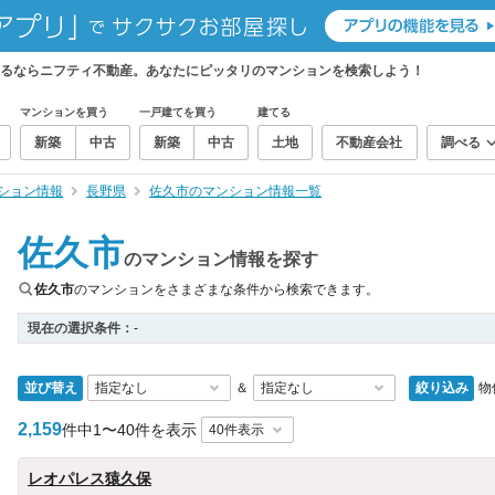
するならニフティ不動産。あなたにピッタリのマンションを検索しよう！
マンションを買う
一戸建てを買う
建てる
新築
中古
新築
中古
土地
不動産会社
調べる
ション情報
長野県
佐久市のマンション情報一覧
佐久市
のマンション情報を探す
佐久市
のマンションをさまざまな条件から検索できます。
現在の選択条件：
-
並び替え
絞り込み
物
＆
2,159
件中
1〜40件を表示
レオパレス猿久保