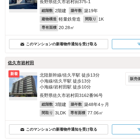
長野県佐久市岩村田375‐1
2階建
築19年
総階数
築年数
軽量鉄骨造
1K
建物構造
間取り
20.28㎡
専有面積
このマンションの新着物件通知を受け取る
佐久市岩村田
新着
北陸新幹線/佐久平駅 徒歩13分
販売
小海線/佐久平駅 徒歩13分
小海線/岩村田駅 徒歩10分
長野県佐久市岩村田3162番96号
3階建
築48年4ヶ月
総階数
築年数
3LDK
77.06㎡
間取り
専有面積
このマンションの新着物件通知を受け取る