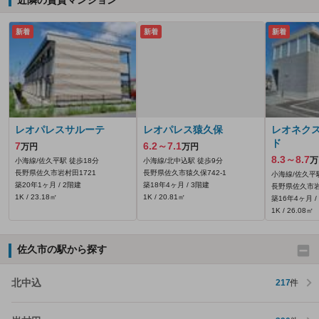
近隣の賃貸マンション
新着
新着
新着
レオパレスサルーテ
レオパレス猿久保
レオネク
ド
7
6.2～7.1
万円
万円
8.3～8.7
万
小海線/佐久平駅 徒歩18分
小海線/北中込駅 徒歩9分
長野県佐久市岩村田1721
長野県佐久市猿久保742‐1
小海線/佐久平
築20年1ヶ月 / 2階建
築18年4ヶ月 / 3階建
長野県佐久市岩
1K / 23.18㎡
1K / 20.81㎡
築16年4ヶ月 /
1K / 26.08㎡
佐久市の駅から探す
北中込
217
件