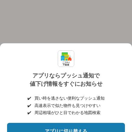
アプリならプッシュ通知で
値下げ情報をすぐにお知らせ
対応機種
個人情報保護ポリシー
利用規約
運営会社
✔️
買い時を逃さない便利なプッシュ通知
ヘルプ・お問い合わせ
採用情報
✔️
高速表示で似た物件も見つけやすい
✔️
周辺相場がひと目でわかる地図検索
アプリに切り替える