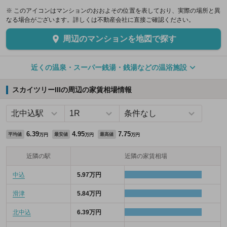
※ このアイコンはマンションのおおよその位置を表しており、実際の場所と異
なる場合がございます。詳しくは不動産会社に直接ご確認ください。
周辺のマンションを地図で探す
近くの温泉・スーパー銭湯・銭湯などの温浴施設
スカイツリーIIIの周辺の家賃相場情報
6.39
4.95
7.75
平均値
最安値
最高値
万円
万円
万円
近隣の駅
近隣の家賃相場
中込
5.97万円
滑津
5.84万円
北中込
6.39万円