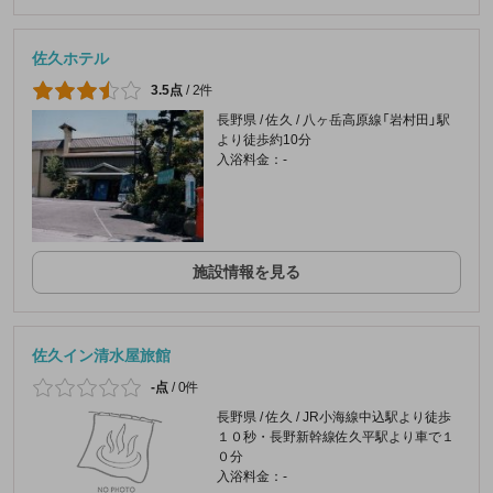
佐久ホテル
3.5点
/
2件
長野県 / 佐久 / 八ヶ岳高原線「岩村田」駅
より徒歩約10分
入浴料金：-
施設情報を見る
佐久イン清水屋旅館
-点
/
0件
長野県 / 佐久 / JR小海線中込駅より徒歩
１０秒・長野新幹線佐久平駅より車で１
０分
入浴料金：-