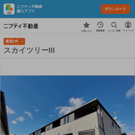
ニフティ不動産
ダウンロード
購入アプリ
カンタン検索
閲覧履歴
マイページ
お気に入り
賃貸1件
スカイツリーIII