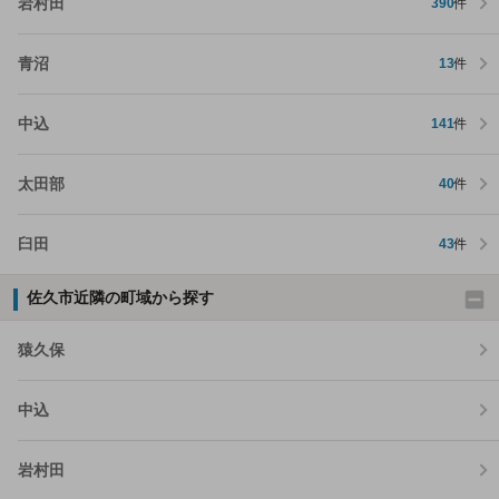
岩村田
390
件
青沼
13
件
中込
141
件
太田部
40
件
臼田
43
件
佐久市近隣の町域から探す
猿久保
中込
岩村田