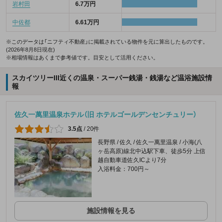
岩村田
6.7万円
中佐都
6.61万円
※このデータは「ニフティ不動産」に掲載されている物件を元に算出したものです。
(2026年8月8日現在)
※相場情報はあくまで参考値です。目安として活用ください。
スカイツリーIII近くの温泉・スーパー銭湯・銭湯など温浴施設情
報
佐久一萬里温泉ホテル（旧 ホテルゴールデンセンチュリー）
3.5点
/
20件
長野県 / 佐久 / 佐久一萬里温泉 / 小海(八
ヶ岳高原)線北中込駅下車、徒歩5分 上信
越自動車道佐久ICより7分
入浴料金：700円～
施設情報を見る