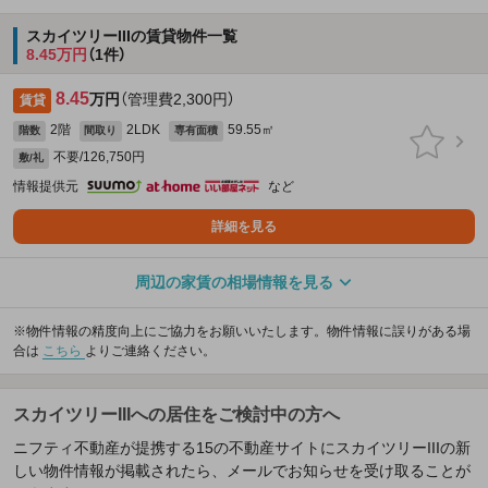
スカイツリーIIIの賃貸物件一覧
8.45万円
（1件）
8.45
万円
（管理費2,300円）
賃貸
2階
2LDK
59.55㎡
階数
間取り
専有面積
不要/126,750円
敷/礼
情報提供元
など
詳細を見る
周辺の家賃の相場情報を見る
※物件情報の精度向上にご協力をお願いいたします。物件情報に誤りがある場
合は
こちら
よりご連絡ください。
スカイツリーIIIへの居住をご検討中の方へ
ニフティ不動産が提携する15の不動産サイトにスカイツリーIIIの新
しい物件情報が掲載されたら、メールでお知らせを受け取ることが