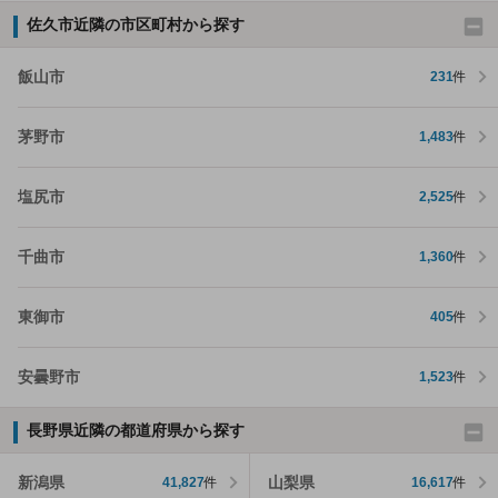
佐久市近隣の市区町村から探す
飯山市
231
件
茅野市
1,483
件
塩尻市
2,525
件
千曲市
1,360
件
東御市
405
件
安曇野市
1,523
件
長野県近隣の都道府県から探す
新潟県
山梨県
41,827
件
16,617
件