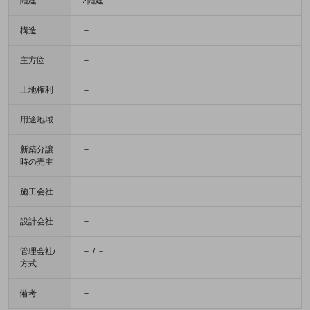
階建
2階建
構造
－
主方位
－
土地権利
－
用途地域
－
新築分譲
－
時の売主
施工会社
－
設計会社
－
管理会社/
－ / －
方式
備考
－