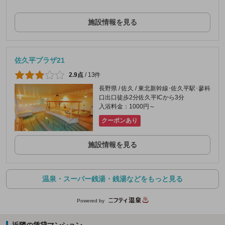
施設情報を見る
佐久平プラザ21
2.9点
/
13件
長野県 / 佐久 / 東北新幹線･佐久平駅･蓼科
口出口徒歩2分佐久平ICから3分
入浴料金：1000円～
クーポンあり
施設情報を見る
温泉・スーパー銭湯・銭湯などをもっと見る
Powered by