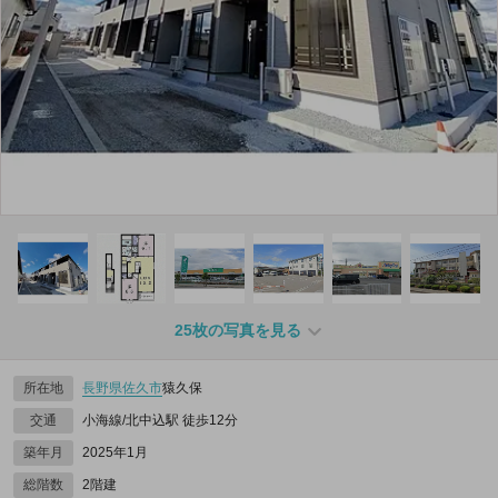
25枚の写真を見る
所在地
長野県
佐久市
猿久保
交通
小海線/北中込駅 徒歩12分
築年月
2025年1月
総階数
2階建