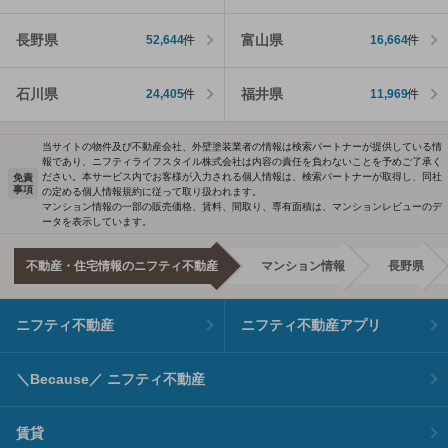
長野県
富山県
52,644
件
16,664
件
石川県
福井県
24,405
件
11,969
件
当サイトの物件及び不動産会社、外壁塗装業者の情報は検索パートナーが提供している情
報であり、ニフティライフスタイル株式会社は内容の責任を負わないことを予めご了承く
ださい。本サービス内でお客様が入力される個人情報は、検索パートナーが取得し、同社
免責
事項
の定める個人情報規約に従って取り扱われます。
マンション情報の一部の販売価格、賃料、間取り、専有面積は、マンションレビューのデ
ータを表示しています。
不動産・住宅情報のニフティ不動産
マンション情報
長野県
ニフティ不動産
ニフティ不動産アプリ
＼Because／ ニフティ不動産
賃貸