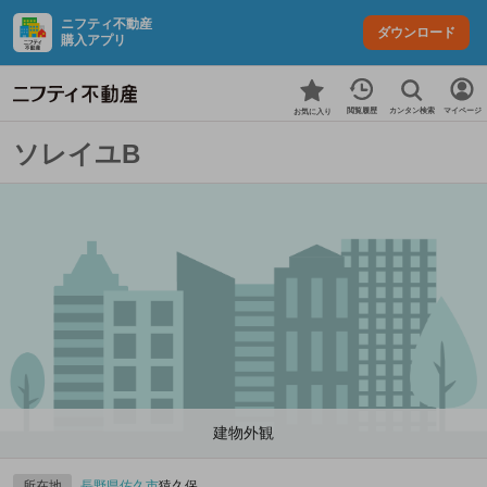
ニフティ不動産
ダウンロード
購入アプリ
カンタン検索
閲覧履歴
マイページ
お気に入り
ソレイユB
建物外観
所在地
長野県
佐久市
猿久保