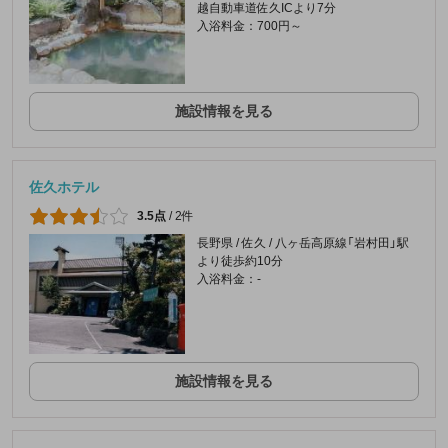
越自動車道佐久ICより7分
入浴料金：700円～
施設情報を見る
佐久ホテル
3.5点
/
2件
長野県 / 佐久 / 八ヶ岳高原線「岩村田」駅
より徒歩約10分
入浴料金：-
施設情報を見る