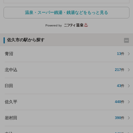
温泉・スーパー銭湯・銭湯などをもっと見る
Powered by
佐久市の駅から探す
青沼
13
件
北中込
217
件
臼田
43
件
佐久平
440
件
岩村田
390
件