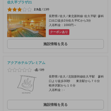
佐久平プラザ21
2.9点
/
13件
長野県 / 佐久 / 東北新幹線･佐久平駅･蓼科
口出口徒歩2分佐久平ICから3分
入浴料金：1000円～
クーポンあり
施設情報を見る
アクアホテルプレミアム
-点
/
0件
長野県 / 佐久 / 北陸新幹線佐久平駅 蓼科
口より徒歩30秒 東京駅から７０分
軽井沢駅から１０分
入浴料金：-
施設情報を見る