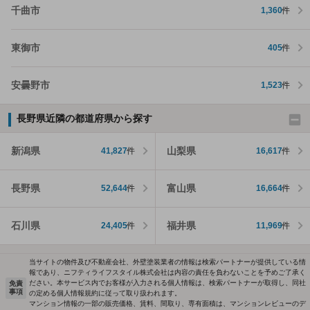
千曲市
1,360
件
東御市
405
件
安曇野市
1,523
件
長野県近隣の都道府県から探す
新潟県
山梨県
41,827
件
16,617
件
長野県
富山県
52,644
件
16,664
件
石川県
福井県
24,405
件
11,969
件
当サイトの物件及び不動産会社、外壁塗装業者の情報は検索パートナーが提供している情
報であり、ニフティライフスタイル株式会社は内容の責任を負わないことを予めご了承く
ださい。本サービス内でお客様が入力される個人情報は、検索パートナーが取得し、同社
免責
事項
の定める個人情報規約に従って取り扱われます。
マンション情報の一部の販売価格、賃料、間取り、専有面積は、マンションレビューのデ