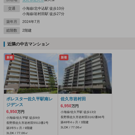
交通
小海線/北中込駅 徒歩10分
小海線/岩村田駅 徒歩27分
築年月
2024年7月
総階数
2階建
近隣の中古マンション
新着
新着
ポレスター佐久平駅南レ
佐久市岩村田
ジデンス
6,950
万円
6,950
万円
小海線/佐久平駅 徒歩13分
長野県佐久市岩村田3162番96号
小海線/佐久平駅 徒歩9分
築48年4ヶ月 / 3階建
長野県佐久市岩村田5513番2号
3LDK / 77.06㎡
築3年5ヶ月 / 9階建
3LDK / 77.06㎡