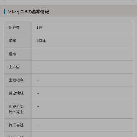
ソレイユBの基本情報
総戸数
1戸
階建
2階建
構造
－
主方位
－
土地権利
－
用途地域
－
新築分譲
－
時の売主
施工会社
－