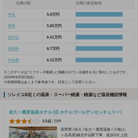
近隣の駅
近隣の家賃相場
中込
5.9万円
滑津
5.85万円
北中込
6.41万円
岩村田
6.7万円
中佐都
6.31万円
※このデータは「ニフティ不動産」に掲載されている物件を元に算出したものです。
(2026年8月9日現在)
※相場情報はあくまで参考値です。目安として活用ください。
ソレイユB近くの温泉・スーパー銭湯・銭湯など温浴施設情報
佐久一萬里温泉ホテル（旧 ホテルゴールデンセンチュリー）
3.5点
/
20件
長野県 / 佐久 / 佐久一萬里温泉 / 小海(八
ヶ岳高原)線北中込駅下車、徒歩5分 上信