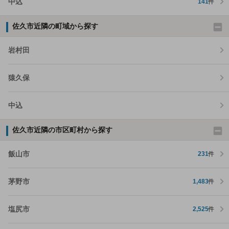
中込
141
件
佐久市近隣の町域から探す
岩村田
猿久保
中込
佐久市近隣の市区町村から探す
飯山市
231
件
茅野市
1,483
件
塩尻市
2,525
件