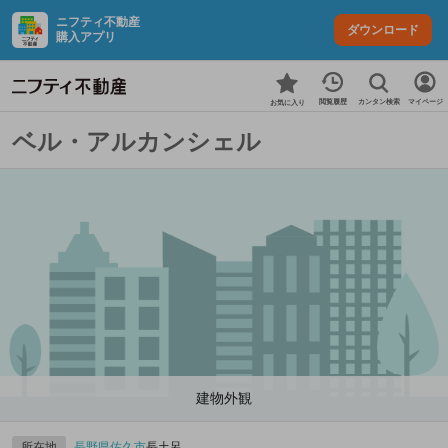
ニフティ不動産
ダウンロード
購入アプリ
カンタン検索
閲覧履歴
マイページ
お気に入り
ベル・アルカンシェル
建物外観
所在地
長野県
佐久市
長土呂