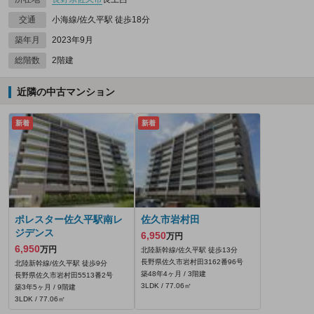
交通
小海線/佐久平駅 徒歩18分
築年月
2023年9月
総階数
2階建
近隣の中古マンション
新着
新着
ポレスター佐久平駅南レ
佐久市岩村田
ジデンス
6,950
万円
6,950
万円
北陸新幹線/佐久平駅 徒歩13分
長野県佐久市岩村田3162番96号
北陸新幹線/佐久平駅 徒歩9分
築48年4ヶ月 / 3階建
長野県佐久市岩村田5513番2号
3LDK / 77.06㎡
築3年5ヶ月 / 9階建
3LDK / 77.06㎡