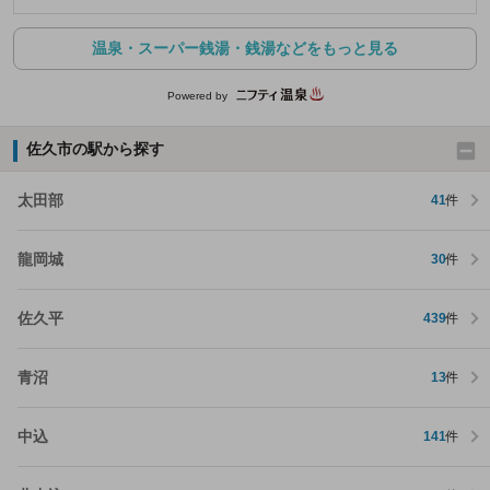
温泉・スーパー銭湯・銭湯などをもっと見る
Powered by
佐久市の駅から探す
太田部
41
件
龍岡城
30
件
佐久平
439
件
青沼
13
件
中込
141
件