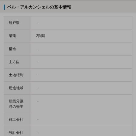
ベル・アルカンシェルの基本情報
総戸数
－
階建
2階建
構造
－
主方位
－
土地権利
－
用途地域
－
新築分譲
－
時の売主
施工会社
－
設計会社
－