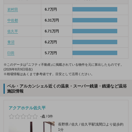
岩村田
6.7万円
中佐都
6.31万円
佐久平
6.71万円
青沼
6.2万円
臼田
5.7万円
※このデータは「ニフティ不動産」に掲載されている物件を元に算出したものです。
(2026年8月9日現在)
※相場情報はあくまで参考値です。目安として活用ください。
ベル・アルカンシェル近くの温泉・スーパー銭湯・銭湯など温浴
施設情報
アクアホテル佐久平
-点
/
0件
長野県 / 佐久 / 佐久平駅浅間口より徒歩約
1分