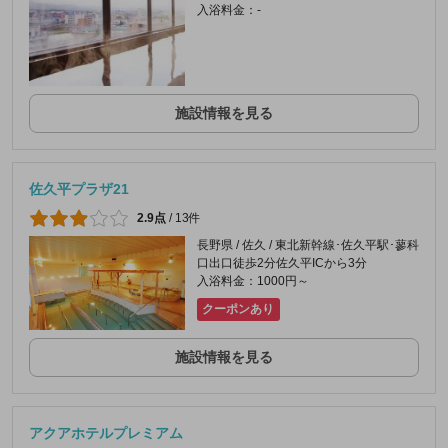
入浴料金：-
施設情報を見る
佐久平プラザ21
2.9点
/
13件
長野県 / 佐久 / 東北新幹線･佐久平駅･蓼科
口出口徒歩2分佐久平ICから3分
入浴料金：1000円～
クーポンあり
施設情報を見る
アクアホテルプレミアム