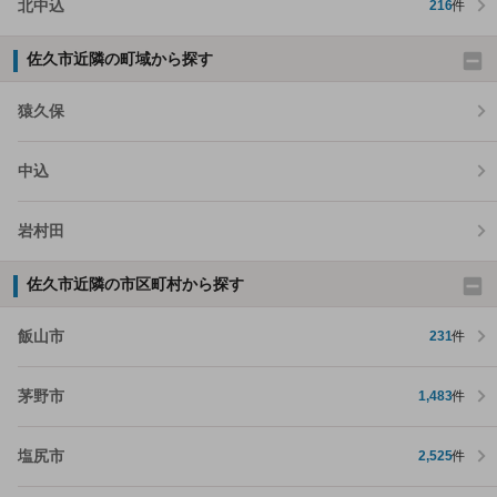
北中込
216
件
佐久市近隣の町域から探す
猿久保
中込
岩村田
佐久市近隣の市区町村から探す
飯山市
231
件
茅野市
1,483
件
塩尻市
2,525
件