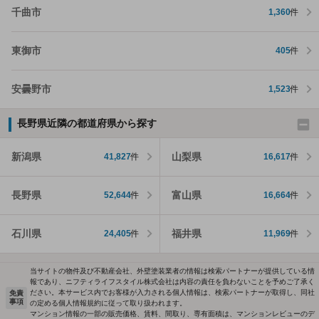
千曲市
1,360
件
東御市
405
件
安曇野市
1,523
件
長野県近隣の都道府県から探す
新潟県
山梨県
41,827
件
16,617
件
長野県
富山県
52,644
件
16,664
件
石川県
福井県
24,405
件
11,969
件
当サイトの物件及び不動産会社、外壁塗装業者の情報は検索パートナーが提供している情
報であり、ニフティライフスタイル株式会社は内容の責任を負わないことを予めご了承く
ださい。本サービス内でお客様が入力される個人情報は、検索パートナーが取得し、同社
免責
事項
の定める個人情報規約に従って取り扱われます。
マンション情報の一部の販売価格、賃料、間取り、専有面積は、マンションレビューのデ