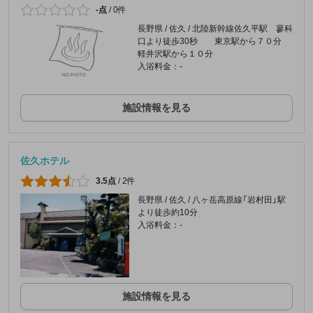
-点
/
0件
長野県 / 佐久 / 北陸新幹線佐久平駅 蓼科
口より徒歩30秒 東京駅から７０分
軽井沢駅から１０分
入浴料金：-
施設情報を見る
佐久ホテル
3.5点
/
2件
長野県 / 佐久 / 八ヶ岳高原線「岩村田」駅
より徒歩約10分
入浴料金：-
施設情報を見る