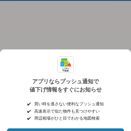
アプリならプッシュ通知で
値下げ情報をすぐにお知らせ
対応機種
個人情報保護ポリシー
利用規約
運営会社
✔️
買い時を逃さない便利なプッシュ通知
ヘルプ・お問い合わせ
採用情報
✔️
高速表示で似た物件も見つけやすい
✔️
周辺相場がひと目でわかる地図検索