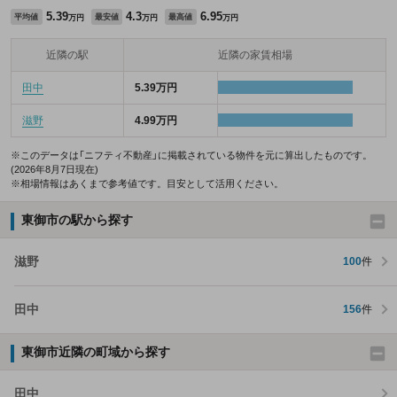
5.39
4.3
6.95
平均値
最安値
最高値
万円
万円
万円
近隣の駅
近隣の家賃相場
田中
5.39万円
滋野
4.99万円
※このデータは「ニフティ不動産」に掲載されている物件を元に算出したものです。
(2026年8月7日現在)
※相場情報はあくまで参考値です。目安として活用ください。
東御市の駅から探す
滋野
100
件
田中
156
件
東御市近隣の町域から探す
田中