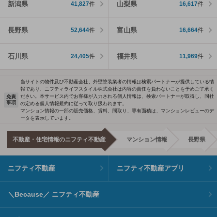
新潟県
山梨県
41,827
件
16,617
件
長野県
富山県
52,644
件
16,664
件
石川県
福井県
24,405
件
11,969
件
当サイトの物件及び不動産会社、外壁塗装業者の情報は検索パートナーが提供している情
報であり、ニフティライフスタイル株式会社は内容の責任を負わないことを予めご了承く
ださい。本サービス内でお客様が入力される個人情報は、検索パートナーが取得し、同社
免責
事項
の定める個人情報規約に従って取り扱われます。
マンション情報の一部の販売価格、賃料、間取り、専有面積は、マンションレビューのデ
ータを表示しています。
不動産・住宅情報のニフティ不動産
マンション情報
長野県
ニフティ不動産
ニフティ不動産アプリ
＼Because／ ニフティ不動産