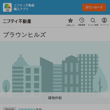
ニフティ不動産
ダウンロード
購入アプリ
カンタン検索
閲覧履歴
マイページ
お気に入り
ブラウンヒルズ
建物外観
所在地
長野県
東御市
常田