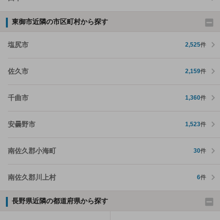
東御市近隣の市区町村から探す
塩尻市
2,525
件
佐久市
2,159
件
千曲市
1,360
件
安曇野市
1,523
件
南佐久郡小海町
30
件
南佐久郡川上村
6
件
長野県近隣の都道府県から探す