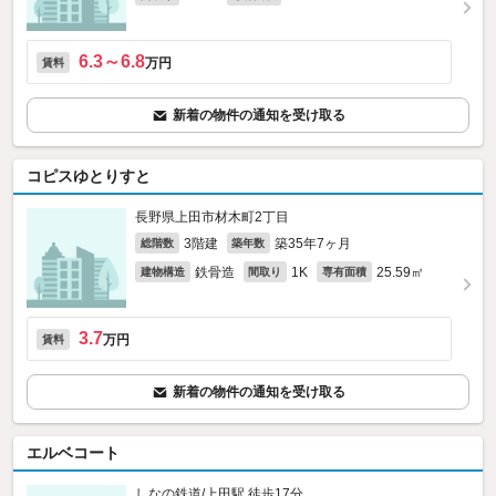
6.3～6.8
万円
賃料
新着の物件の通知を受け取る
コピスゆとりすと
長野県上田市材木町2丁目
3階建
築35年7ヶ月
総階数
築年数
鉄骨造
1K
25.59㎡
建物構造
間取り
専有面積
3.7
万円
賃料
新着の物件の通知を受け取る
エルベコート
しなの鉄道/上田駅 徒歩17分