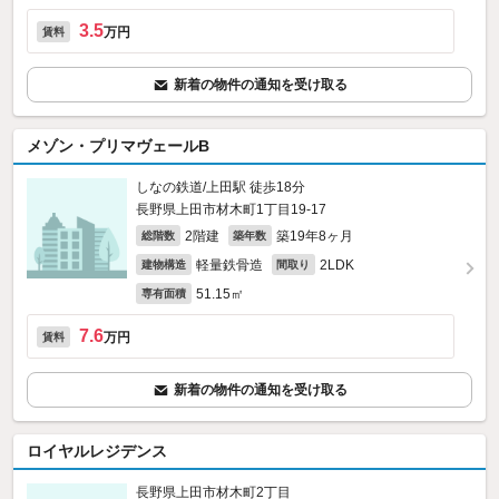
3.5
万円
賃料
新着の物件の通知を受け取る
メゾン・プリマヴェールB
しなの鉄道/上田駅 徒歩18分
長野県上田市材木町1丁目19-17
2階建
築19年8ヶ月
総階数
築年数
軽量鉄骨造
2LDK
建物構造
間取り
51.15㎡
専有面積
7.6
万円
賃料
新着の物件の通知を受け取る
ロイヤルレジデンス
長野県上田市材木町2丁目