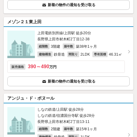
新着の物件の通知を受け取る
メゾン２１東上田
上田電鉄別所線/上田駅 徒歩20分
長野県上田市材木町2丁目12-38
3階建
築38年1ヶ月
総階数
築年数
鉄骨造
2LDK
46.31㎡
建物構造
間取り
専有面積
390～490
万円
販売価格
新着の物件の通知を受け取る
アンジュ・ド・ボヌール
しなの鉄道/上田駅 徒歩28分
しなの鉄道/信濃国分寺駅 徒歩28分
長野県上田市材木町2丁目13-11
2階建
築15年1ヶ月
総階数
築年数
建物構造
間取り