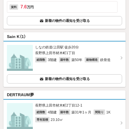
7.6
万円
賃料
新着の物件の通知を受け取る
Sain K（1）
しなの鉄道/上田駅 徒歩20分
長野県上田市材木町1丁目
3階建
築50年
鉄骨造
総階数
築年数
建物構造
新着の物件の通知を受け取る
DERTRAUM夢
長野県上田市材木町2丁目12-1
4階建
築31年1ヶ月
1K
総階数
築年数
間取り
23.10㎡
専有面積