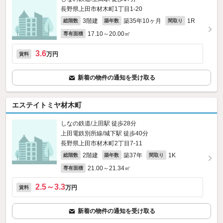
長野県上田市材木町1丁目1-20
3階建
築35年10ヶ月
1R
総階数
築年数
間取り
17.10～20.00㎡
専有面積
3.6
万円
賃料
新着の物件の通知を受け取る
エステイトミヤ材木町
しなの鉄道/上田駅 徒歩28分
上田電鉄別所線/城下駅 徒歩40分
長野県上田市材木町2丁目7-11
2階建
築37年
1K
総階数
築年数
間取り
21.00～21.34㎡
専有面積
2.5～3.3
万円
賃料
新着の物件の通知を受け取る