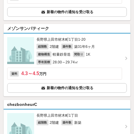
新着の物件の通知を受け取る
メゾンサンパティーク
長野県上田市材木町1丁目1-20
2階建
築31年6ヶ月
総階数
築年数
軽量鉄骨造
1K
建物構造
間取り
28.00～29.74㎡
専有面積
4.3～4.5
万円
賃料
新着の物件の通知を受け取る
chezbonheurC
長野県上田市材木町1丁目
2階建
新築
総階数
築年数