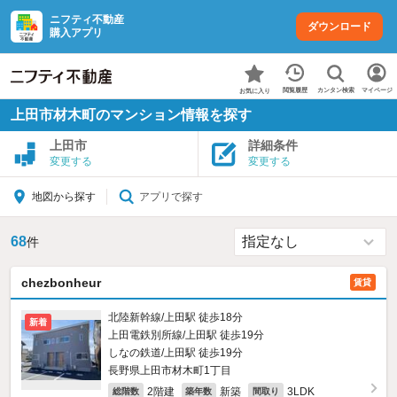
ニフティ不動産
ダウンロード
購入アプリ
カンタン検索
閲覧履歴
マイページ
お気に入り
上田市材木町のマンション情報を探す
上田市
詳細条件
変更する
変更する
アプリで探す
地図から探す
68
件
chezbonheur
賃貸
北陸新幹線/上田駅 徒歩18分
新着
上田電鉄別所線/上田駅 徒歩19分
しなの鉄道/上田駅 徒歩19分
長野県上田市材木町1丁目
2階建
新築
3LDK
総階数
築年数
間取り