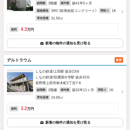
3階建
築41年5ヶ月
総階数
築年数
SRC（鉄骨鉄筋コンクリート）
1K
建物構造
間取り
31.50㎡
専有面積
4.3
万円
賃料
新着の物件の通知を受け取る
デルトラウム
賃貸
しなの鉄道/上田駅 徒歩23分
しなの鉄道/信濃国分寺駅 徒歩32分
長野県上田市材木町2丁目7-6
2階建
築32年11ヶ月
1K
総階数
築年数
間取り
24.00㎡
専有面積
3.2
万円
賃料
新着の物件の通知を受け取る