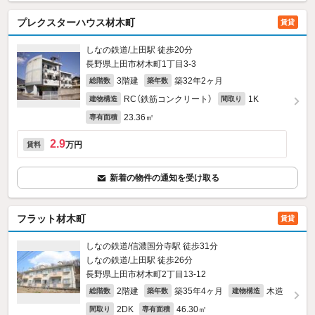
プレクスターハウス材木町
賃貸
しなの鉄道/上田駅 徒歩20分
長野県上田市材木町1丁目3-3
3階建
築32年2ヶ月
総階数
築年数
RC（鉄筋コンクリート）
1K
建物構造
間取り
23.36㎡
専有面積
2.9
万円
賃料
新着の物件の通知を受け取る
フラット材木町
賃貸
しなの鉄道/信濃国分寺駅 徒歩31分
しなの鉄道/上田駅 徒歩26分
長野県上田市材木町2丁目13-12
2階建
築35年4ヶ月
木造
総階数
築年数
建物構造
2DK
46.30㎡
間取り
専有面積