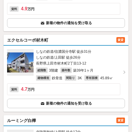
4.9
万円
賃料
新着の物件の通知を受け取る
エクセルコーポ材木町
賃貸
しなの鉄道/信濃国分寺駅 徒歩31分
しなの鉄道/上田駅 徒歩26分
長野県上田市材木町2丁目13-12
3階建
築39年1ヶ月
総階数
築年数
鉄骨造
3K
45.89㎡
建物構造
間取り
専有面積
4.7
万円
賃料
新着の物件の通知を受け取る
ルーミング白樺
賃貸