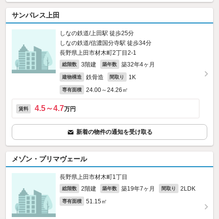
サンパレス上田
しなの鉄道/上田駅 徒歩25分
しなの鉄道/信濃国分寺駅 徒歩34分
長野県上田市材木町2丁目2-1
3階建
築32年4ヶ月
総階数
築年数
鉄骨造
1K
建物構造
間取り
24.00～24.26㎡
専有面積
4.5～4.7
万円
賃料
新着の物件の通知を受け取る
メゾン・プリマヴェール
長野県上田市材木町1丁目
2階建
築19年7ヶ月
2LDK
総階数
築年数
間取り
51.15㎡
専有面積