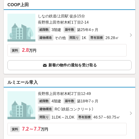
COOP上田
しなの鉄道/上田駅 徒歩15分
長野県上田市材木町1丁目2-14
3階建
築25年4ヶ月
総階数
築年数
その他
1K
26.28㎡
建物構造
間取り
専有面積
2.8
万円
賃料
新着の物件の通知を受け取る
ルミエール常入
長野県上田市材木町2丁目12-49
4階建
築18年7ヶ月
総階数
築年数
RC（鉄筋コンクリート）
建物構造
1LDK～2LDK
46.57～60.75㎡
間取り
専有面積
7.2～7.7
万円
賃料