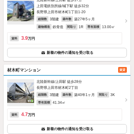
北陸新幹線/上田駅 徒歩17分
上田電鉄別所線/城下駅 徒歩32分
長野県上田市材木町1丁目1-20
3階建
築27年5ヶ月
総階数
築年数
鉄骨造
1R
13.00㎡
建物構造
間取り
専有面積
3.9
万円
賃料
新着の物件の通知を受け取る
材木町マンション
賃貸
北陸新幹線/上田駅 徒歩28分
長野県上田市材木町2丁目
3階建
築40年1ヶ月
3K
総階数
築年数
間取り
41.34㎡
専有面積
4.7
万円
賃料
新着の物件の通知を受け取る