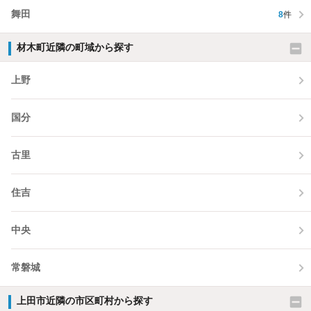
舞田
8
件
材木町近隣の町域から探す
上野
国分
古里
住吉
中央
常磐城
上田市近隣の市区町村から探す