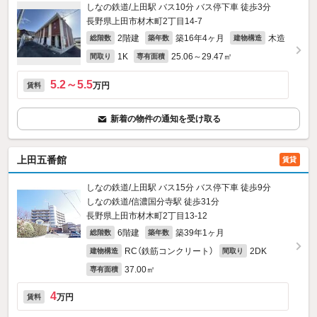
しなの鉄道/上田駅 バス10分 バス停下車 徒歩3分
長野県上田市材木町2丁目14-7
2階建
築16年4ヶ月
木造
総階数
築年数
建物構造
1K
25.06～29.47㎡
間取り
専有面積
5.2～5.5
万円
賃料
新着の物件の通知を受け取る
上田五番館
賃貸
しなの鉄道/上田駅 バス15分 バス停下車 徒歩9分
しなの鉄道/信濃国分寺駅 徒歩31分
長野県上田市材木町2丁目13-12
6階建
築39年1ヶ月
総階数
築年数
RC（鉄筋コンクリート）
2DK
建物構造
間取り
37.00㎡
専有面積
4
万円
賃料