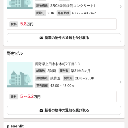
SRC（鉄骨鉄筋コンクリート）
建物構造
2DK
43.72～43.74㎡
間取り
専有面積
5.8
万円
賃料
新着の物件の通知を受け取る
野村ビル
長野県上田市材木町2丁目3-3
3階建
築31年3ヶ月
総階数
築年数
鉄骨造
2DK～2LDK
建物構造
間取り
42.00～43.00㎡
専有面積
5～5.2
万円
賃料
新着の物件の通知を受け取る
pissenlit