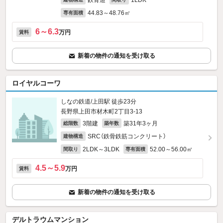
鉄骨造
1LDK
44.83～48.76㎡
専有面積
6～6.3
万円
賃料
新着の物件の通知を受け取る
ロイヤルコーワ
しなの鉄道/上田駅 徒歩23分
長野県上田市材木町2丁目3-13
3階建
築31年3ヶ月
総階数
築年数
SRC（鉄骨鉄筋コンクリート）
建物構造
2LDK～3LDK
52.00～56.00㎡
間取り
専有面積
4.5～5.9
万円
賃料
新着の物件の通知を受け取る
デルトラウムマンション