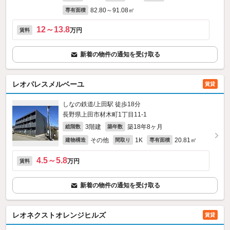
82.80～91.08㎡
専有面積
12～13.8
万円
賃料
新着の物件の通知を受け取る
レオパレスメルベーユ
賃貸
しなの鉄道/上田駅 徒歩18分
長野県上田市材木町1丁目11-1
3階建
築18年8ヶ月
総階数
築年数
その他
1K
20.81㎡
建物構造
間取り
専有面積
4.5～5.8
万円
賃料
新着の物件の通知を受け取る
レオネクストオレンジヒルズ
賃貸