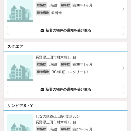
3階建
築38年1ヶ月
総階数
築年数
鉄骨造
建物構造
新着の物件の通知を受け取る
スクエア
長野県上田市材木町1丁目
3階建
築38年1ヶ月
総階数
築年数
RC（鉄筋コンクリート）
建物構造
新着の物件の通知を受け取る
リンピアS・Y
しなの鉄道/上田駅 徒歩30分
長野県上田市材木町1丁目
3階建
築27年3ヶ月
総階数
築年数