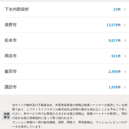
下水内郡栄村
23
件
長野市
13,579
件
松本市
9,837
件
岡谷市
921
件
飯田市
2,495
件
諏訪市
1,939
件
当サイトの物件及び不動産会社、外壁塗装業者の情報は検索パートナーが提供している情
報であり、ニフティライフスタイル株式会社は内容の責任を負わないことを予めご了承く
ださい。本サービス内でお客様が入力される個人情報は、検索パートナーが取得し、同社
免責
事項
の定める個人情報規約に従って取り扱われます。
マンション情報の一部の販売価格、賃料、間取り、専有面積は、マンションレビューのデ
ータを表示しています。