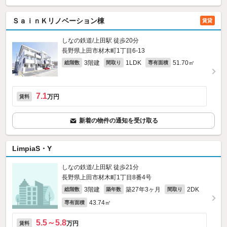
ＳａｉｎＫリノベーション棟
賃貸
しなの鉄道/上田駅 徒歩20分
長野県上田市材木町1丁目6-13
3階建
1LDK
51.70㎡
総階数
間取り
専有面積
7.1
万円
賃料
新着の物件の通知を受け取る
LimpiaS・Y
しなの鉄道/上田駅 徒歩21分
長野県上田市材木町1丁目8番4号
3階建
築27年3ヶ月
2DK
総階数
築年数
間取り
43.74㎡
専有面積
5.5～5.8
万円
賃料