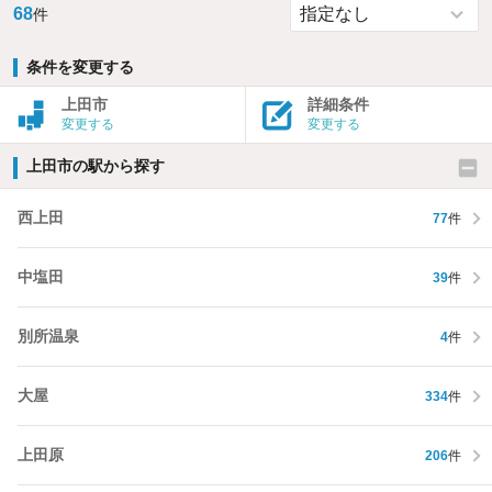
68
件
条件を変更する
上田市
詳細条件
変更する
変更する
上田市の駅から探す
西上田
77
件
中塩田
39
件
別所温泉
4
件
大屋
334
件
上田原
206
件