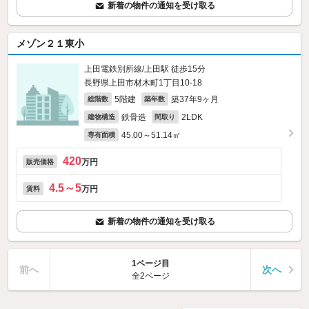
新着の物件の通知を受け取る
メゾン２１東小
上田電鉄別所線/上田駅 徒歩15分
長野県上田市材木町1丁目10-18
5階建
築37年9ヶ月
総階数
築年数
鉄骨造
2LDK
建物構造
間取り
45.00～51.14㎡
専有面積
420
万円
販売価格
4.5～5
万円
賃料
新着の物件の通知を受け取る
1ページ目
前へ
次へ
全2ページ