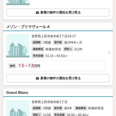
新着の物件の通知を受け取る
メゾン・プリマヴェール A
長野県上田市材木町1丁目19-17
2階建
築19年8ヶ月
総階数
築年数
軽量鉄骨造
2LDK
建物構造
間取り
51.15～63.63㎡
専有面積
7.5～7.8
万円
賃料
新着の物件の通知を受け取る
Grand Blanc
長野県上田市材木町1丁目
2階建
築4年
軽量鉄骨造
総階数
築年数
建物構造
1LDK
34.00～40.40㎡
間取り
専有面積