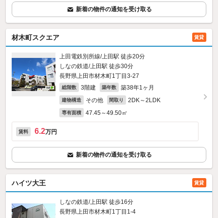
新着の物件の通知を受け取る
材木町スクエア
賃貸
上田電鉄別所線/上田駅 徒歩20分
しなの鉄道/上田駅 徒歩30分
長野県上田市材木町1丁目3-27
3階建
築38年1ヶ月
総階数
築年数
その他
2DK～2LDK
建物構造
間取り
47.45～49.50㎡
専有面積
6.2
万円
賃料
新着の物件の通知を受け取る
ハイツ大王
賃貸
しなの鉄道/上田駅 徒歩16分
長野県上田市材木町1丁目1-4