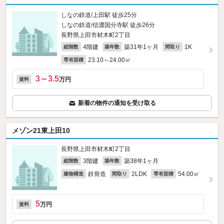
しなの鉄道/上田駅 徒歩25分
しなの鉄道/信濃国分寺駅 徒歩26分
長野県上田市材木町2丁目
4階建
築31年1ヶ月
1K
総階数
築年数
間取り
23.10～24.00㎡
専有面積
3～3.5
万円
賃料
新着の物件の通知を受け取る
メゾン21東上田10
長野県上田市材木町2丁目
3階建
築38年1ヶ月
総階数
築年数
鉄骨造
2LDK
54.00㎡
建物構造
間取り
専有面積
5
万円
賃料