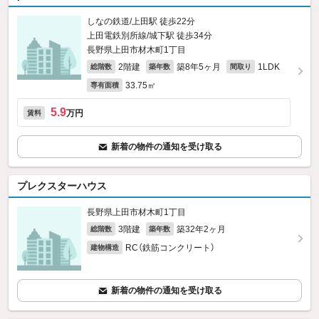
しなの鉄道/上田駅 徒歩22分
上田電鉄別所線/城下駅 徒歩34分
長野県上田市材木町1丁目
2階建
築8年5ヶ月
1LDK
総階数
築年数
間取り
33.75㎡
専有面積
5.9
万円
賃料
新着の物件の通知を受け取る
プレクスターハウス
長野県上田市材木町1丁目
3階建
築32年2ヶ月
総階数
築年数
RC（鉄筋コンクリート）
建物構造
新着の物件の通知を受け取る