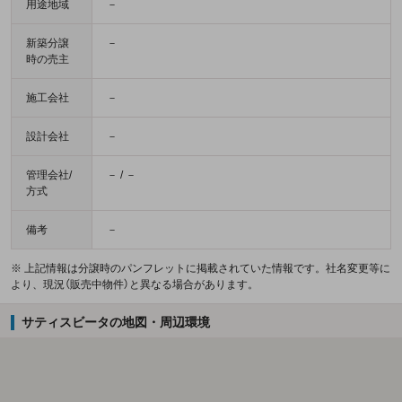
用途地域
－
新築分譲
－
時の売主
施工会社
－
設計会社
－
管理会社/
－ / －
方式
備考
－
※ 上記情報は分譲時のパンフレットに掲載されていた情報です。社名変更等に
より、現況（販売中物件）と異なる場合があります。
サティスビータの地図・周辺環境