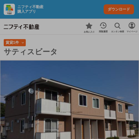
ニフティ不動産
ダウンロード
購入アプリ
カンタン検索
閲覧履歴
マイページ
お気に入り
賃貸1件
サティスビータ