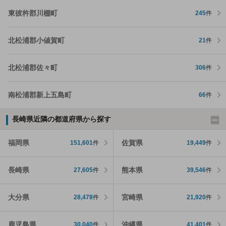
東彼杵郡川棚町
245
件
北松浦郡小値賀町
21
件
北松浦郡佐々町
306
件
南松浦郡新上五島町
66
件
長崎県近隣の都道府県から探す
福岡県
佐賀県
151,601
件
19,449
件
長崎県
熊本県
27,605
件
39,546
件
大分県
宮崎県
28,478
件
21,920
件
鹿児島県
沖縄県
30,040
件
41,401
件