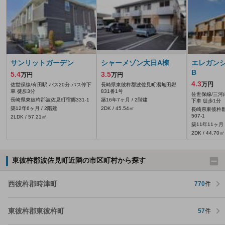
サンリットガーデン
シャーメゾン大日A棟
エレガン
B
5.4
3.5
万円
万円
4.3
万円
佐世保線/有田駅 バス20分 バス停下
長崎県東彼杵郡波佐見町湯無田郷
車 徒歩3分
831番1号
佐世保線/三河
長崎県東彼杵郡波佐見町宿郷331‐1
築16年7ヶ月 / 2階建
下車 徒歩1分
築12年6ヶ月 / 2階建
2DK / 45.54㎡
長崎県東彼杵
507‐1
2LDK / 57.21㎡
築11年11ヶ月 
2DK / 44.70㎡
東彼杵郡波佐見町近隣の市区町村から探す
西彼杵郡時津町
770
件
東彼杵郡東彼杵町
57
件