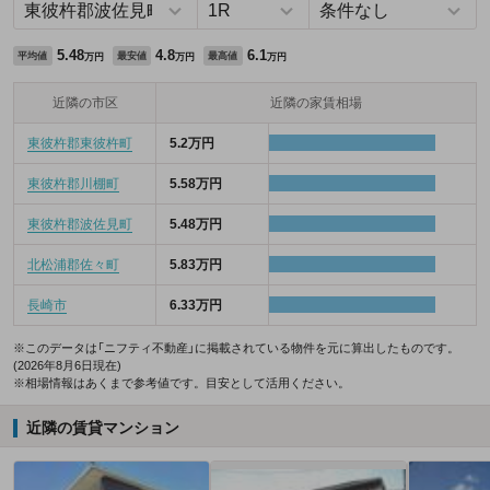
5.48
4.8
6.1
平均値
最安値
最高値
万円
万円
万円
近隣の市区
近隣の家賃相場
東彼杵郡東彼杵町
5.2万円
東彼杵郡川棚町
5.58万円
東彼杵郡波佐見町
5.48万円
北松浦郡佐々町
5.83万円
長崎市
6.33万円
※このデータは「ニフティ不動産」に掲載されている物件を元に算出したものです。
(2026年8月6日現在)
※相場情報はあくまで参考値です。目安として活用ください。
近隣の賃貸マンション