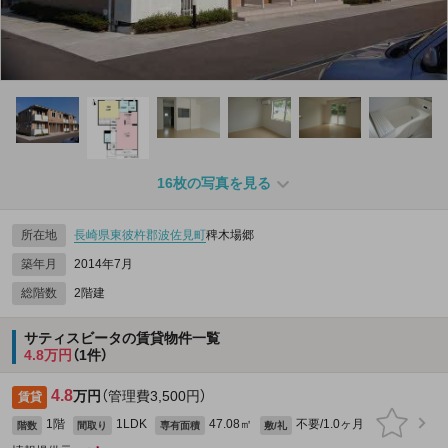
16枚の写真を見る
所在地
長崎県
東彼杵郡波佐見町
稗木場郷
築年月
2014年7月
総階数
2階建
サティスビータの賃貸物件一覧
4.8万円
（1件）
4.8
万円
（管理費3,500円）
賃貸
1階
1LDK
47.08㎡
不要/1.0ヶ月
階数
間取り
専有面積
敷/礼