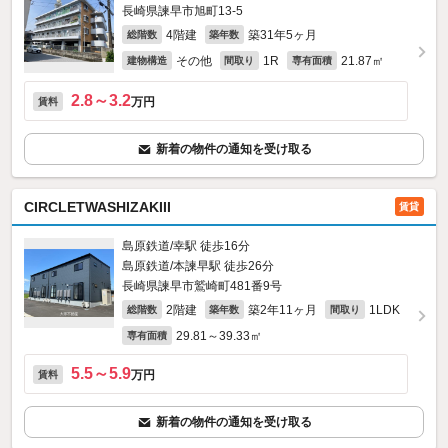
長崎県諫早市旭町13-5
4階建
築31年5ヶ月
総階数
築年数
その他
1R
21.87㎡
建物構造
間取り
専有面積
2.8～3.2
万円
賃料
新着の物件の通知を受け取る
CIRCLETWASHIZAKIII
賃貸
島原鉄道/幸駅 徒歩16分
島原鉄道/本諫早駅 徒歩26分
長崎県諫早市鷲崎町481番9号
2階建
築2年11ヶ月
1LDK
総階数
築年数
間取り
29.81～39.33㎡
専有面積
5.5～5.9
万円
賃料
新着の物件の通知を受け取る