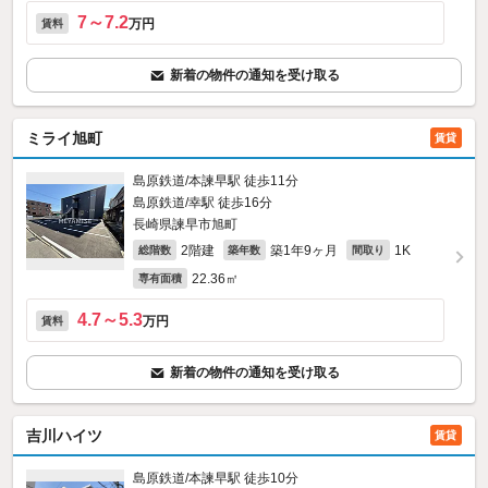
7～7.2
万円
賃料
新着の物件の通知を受け取る
ミライ旭町
賃貸
島原鉄道/本諫早駅 徒歩11分
島原鉄道/幸駅 徒歩16分
長崎県諫早市旭町
2階建
築1年9ヶ月
1K
総階数
築年数
間取り
22.36㎡
専有面積
4.7～5.3
万円
賃料
新着の物件の通知を受け取る
吉川ハイツ
賃貸
島原鉄道/本諫早駅 徒歩10分