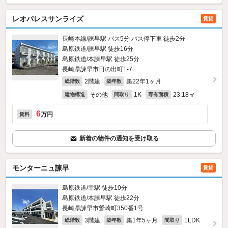
レオパレスサンライズ
賃貸
長崎本線/諫早駅 バス5分 バス停下車 徒歩2分
島原鉄道/諫早駅 徒歩16分
島原鉄道/本諫早駅 徒歩25分
長崎県諫早市日の出町1-7
2階建
築22年1ヶ月
総階数
築年数
その他
1K
23.18㎡
建物構造
間取り
専有面積
6
万円
賃料
新着の物件の通知を受け取る
モンターニュ諫早
賃貸
島原鉄道/幸駅 徒歩10分
島原鉄道/本諫早駅 徒歩22分
長崎県諫早市鷲崎町350番1号
3階建
築1年5ヶ月
1LDK
総階数
築年数
間取り