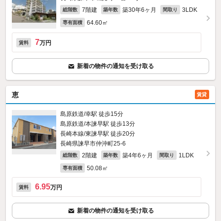
7階建
築30年6ヶ月
3LDK
総階数
築年数
間取り
64.60㎡
専有面積
7
万円
賃料
新着の物件の通知を受け取る
恵
賃貸
島原鉄道/幸駅 徒歩15分
島原鉄道/本諫早駅 徒歩13分
長崎本線/東諫早駅 徒歩20分
長崎県諫早市仲沖町25-6
2階建
築4年6ヶ月
1LDK
総階数
築年数
間取り
50.08㎡
専有面積
6.95
万円
賃料
新着の物件の通知を受け取る