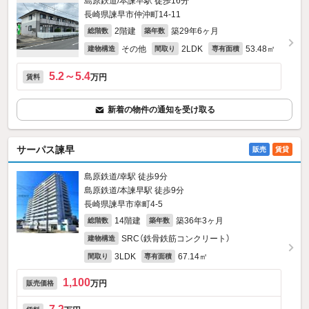
島原鉄道/本諫早駅 徒歩16分
長崎県諫早市仲沖町14-11
2階建
築29年6ヶ月
総階数
築年数
その他
2LDK
53.48㎡
建物構造
間取り
専有面積
5.2～5.4
万円
賃料
新着の物件の通知を受け取る
サーパス諫早
販売
賃貸
島原鉄道/幸駅 徒歩9分
島原鉄道/本諫早駅 徒歩9分
長崎県諫早市幸町4-5
14階建
築36年3ヶ月
総階数
築年数
SRC（鉄骨鉄筋コンクリート）
建物構造
3LDK
67.14㎡
間取り
専有面積
1,100
万円
販売価格