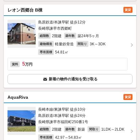
レオン西郷台 B棟
賃貸
島原鉄道/本諫早駅 徒歩12分
長崎県諫早市西郷町
2階建
築24年5ヶ月
総階数
築年数
軽量鉄骨造
3K～3DK
建物構造
間取り
54.81㎡
専有面積
5
万円
賃料
新着の物件の通知を受け取る
AquaRiva
賃貸
長崎本線/東諫早駅 徒歩10分
島原鉄道/本諫早駅 徒歩24分
長崎県諫早市福田町250番1号
2階建
新築
1LDK～2LDK
総階数
築年数
間取り
42.97～54.83㎡
専有面積