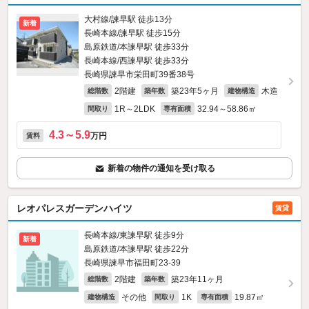
大村線/諫早駅 徒歩13分
新着
長崎本線/諫早駅 徒歩15分
島原鉄道/本諫早駅 徒歩33分
長崎本線/西諫早駅 徒歩33分
長崎県諫早市栄田町39番38号
2階建
築23年5ヶ月
木造
総階数
築年数
建物構造
1R～2LDK
32.94～58.86㎡
間取り
専有面積
4.3～5.9
万円
賃料
新着の物件の通知を受け取る
レオパレスガーデンハイツ
賃貸
長崎本線/東諫早駅 徒歩9分
新着
島原鉄道/本諫早駅 徒歩22分
長崎県諫早市福田町23-39
2階建
築23年11ヶ月
総階数
築年数
その他
1K
19.87㎡
建物構造
間取り
専有面積