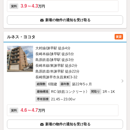
3.9～4.3
万円
賃料
新着の物件の通知を受け取る
ルネス・ヨコタ
賃貸
大村線/諫早駅 徒歩4分
長崎本線/諫早駅 徒歩5分
島原鉄道/諫早駅 徒歩3分
長崎本線/東諫早駅 徒歩2分
島原鉄道/本諫早駅 徒歩22分
長崎県諫早市永昌東町3-32
6階建
築22年5ヶ月
総階数
築年数
RC（鉄筋コンクリート）
1R～1K
建物構造
間取り
21.45～23.00㎡
専有面積
4.6～4.7
万円
賃料
新着の物件の通知を受け取る