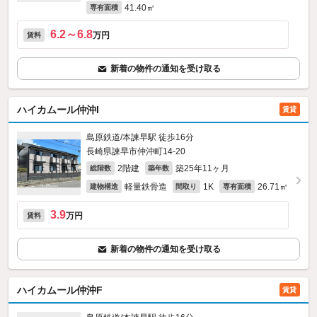
41.40㎡
専有面積
6.2～6.8
万円
賃料
新着の物件の通知を受け取る
ハイカムール仲沖I
賃貸
島原鉄道/本諫早駅 徒歩16分
長崎県諫早市仲沖町14-20
2階建
築25年11ヶ月
総階数
築年数
軽量鉄骨造
1K
26.71㎡
建物構造
間取り
専有面積
3.9
万円
賃料
新着の物件の通知を受け取る
ハイカムール仲沖F
賃貸