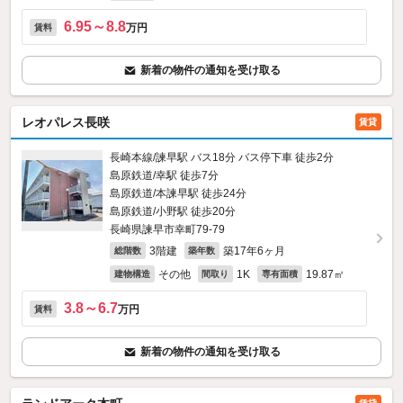
6.95～8.8
万円
賃料
新着の物件の通知を受け取る
レオパレス長咲
賃貸
長崎本線/諫早駅 バス18分 バス停下車 徒歩2分
島原鉄道/幸駅 徒歩7分
島原鉄道/本諫早駅 徒歩24分
島原鉄道/小野駅 徒歩20分
長崎県諫早市幸町79-79
3階建
築17年6ヶ月
総階数
築年数
その他
1K
19.87㎡
建物構造
間取り
専有面積
3.8～6.7
万円
賃料
新着の物件の通知を受け取る