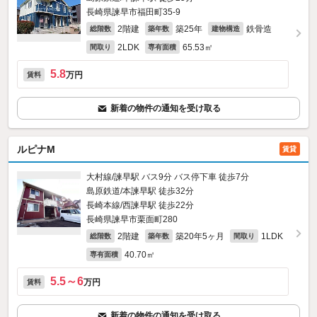
長崎県諫早市福田町35-9
2階建
築25年
鉄骨造
総階数
築年数
建物構造
2LDK
65.53㎡
間取り
専有面積
5.8
万円
賃料
新着の物件の通知を受け取る
ルピナM
賃貸
大村線/諫早駅 バス9分 バス停下車 徒歩7分
島原鉄道/本諫早駅 徒歩32分
長崎本線/西諫早駅 徒歩22分
長崎県諫早市栗面町280
2階建
築20年5ヶ月
1LDK
総階数
築年数
間取り
40.70㎡
専有面積
5.5～6
万円
賃料
新着の物件の通知を受け取る