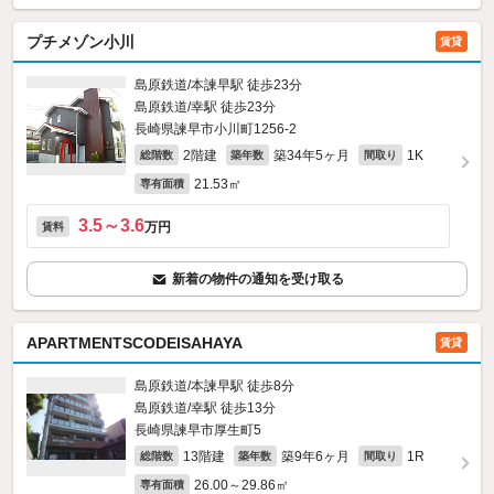
プチメゾン小川
賃貸
島原鉄道/本諫早駅 徒歩23分
島原鉄道/幸駅 徒歩23分
長崎県諫早市小川町1256‐2
2階建
築34年5ヶ月
1K
総階数
築年数
間取り
21.53㎡
専有面積
3.5～3.6
万円
賃料
新着の物件の通知を受け取る
APARTMENTSCODEISAHAYA
賃貸
島原鉄道/本諫早駅 徒歩8分
島原鉄道/幸駅 徒歩13分
長崎県諫早市厚生町5
13階建
築9年6ヶ月
1R
総階数
築年数
間取り
26.00～29.86㎡
専有面積