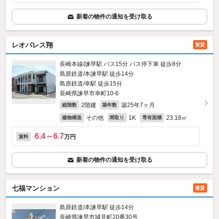
新着の物件の通知を受け取る
レオパレス翔
賃貸
長崎本線/諫早駅 バス15分 バス停下車 徒歩8分
島原鉄道/本諫早駅 徒歩14分
島原鉄道/幸駅 徒歩15分
長崎県諫早市幸町10-6
2階建
築25年7ヶ月
総階数
築年数
その他
1K
23.18㎡
建物構造
間取り
専有面積
6.4～6.7
万円
賃料
新着の物件の通知を受け取る
七福マンション
賃貸
島原鉄道/本諫早駅 徒歩14分
長崎県諫早市城見町20番30号