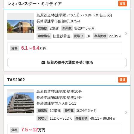
レオパレスグー・ミキティア
賃貸
島原鉄道/本諫早駅 バス5分 バス停下車 徒歩5分
長崎県諫早市船越町1075‐4
2階建
築20年5ヶ月
総階数
築年数
軽量鉄骨造
1K
22.35㎡
建物構造
間取り
専有面積
6.1～6.4
万円
賃料
新着の物件の通知を受け取る
TAS2002
賃貸
島原鉄道/本諫早駅 徒歩10分
長崎本線/東諫早駅 徒歩17分
長崎県諫早市八天町1-11
12階建
築24年6ヶ月
総階数
築年数
1LDK～3LDK
49.11～86.84㎡
間取り
専有面積
7.5～12
万円
賃料