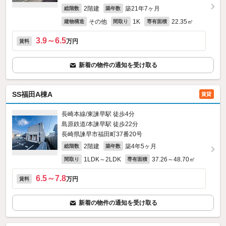
2階建
築21年7ヶ月
総階数
築年数
その他
1K
22.35㎡
建物構造
間取り
専有面積
3.9～6.5
万円
賃料
新着の物件の通知を受け取る
SS福田A棟A
賃貸
長崎本線/東諫早駅 徒歩4分
島原鉄道/本諫早駅 徒歩22分
長崎県諫早市福田町37番20号
2階建
築4年5ヶ月
総階数
築年数
1LDK～2LDK
37.26～48.70㎡
間取り
専有面積
6.5～7.8
万円
賃料
新着の物件の通知を受け取る