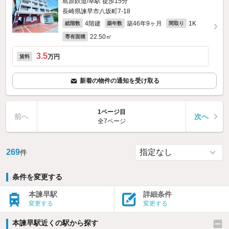
島原鉄道/幸駅 徒歩15分
長崎県諫早市八坂町7-18
4階建
築46年9ヶ月
1K
総階数
築年数
間取り
22.50㎡
専有面積
3.5
万円
賃料
新着の物件の通知を受け取る
1ページ目
前へ
次へ
全7ページ
269
件
条件を変更する
本諫早駅
詳細条件
変更する
変更する
本諫早駅近くの駅から探す