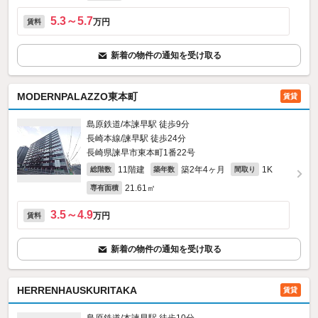
5.3～5.7
万円
賃料
新着の物件の通知を受け取る
MODERNPALAZZO東本町
賃貸
島原鉄道/本諫早駅 徒歩9分
長崎本線/諫早駅 徒歩24分
長崎県諫早市東本町1番22号
11階建
築2年4ヶ月
1K
総階数
築年数
間取り
21.61㎡
専有面積
3.5～4.9
万円
賃料
新着の物件の通知を受け取る
HERRENHAUSKURITAKA
賃貸