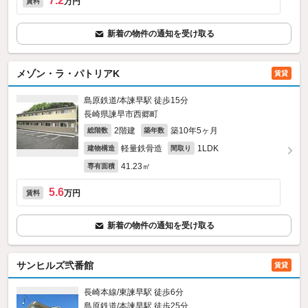
7.2
万円
賃料
新着の物件の通知を受け取る
メゾン・ラ・パトリアK
賃貸
島原鉄道/本諫早駅 徒歩15分
長崎県諫早市西郷町
2階建
築10年5ヶ月
総階数
築年数
軽量鉄骨造
1LDK
建物構造
間取り
41.23㎡
専有面積
5.6
万円
賃料
新着の物件の通知を受け取る
サンヒルズ弐番館
賃貸
長崎本線/東諫早駅 徒歩6分
島原鉄道/本諫早駅 徒歩25分