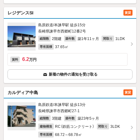
レジデンスSI
賃貸
島原鉄道/本諫早駅 徒歩15分
長崎県諫早市西郷町12番2号
2階建
築1年11ヶ月
1LDK
総階数
築年数
間取り
37.65㎡
専有面積
6.2
万円
賃料
新着の物件の通知を受け取る
カルディア中島
賃貸
島原鉄道/本諫早駅 徒歩13分
長崎県諫早市西郷町27‐1
3階建
築23年5ヶ月
総階数
築年数
RC（鉄筋コンクリート）
3LDK
建物構造
間取り
68.72～68.78㎡
専有面積