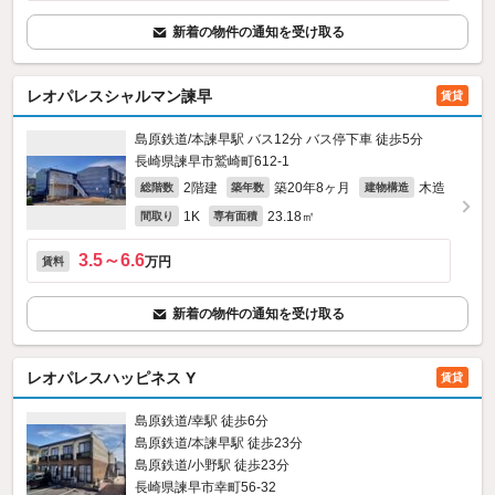
新着の物件の通知を受け取る
レオパレスシャルマン諫早
賃貸
島原鉄道/本諫早駅 バス12分 バス停下車 徒歩5分
長崎県諫早市鷲崎町612‐1
2階建
築20年8ヶ月
木造
総階数
築年数
建物構造
1K
23.18㎡
間取り
専有面積
3.5～6.6
万円
賃料
新着の物件の通知を受け取る
レオパレスハッピネス Y
賃貸
島原鉄道/幸駅 徒歩6分
島原鉄道/本諫早駅 徒歩23分
島原鉄道/小野駅 徒歩23分
長崎県諫早市幸町56-32