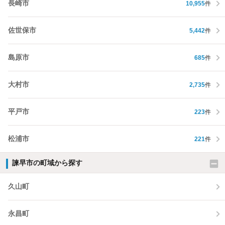
長崎市
10,955
件
佐世保市
5,442
件
島原市
685
件
大村市
2,735
件
平戸市
223
件
松浦市
221
件
諫早市の町域から探す
久山町
永昌町