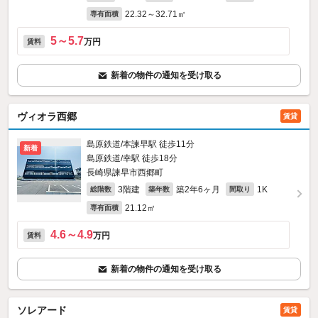
22.32～32.71㎡
専有面積
5～5.7
万円
賃料
新着の物件の通知を受け取る
ヴィオラ西郷
賃貸
島原鉄道/本諫早駅 徒歩11分
新着
島原鉄道/幸駅 徒歩18分
長崎県諫早市西郷町
3階建
築2年6ヶ月
1K
総階数
築年数
間取り
21.12㎡
専有面積
4.6～4.9
万円
賃料
新着の物件の通知を受け取る
ソレアード
賃貸