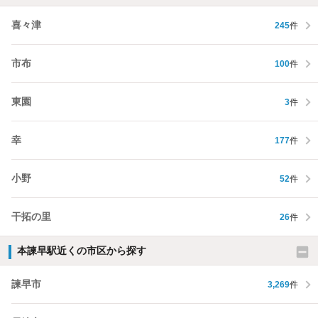
喜々津
245
件
市布
100
件
東園
3
件
幸
177
件
小野
52
件
干拓の里
26
件
本諫早駅近くの市区から探す
諫早市
3,269
件