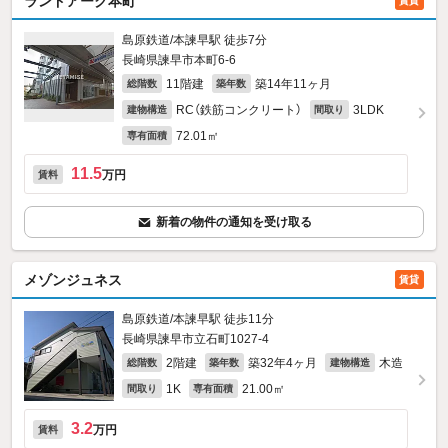
ランドアーク本町
賃貸
島原鉄道/本諫早駅 徒歩7分
長崎県諫早市本町6-6
11階建
築14年11ヶ月
総階数
築年数
RC（鉄筋コンクリート）
3LDK
建物構造
間取り
72.01㎡
専有面積
11.5
万円
賃料
新着の物件の通知を受け取る
メゾンジュネス
賃貸
島原鉄道/本諫早駅 徒歩11分
長崎県諫早市立石町1027‐4
2階建
築32年4ヶ月
木造
総階数
築年数
建物構造
1K
21.00㎡
間取り
専有面積
3.2
万円
賃料