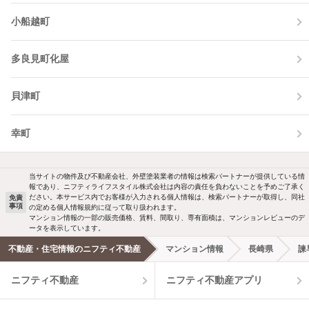
小船越町
多良見町化屋
貝津町
幸町
当サイトの物件及び不動産会社、外壁塗装業者の情報は検索パートナーが提供している情
報であり、ニフティライフスタイル株式会社は内容の責任を負わないことを予めご了承く
ださい。本サービス内でお客様が入力される個人情報は、検索パートナーが取得し、同社
免責
事項
の定める個人情報規約に従って取り扱われます。
マンション情報の一部の販売価格、賃料、間取り、専有面積は、マンションレビューのデ
ータを表示しています。
不動産・住宅情報のニフティ不動産
マンション情報
長崎県
諫
ニフティ不動産
ニフティ不動産アプリ