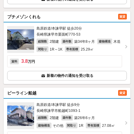
プチメゾンくれも
賃貸
島原鉄道/本諫早駅 徒歩20分
長崎県諫早市栗面町770‐53
2階建
築34年8ヶ月
木造
総階数
築年数
建物構造
1R～1K
25.29㎡
間取り
専有面積
3.8
万円
賃料
新着の物件の通知を受け取る
ビーライン船越
賃貸
島原鉄道/本諫早駅 徒歩9分
長崎県諫早市船越町1093‐1
2階建
築26年6ヶ月
総階数
築年数
その他
1R
27.08㎡
建物構造
間取り
専有面積