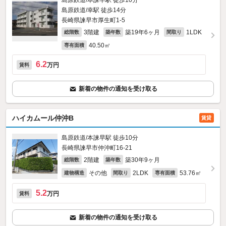
島原鉄道/本諫早駅 徒歩10分
島原鉄道/幸駅 徒歩14分
長崎県諫早市厚生町1-5
3階建
築19年6ヶ月
1LDK
総階数
築年数
間取り
40.50㎡
専有面積
6.2
万円
賃料
新着の物件の通知を受け取る
ハイカムール仲沖B
賃貸
島原鉄道/本諫早駅 徒歩10分
長崎県諫早市仲沖町16-21
2階建
築30年9ヶ月
総階数
築年数
その他
2LDK
53.76㎡
建物構造
間取り
専有面積
5.2
万円
賃料
新着の物件の通知を受け取る