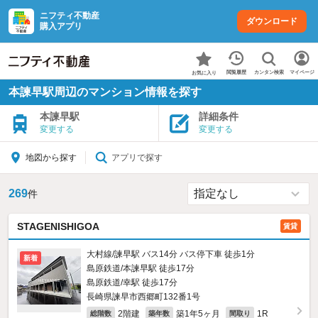
ニフティ不動産
ダウンロード
購入アプリ
カンタン検索
閲覧履歴
マイページ
お気に入り
本諫早駅周辺のマンション情報を探す
本諫早駅
詳細条件
変更する
変更する
アプリで探す
地図から探す
269
件
STAGENISHIGOA
賃貸
大村線/諫早駅 バス14分 バス停下車 徒歩1分
新着
島原鉄道/本諫早駅 徒歩17分
島原鉄道/幸駅 徒歩17分
長崎県諫早市西郷町132番1号
2階建
築1年5ヶ月
1R
総階数
築年数
間取り