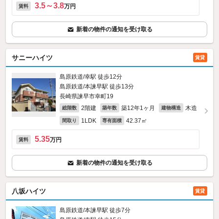
3.5～3.8
万円
賃料
新着の物件の通知を受け取る
サニーハイツ
賃貸
島原鉄道/幸駅 徒歩12分
島原鉄道/本諫早駅 徒歩13分
長崎県諫早市幸町19
2階建
築12年1ヶ月
木造
総階数
築年数
建物構造
1LDK
42.37㎡
間取り
専有面積
5.35
万円
賃料
新着の物件の通知を受け取る
八坂ハイツ
賃貸
島原鉄道/本諫早駅 徒歩7分