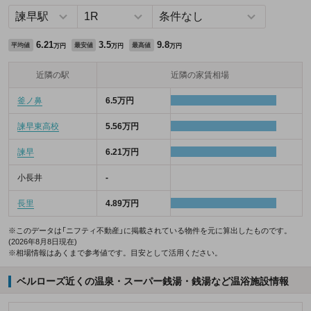
6.21
3.5
9.8
平均値
最安値
最高値
万円
万円
万円
近隣の駅
近隣の家賃相場
釜ノ鼻
6.5万円
諫早東高校
5.56万円
諫早
6.21万円
小長井
-
長里
4.89万円
※このデータは「ニフティ不動産」に掲載されている物件を元に算出したものです。
(2026年8月8日現在)
※相場情報はあくまで参考値です。目安として活用ください。
ベルローズ近くの温泉・スーパー銭湯・銭湯など温浴施設情報