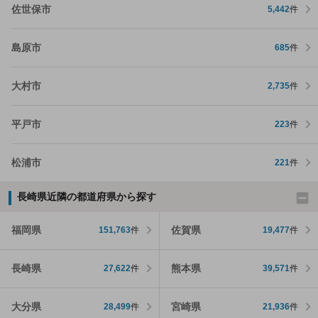
佐世保市
5,442
件
島原市
685
件
大村市
2,735
件
平戸市
223
件
松浦市
221
件
長崎県近隣の都道府県から探す
福岡県
佐賀県
151,763
件
19,477
件
長崎県
熊本県
27,622
件
39,571
件
大分県
宮崎県
28,499
件
21,936
件