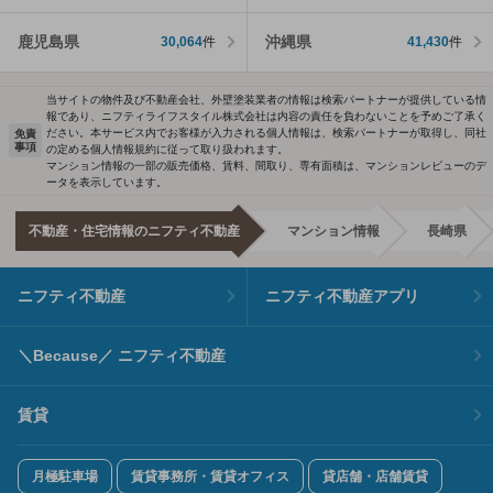
鹿児島県
沖縄県
30,064
件
41,430
件
当サイトの物件及び不動産会社、外壁塗装業者の情報は検索パートナーが提供している情
報であり、ニフティライフスタイル株式会社は内容の責任を負わないことを予めご了承く
ださい。本サービス内でお客様が入力される個人情報は、検索パートナーが取得し、同社
免責
事項
の定める個人情報規約に従って取り扱われます。
マンション情報の一部の販売価格、賃料、間取り、専有面積は、マンションレビューのデ
ータを表示しています。
不動産・住宅情報のニフティ不動産
マンション情報
長崎県
ニフティ不動産
ニフティ不動産アプリ
＼Because／ ニフティ不動産
賃貸
月極駐車場
賃貸事務所・賃貸オフィス
貸店舗・店舗賃貸