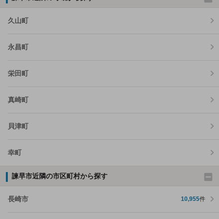
久山町
永昌町
栄田町
真崎町
貝津町
幸町
諫早市近隣の市区町村から探す
長崎市
10,955
件