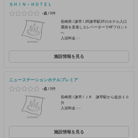
ＳＨＩＮ－ＨＯＴＥＬ
-点
/
0件
長崎県 / 諫早 / JR諫早駅2Fのホテル入口
通路を直進しエレベーターで4Fフロント
へ
入浴料金：-
施設情報を見る
ニューステーションホテルプレミア
-点
/
0件
長崎県 / 諫早 / ＪＲ 諫早駅から徒歩１０
分
入浴料金：-
施設情報を見る