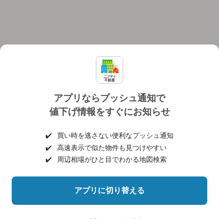
アプリならプッシュ通知で
値下げ情報をすぐにお知らせ
対応機種
個人情報保護ポリシー
利用規約
運営会社
✔️
買い時を逃さない便利なプッシュ通知
ヘルプ・お問い合わせ
採用情報
✔️
高速表示で似た物件も見つけやすい
✔️
周辺相場がひと目でわかる地図検索
アプリに切り替える
©NIFTY Lifestyle Co., Ltd.