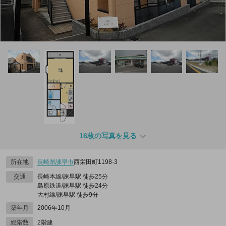
16枚の写真を見る
所在地
長崎県
諫早市
西栄田町1198‐3
交通
長崎本線/諫早駅 徒歩25分
島原鉄道/諫早駅 徒歩24分
大村線/諫早駅 徒歩9分
築年月
2006年10月
総階数
2階建