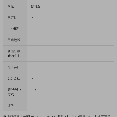
構造
鉄骨造
主方位
－
土地権利
－
用途地域
－
新築分譲
－
時の売主
施工会社
－
設計会社
－
管理会社/
－ / －
方式
備考
－
※ 上記情報は分譲時のパンフレットに掲載されていた情報です。社名変更等に