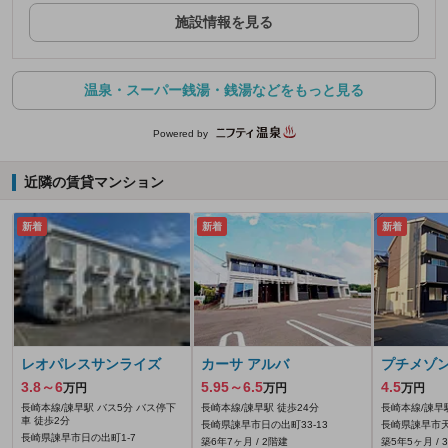
施設情報を見る
温泉・スーパー銭湯・銭湯などをもっと見る
Powered by
近隣の賃貸マンション
新着
新着
新着
レオパレスサンライズ
カーサ アルバ
プチメゾ
3.8～6
5.95～6.5
4.5
万円
万円
万円
長崎本線/諫早駅 バス5分 バス停下
長崎本線/諫早駅 徒歩24分
長崎本線/諫早
車 徒歩2分
長崎県諫早市日の出町33-13
長崎県諫早市天
長崎県諫早市日の出町1-7
築6年7ヶ月 / 2階建
築5年5ヶ月 / 