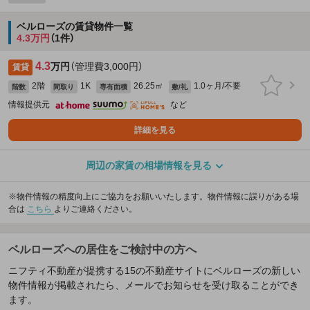
ベルローズの賃貸物件一覧
4.3万円
（1件）
4.3
万円
（管理費3,000円）
賃貸
2階
1K
26.25㎡
1.0ヶ月/不要
階数
間取り
専有面積
敷/礼
情報提供元
など
詳細を見る
周辺の家賃の相場情報を見る
※物件情報の精度向上にご協力をお願いいたします。物件情報に誤りがある場
合は
こちら
よりご連絡ください。
ベルローズへの居住をご検討中の方へ
ニフティ不動産が提携する15の不動産サイトにベルローズの新しい
物件情報が掲載されたら、メールでお知らせを受け取ることができ
ます。