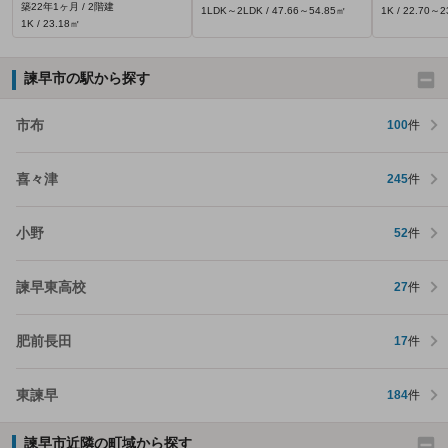
築22年1ヶ月 / 2階建
1LDK～2LDK / 47.66～54.85㎡
1K / 22.70～
1K / 23.18㎡
諫早市の駅から探す
市布
100
件
喜々津
245
件
小野
52
件
諫早東高校
27
件
肥前長田
17
件
東諫早
184
件
諫早市近隣の町域から探す