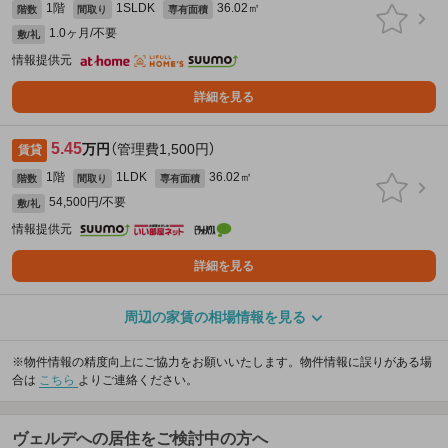
1階
1SLDK
36.02㎡
階数
間取り
専有面積
1.0ヶ月/不要
敷/礼
情報提供元
詳細を見る
5.45
万円
（管理費1,500円）
賃貸
1階
1LDK
36.02㎡
階数
間取り
専有面積
54,500円/不要
敷/礼
情報提供元
詳細を見る
周辺の家賃の相場情報を見る
※物件情報の精度向上にご協力をお願いいたします。物件情報に誤りがある場
合は
こちら
よりご連絡ください。
ヴェルデへの居住をご検討中の方へ