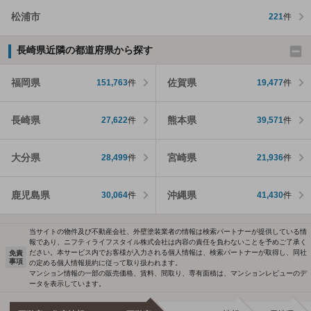
松浦市
221
件
長崎県近隣の都道府県から探す
福岡県
佐賀県
151,763
件
19,477
件
長崎県
熊本県
27,622
件
39,571
件
大分県
宮崎県
28,499
件
21,936
件
鹿児島県
沖縄県
30,064
件
41,430
件
当サイトの物件及び不動産会社、外壁塗装業者の情報は検索パートナーが提供している情
報であり、ニフティライフスタイル株式会社は内容の責任を負わないことを予めご了承く
ださい。本サービス内でお客様が入力される個人情報は、検索パートナーが取得し、同社
免責
事項
の定める個人情報規約に従って取り扱われます。
マンション情報の一部の販売価格、賃料、間取り、専有面積は、マンションレビューのデ
ータを表示しています。