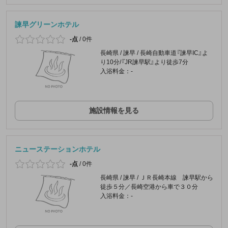
諫早グリーンホテル
-点
/
0件
長崎県 / 諫早 / 長崎自動車道『諫早IC』よ
り10分/『JR諫早駅』より徒歩7分
入浴料金：-
施設情報を見る
ニューステーションホテル
-点
/
0件
長崎県 / 諫早 / ＪＲ長崎本線 諫早駅から
徒歩５分／長崎空港から車で３０分
入浴料金：-