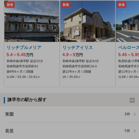
新着
新着
新着
リッチプルメリア
リッチアイリス
ベルロー
5.4～5.45
4.9～5
5.45～5.9
万円
万円
長崎本線/諫早駅 徒歩22分
長崎本線/諫早駅 徒歩32分
島原鉄道/小野
長崎県諫早市栄田町62
長崎県諫早市栄田町18-3
長崎県諫早市
築8年6ヶ月 / 2階建
築12年4ヶ月 / 2階建
築11年3ヶ月 /
1LDK / 33.39～33.61㎡
1K / 35.93㎡
1LDK / 45.09
諫早市の駅から探す
東園
3
件
長里
7
件