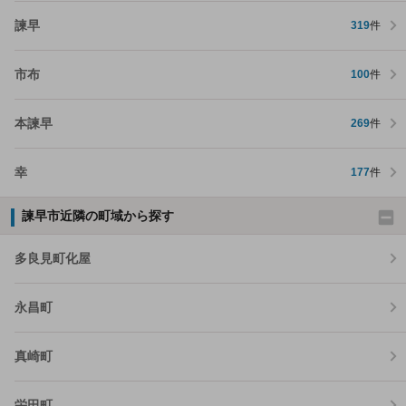
諫早
319
件
市布
100
件
本諫早
269
件
幸
177
件
諫早市近隣の町域から探す
多良見町化屋
永昌町
真崎町
栄田町