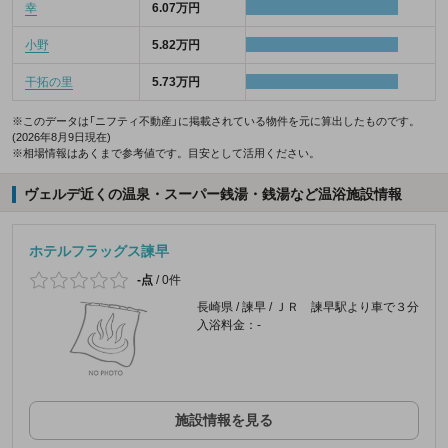
幸
6.07万円
小野
5.82万円
干拓の里
5.73万円
※このデータは「ニフティ不動産」に掲載されている物件を元に算出したものです。
(2026年8月9日現在)
※相場情報はあくまで参考値です。目安として活用ください。
ヴェルデ近くの温泉・スーパー銭湯・銭湯など温浴施設情報
ホテルフラッグス諫早
-点
/
0件
長崎県 / 諫早 / ＪＲ 諫早駅より車で３分
入浴料金：-
施設情報を見る