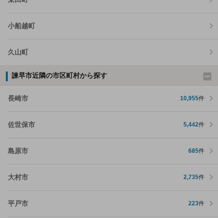
小船越町
久山町
諫早市近隣の市区町村から探す
長崎市
10,955
件
佐世保市
5,442
件
島原市
685
件
大村市
2,735
件
平戸市
223
件