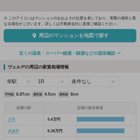
※ このアイコンはマンションのおおよその位置を表しており、実際の場所と異
なる場合がございます。詳しくは不動産会社に直接ご確認ください。
周辺のマンションを地図で探す
近くの温泉・スーパー銭湯・銭湯などの温浴施設
ヴェルデの周辺の家賃相場情報
6.07
4.5
8
平均値
最安値
最高値
万円
万円
万円
近隣の駅
近隣の家賃相場
大草
5.4万円
本諫早
6.38万円