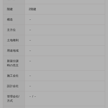
階建
2階建
構造
－
主方位
－
土地権利
－
用途地域
－
新築分譲
－
時の売主
施工会社
－
設計会社
－
管理会社/
－ / －
方式