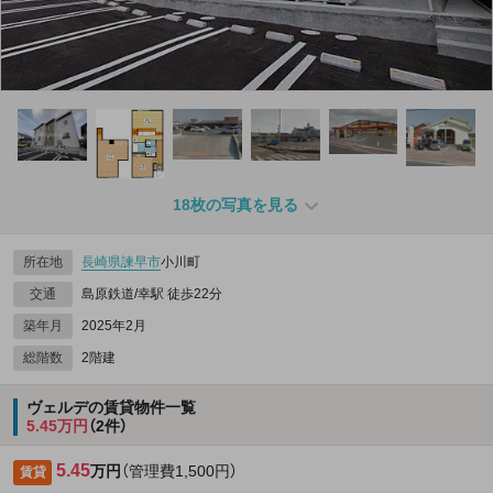
18枚の写真を見る
所在地
長崎県
諫早市
小川町
交通
島原鉄道/幸駅 徒歩22分
築年月
2025年2月
総階数
2階建
ヴェルデの賃貸物件一覧
5.45万円
（2件）
5.45
万円
（管理費1,500円）
賃貸