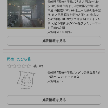
長崎県 / 西彼杵半島 / JR道ノ尾駅から徒
歩10分長崎市内より､時津滑石方面へ電
車通り(国道206号)を北上六地蔵の坂を登
り､道ノ尾三叉路を長与方面へ右折(右な
なめ方向)､100m先1つ目信号(ジョイフル
サン角)を右折､約500m先ファミリーマー
ト手前の左側
入浴料金：800円～
施設情報を見る
民宿 たびら荘
-点
/
0件
長崎県 / 西彼杵半島 / とぎつ天然温泉 / 浦
上駅からバスにて２０分
入浴料金：-
施設情報を見る