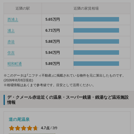
近隣の駅
近隣の家賃相場
西浦上
5.65万円
浦上
6.73万円
赤迫
5.88万円
住吉
5.94万円
昭和町通
5.89万円
※このデータは「ニフティ不動産」に掲載されている物件を元に算出したものです。
(2026年8月8日現在)
※相場情報はあくまで参考値です。目安として活用ください。
デ・クメール赤迫近くの温泉・スーパー銭湯・銭湯など温浴施設
情報
道の尾温泉
4.7点
/
3件