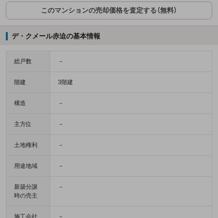
このマンションの売却価格を査定する（無料）
デ・クメール赤迫の基本情報
総戸数
－
階建
3階建
構造
－
主方位
－
土地権利
－
用途地域
－
新築分譲
－
時の売主
施工会社
－