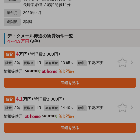
長崎本線/道ノ尾駅 徒歩11分
築年月
2026年4月
総階数
3階建
デ・クメール赤迫の賃貸物件一覧
4～4.3万円
（8件）
4
万円
（管理費3,000円）
賃貸
3階
1R
13.85㎡
不要/不要
階数
間取り
専有面積
敷/礼
情報提供元
詳細を見る
4.1
万円
（管理費3,000円）
賃貸
3階
1R
14.49㎡
不要/不要
階数
間取り
専有面積
敷/礼
情報提供元
詳細を見る