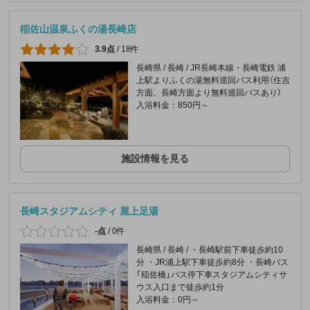
稲佐山温泉ふくの湯長崎店
3.9点
/
18件
長崎県 / 長崎 / JR長崎本線・長崎電鉄 浦
上駅よりふくの湯無料巡回バス利用（住吉
方面、長崎方面より無料巡回バスあり）
入浴料金：850円～
施設情報を見る
長崎スタジアムシティ 屋上足湯
-点
/
0件
長崎県 / 長崎 / ・長崎駅前下車徒歩約10
分 ・JR浦上駅下車徒歩約8分 ・長崎バス
「稲佐橋」バス停下車スタジアムシティサ
ウス入口まで徒歩約1分
入浴料金：0円～