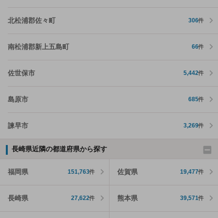
北松浦郡佐々町
306
件
南松浦郡新上五島町
66
件
佐世保市
5,442
件
島原市
685
件
諫早市
3,269
件
長崎県近隣の都道府県から探す
福岡県
佐賀県
151,763
件
19,477
件
長崎県
熊本県
27,622
件
39,571
件