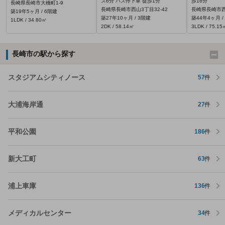
ス6分 バス停下車 徒歩1分
歩16分
長崎県長崎市大橋町1-9
長崎県長崎市西山3丁目32-42
長崎県長崎市西
築19年5ヶ月 / 6階建
築27年10ヶ月 / 3階建
築44年4ヶ月 /
1LDK / 34.80㎡
2DK / 58.14㎡
3LDK / 75.15
長崎市の駅から探す
スタジアムシティノース
57
件
大浦海岸通
27
件
平和公園
186
件
新大工町
63
件
浦上車庫
136
件
メディカルセンター
34
件