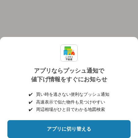
アプリならプッシュ通知で
値下げ情報をすぐにお知らせ
対応機種
個人情報保護ポリシー
利用規約
運営会社
✔️
買い時を逃さない便利なプッシュ通知
ヘルプ・お問い合わせ
採用情報
✔️
高速表示で似た物件も見つけやすい
✔️
周辺相場がひと目でわかる地図検索
アプリに切り替える
©NIFTY Lifestyle Co., Ltd.