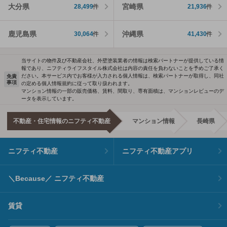
大分県
宮崎県
28,499
件
21,936
件
鹿児島県
沖縄県
30,064
件
41,430
件
当サイトの物件及び不動産会社、外壁塗装業者の情報は検索パートナーが提供している情
報であり、ニフティライフスタイル株式会社は内容の責任を負わないことを予めご了承く
ださい。本サービス内でお客様が入力される個人情報は、検索パートナーが取得し、同社
免責
事項
の定める個人情報規約に従って取り扱われます。
マンション情報の一部の販売価格、賃料、間取り、専有面積は、マンションレビューのデ
ータを表示しています。
不動産・住宅情報のニフティ不動産
マンション情報
長崎県
ニフティ不動産
ニフティ不動産アプリ
＼Because／ ニフティ不動産
賃貸