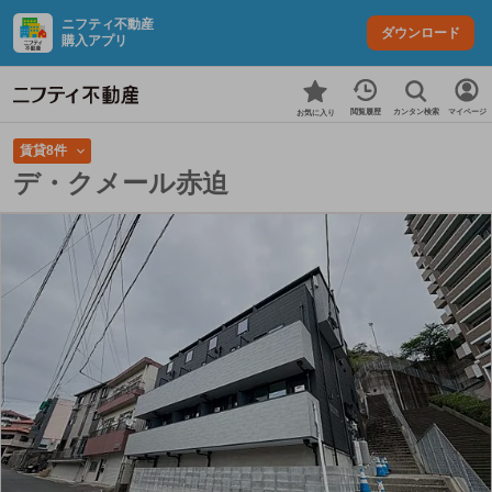
ニフティ不動産
ダウンロード
購入アプリ
カンタン検索
閲覧履歴
マイページ
お気に入り
賃貸8件
デ・クメール赤迫