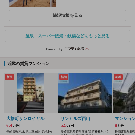
施設情報を見る
温泉・スーパー銭湯・銭湯などをもっと見る
Powered by
近隣の賃貸マンション
新着
新着
新着
大橋町サンロイヤル
サンヒルズ西山
マンショ
6.4
5.5
8
万円
万円
万円
長崎電軌本線/浦上車庫駅 徒歩2分
長崎電軌蛍茶屋支線/諏訪神社駅 バ
長崎電軌蛍茶屋