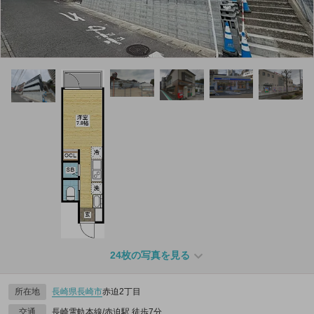
24枚の写真を見る
所在地
長崎県
長崎市
赤迫2丁目
交通
長崎電軌本線/赤迫駅 徒歩7分