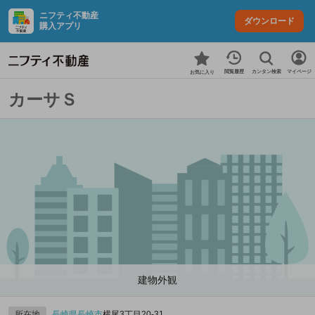
ニフティ不動産
ダウンロード
購入アプリ
カンタン検索
閲覧履歴
マイページ
お気に入り
カーサＳ
建物外観
所在地
長崎県
長崎市
横尾3丁目20-31