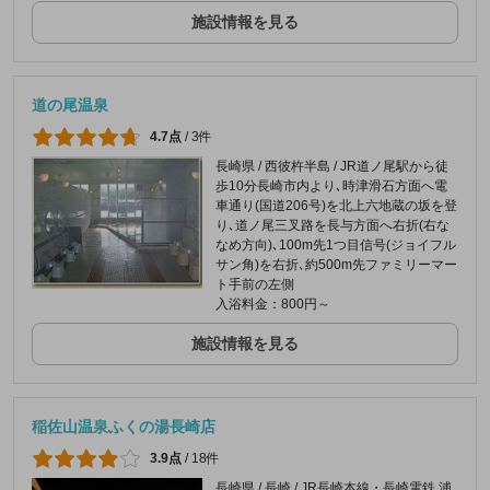
施設情報を見る
道の尾温泉
4.7点
/
3件
長崎県 / 西彼杵半島 / JR道ノ尾駅から徒
歩10分長崎市内より､時津滑石方面へ電
車通り(国道206号)を北上六地蔵の坂を登
り､道ノ尾三叉路を長与方面へ右折(右な
なめ方向)､100m先1つ目信号(ジョイフル
サン角)を右折､約500m先ファミリーマー
ト手前の左側
入浴料金：800円～
施設情報を見る
稲佐山温泉ふくの湯長崎店
3.9点
/
18件
長崎県 / 長崎 / JR長崎本線・長崎電鉄 浦