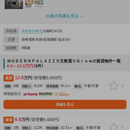
21枚の写真を見る
所在地
長崎県
長崎市
大橋町24-20
交通
長崎電軌本線/岩屋橋駅 徒歩3分
総階数
8階建
ＭＯＤＥＲＮＰＡＬＡＺＺＯ文教通りＧｒｏｗの賃貸物件一覧
6.6～12.6万円
（3件）
12.6
万円
（管理費5,000円）
賃貸
6階
3LDK
65.2㎡
不要/不要
階数
間取り
専有面積
敷/礼
情報提供元
詳細を見る
6.6
万円
（管理費5,000円）
賃貸
2階
1LDK
32.51㎡
不要/不要
階数
間取り
専有面積
敷/礼