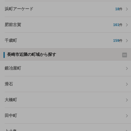
浜町アーケード
18
件
肥前古賀
161
件
千歳町
159
件
長崎市近隣の町域から探す
鍛冶屋町
滑石
大橋町
田中町