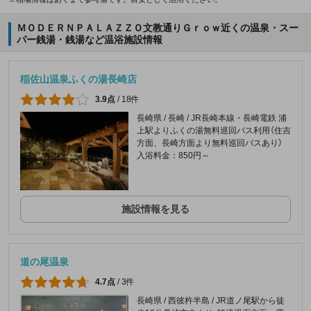
ＭＯＤＥＲＮＰＡＬＡＺＺＯ文教通りＧｒｏｗ近くの温泉・スー
パー銭湯・銭湯など温浴施設情報
稲佐山温泉ふくの湯長崎店
3.9点
/
18件
長崎県 / 長崎 / JR長崎本線・長崎電鉄 浦
上駅よりふくの湯無料巡回バス利用（住吉
方面、長崎方面より無料巡回バスあり）
入浴料金：850円～
施設情報を見る
道の尾温泉
4.7点
/
3件
長崎県 / 西彼杵半島 / JR道ノ尾駅から徒