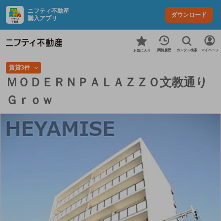
ニフティ不動産
ダウンロード
購入アプリ
カンタン検索
閲覧履歴
マイページ
お気に入り
賃貸3件
ＭＯＤＥＲＮＰＡＬＡＺＺＯ文教通り
Ｇｒｏｗ