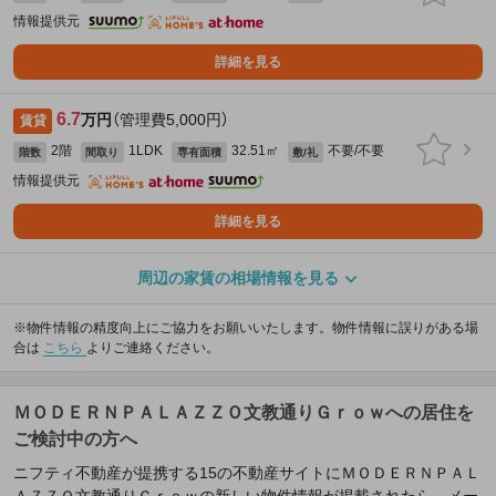
情報提供元
詳細を見る
6.7
万円
（管理費5,000円）
賃貸
2階
1LDK
32.51㎡
不要/不要
階数
間取り
専有面積
敷/礼
情報提供元
詳細を見る
周辺の家賃の相場情報を見る
※物件情報の精度向上にご協力をお願いいたします。物件情報に誤りがある場
合は
こちら
よりご連絡ください。
ＭＯＤＥＲＮＰＡＬＡＺＺＯ文教通りＧｒｏｗへの居住を
ご検討中の方へ
ニフティ不動産が提携する15の不動産サイトにＭＯＤＥＲＮＰＡＬ