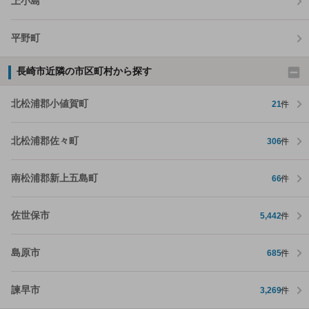
上小島
平野町
長崎市近隣の市区町村から探す
北松浦郡小値賀町
21
件
北松浦郡佐々町
306
件
南松浦郡新上五島町
66
件
佐世保市
5,442
件
島原市
685
件
諫早市
3,269
件