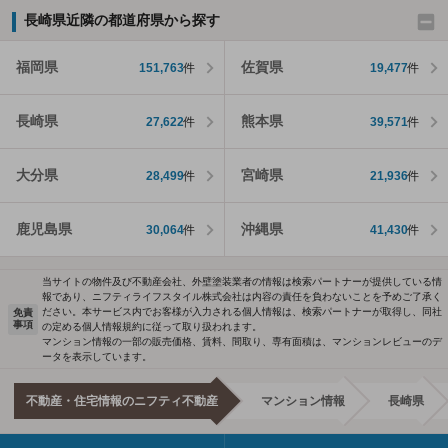
長崎県近隣の都道府県から探す
福岡県
佐賀県
151,763
件
19,477
件
長崎県
熊本県
27,622
件
39,571
件
大分県
宮崎県
28,499
件
21,936
件
鹿児島県
沖縄県
30,064
件
41,430
件
当サイトの物件及び不動産会社、外壁塗装業者の情報は検索パートナーが提供している情
報であり、ニフティライフスタイル株式会社は内容の責任を負わないことを予めご了承く
ださい。本サービス内でお客様が入力される個人情報は、検索パートナーが取得し、同社
免責
事項
の定める個人情報規約に従って取り扱われます。
マンション情報の一部の販売価格、賃料、間取り、専有面積は、マンションレビューのデ
ータを表示しています。
不動産・住宅情報のニフティ不動産
マンション情報
長崎県