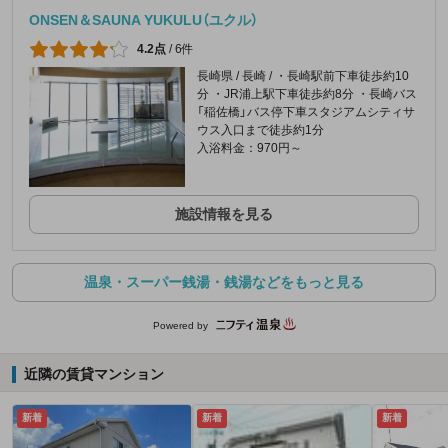
ONSEN＆SAUNA YUKULU（ユクル）
4.2点
/
6件
長崎県 / 長崎 / ・長崎駅前下車徒歩約10
分 ・JR浦上駅下車徒歩約8分 ・長崎バス
「稲佐橋」バス停下車スタジアムシティサ
ウス入口まで徒歩約1分
入浴料金：970円～
施設情報を見る
温泉・スーパー銭湯・銭湯などをもっと見る
Powered by
近隣の賃貸マンション
新着
新着
新着