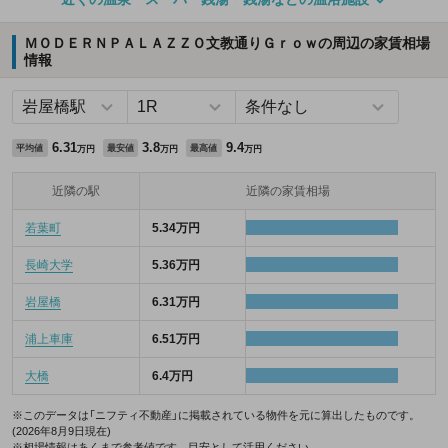
ＭＯＤＥＲＮＰＡＬＡＺＺＯ文教通りＧｒｏｗの周辺の家賃相場
情報
6.31
3.8
9.4
平均値
最安値
最高値
万円
万円
万円
近隣の駅
近隣の家賃相場
若葉町
5.34万円
長崎大学
5.36万円
岩屋橋
6.31万円
浦上車庫
6.51万円
大橋
6.4万円
※このデータは「ニフティ不動産」に掲載されている物件を元に算出したものです。
(2026年8月9日現在)
※相場情報はあくまで参考値です。目安として活用ください。