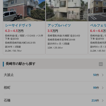
シーサイドヴィラ
アップルハイツ
ベルフェ
4.3～4.5
3.5
6.4～6.6
万円
万円
万
長崎本線/道ノ尾駅 バス24分 バス停
長崎電軌本線/大橋駅 徒歩14分
長崎本線/道ノ
下車 徒歩3分
下車 徒歩5分
長崎県長崎市若草町18-66
長崎県長崎市畝刈町1613‐55
長崎県長崎市
築35年5ヶ月 / 2階建
築36年 / 2階建
築9年6ヶ月 / 
1DK / 25.00㎡
2LDK / 50.78㎡
1LDK / 45.5
長崎市の駅から探す
大波止
50
件
桜町
99
件
石橋
214
件