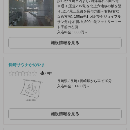
歩10分長崎市内より､時津滑石方面へ電
車通り(国道206号)を北上六地蔵の坂を登
り､道ノ尾三叉路を長与方面へ右折(右な
なめ方向)､100m先1つ目信号(ジョイフル
サン角)を右折､約500m先ファミリーマー
ト手前の左側
入浴料金：800円～
施設情報を見る
長崎サウナかめやま
-点
/
0件
長崎県 / 長崎 / 長崎駅から車で10分
入浴料金：1480円～
施設情報を見る