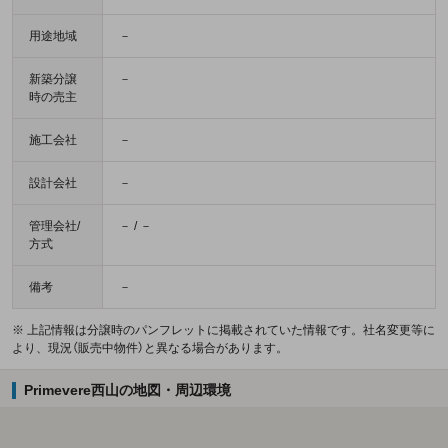
用途地域
－
新築分譲
－
時の売主
施工会社
－
設計会社
－
管理会社/
－ / －
方式
備考
－
※ 上記情報は分譲時のパンフレットに掲載されていた情報です。社名変更等に
より、現況（販売中物件）と異なる場合があります。
Primevere西山の地図・周辺環境