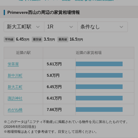
Primevere西山の周辺の家賃相場情報
6.45
3.5
16.5
平均値
最安値
最高値
万円
万円
万円
近隣の駅
近隣の家賃相場
蛍茶屋
5.61万円
新中川町
5.8万円
新大工町
6.45万円
諏訪神社
6.41万円
めがね橋
7.66万円
※このデータは「ニフティ不動産」に掲載されている物件を元に算出したものです。
(2026年8月10日現在)
※相場情報はあくまで参考値です。目安として活用ください。