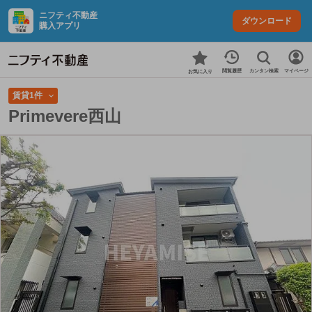
ニフティ不動産
ダウンロード
購入アプリ
カンタン検索
閲覧履歴
マイページ
お気に入り
賃貸1件
Primevere西山