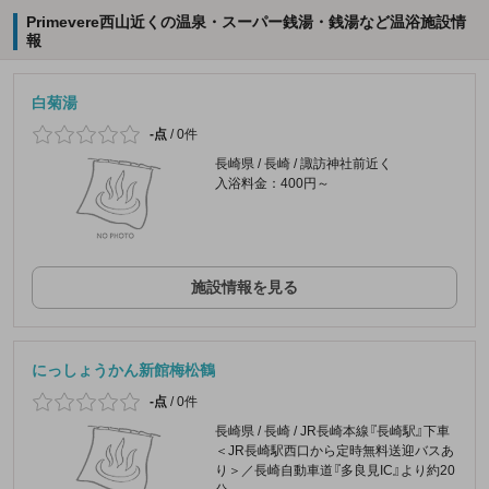
Primevere西山近くの温泉・スーパー銭湯・銭湯など温浴施設情
報
白菊湯
-点
/
0件
長崎県 / 長崎 / 諏訪神社前近く
入浴料金：400円～
施設情報を見る
にっしょうかん新館梅松鶴
-点
/
0件
長崎県 / 長崎 / JR長崎本線『長崎駅』下車
＜JR長崎駅西口から定時無料送迎バスあ
り＞／長崎自動車道『多良見IC』より約20