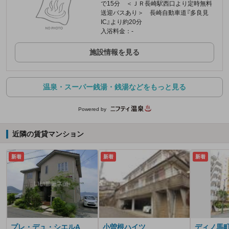
で15分 ＜ＪＲ長崎駅西口より定時無料
送迎バスあり＞ 長崎自動車道『多良見
IC』より約20分
入浴料金：-
施設情報を見る
温泉・スーパー銭湯・銭湯などをもっと見る
Powered by
近隣の賃貸マンション
新着
新着
新着
プレ・デュ・シエルA
小曽根ハイツ
ディノ馬