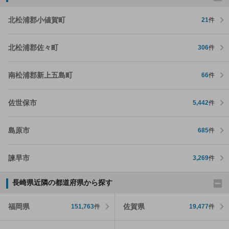
北松浦郡小値賀町
21
件
北松浦郡佐々町
306
件
南松浦郡新上五島町
66
件
佐世保市
5,442
件
島原市
685
件
諫早市
3,269
件
長崎県近隣の都道府県から探す
福岡県
佐賀県
151,763
件
19,477
件