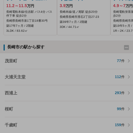
11.2～11.5
3.9
4.9～7
万円
万円
万円
長崎電軌本線/住吉駅 バス4分 バス
長崎本線/道ノ尾駅 徒歩20分
長崎電軌蛍茶屋
停下車 徒歩2分
歩2分
長崎県長崎市滑石2丁目27-23
長崎県長崎市泉1丁目18番30号
長崎県長崎市馬
築39年7ヶ月 / 2階建
築17年7ヶ月 / 2階建
築19年5ヶ月 /
3DK / 44.71㎡
3LDK / 83.62㎡
1R～2K / 23.
長崎市の駅から探す
茂里町
77
件
大浦天主堂
112
件
西浦上
293
件
桜町
99
件
千歳町
159
件