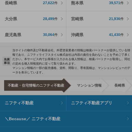
長崎県
熊本県
27,622
件
39,571
件
大分県
宮崎県
28,499
件
21,936
件
鹿児島県
沖縄県
30,064
件
41,430
件
当サイトの物件及び不動産会社、外壁塗装業者の情報は検索パートナーが提供している情
報であり、ニフティライフスタイル株式会社は内容の責任を負わないことを予めご了承く
ださい。本サービス内でお客様が入力される個人情報は、検索パートナーが取得し、同社
免責
事項
の定める個人情報規約に従って取り扱われます。
マンション情報の一部の販売価格、賃料、間取り、専有面積は、マンションレビューのデ
ータを表示しています。
不動産・住宅情報のニフティ不動産
マンション情報
長崎県
ニフティ不動産
ニフティ不動産アプリ
＼Because／ ニフティ不動産