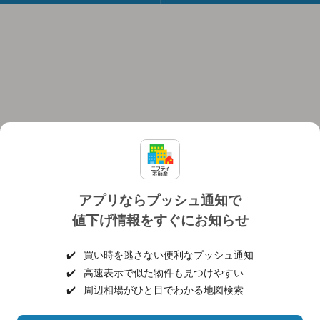
アプリならプッシュ通知で
値下げ情報をすぐにお知らせ
対応機種
個人情報保護ポリシー
利用規約
運営会社
✔️
買い時を逃さない便利なプッシュ通知
ヘルプ・お問い合わせ
採用情報
✔️
高速表示で似た物件も見つけやすい
✔️
周辺相場がひと目でわかる地図検索