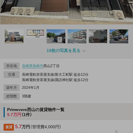
19枚の写真を見る
所在地
長崎県
長崎市
西山2丁目
交通
長崎電軌蛍茶屋支線/新大工町駅 徒歩12分
長崎電軌蛍茶屋支線/諏訪神社駅 徒歩12分
築年月
2024年1月
総階数
3階建
Primevere西山の賃貸物件一覧
5.7万円
（1件）
5.7
万円
（管理費4,000円）
賃貸