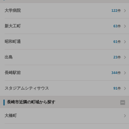
大学病院
122
件
新大工町
63
件
昭和町通
61
件
出島
23
件
長崎駅前
344
件
スタジアムシティサウス
91
件
長崎市近隣の町域から探す
大橋町