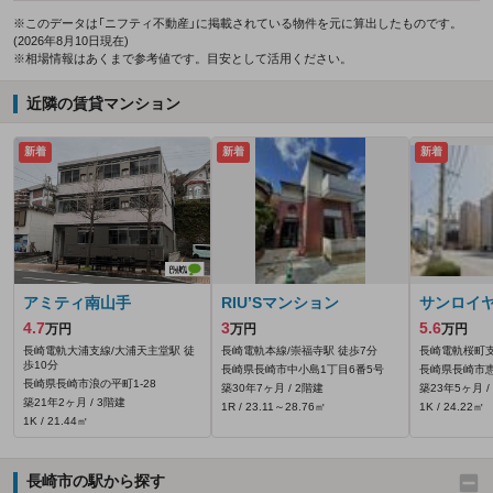
※このデータは「ニフティ不動産」に掲載されている物件を元に算出したものです。
(2026年8月10日現在)
※相場情報はあくまで参考値です。目安として活用ください。
近隣の賃貸マンション
新着
新着
新着
アミティ南山手
RIU’Sマンション
サンロイヤ
4.7
3
5.6
万円
万円
万円
長崎電軌大浦支線/大浦天主堂駅 徒
長崎電軌本線/崇福寺駅 徒歩7分
長崎電軌桜町支
歩10分
長崎県長崎市中小島1丁目6番5号
長崎県長崎市
長崎県長崎市浪の平町1-28
築30年7ヶ月 / 2階建
築23年5ヶ月 /
築21年2ヶ月 / 3階建
1R / 23.11～28.76㎡
1K / 24.22㎡
1K / 21.44㎡
長崎市の駅から探す