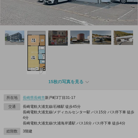
15枚の写真を見る
所在地
長崎県
長崎市
新戸町3丁目31-17
交通
長崎電軌大浦支線/石橋駅 徒歩45分
長崎電軌大浦支線/メディカルセンター駅 バス15分 バス停下車 徒歩
4分
長崎電軌大浦支線/大浦海岸通駅 バス16分 バス停下車 徒歩4分
総階数
3階建