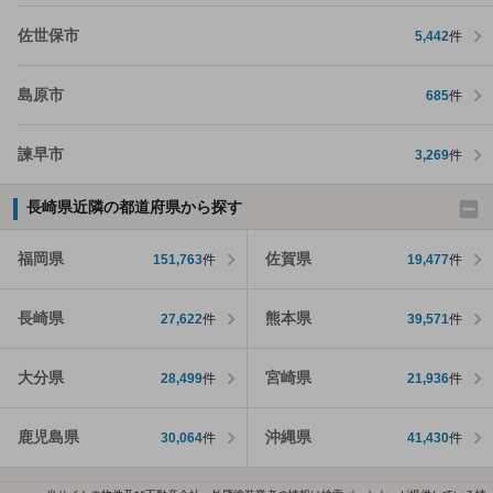
佐世保市
5,442
件
島原市
685
件
諫早市
3,269
件
長崎県近隣の都道府県から探す
福岡県
佐賀県
151,763
件
19,477
件
長崎県
熊本県
27,622
件
39,571
件
大分県
宮崎県
28,499
件
21,936
件
鹿児島県
沖縄県
30,064
件
41,430
件