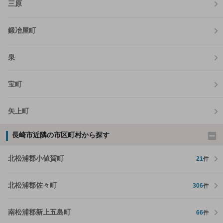
三原
鍛冶屋町
泉
宝町
矢上町
長崎市近隣の市区町村から探す
北松浦郡小値賀町
21
件
北松浦郡佐々町
306
件
南松浦郡新上五島町
66
件