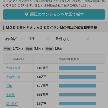
※ このアイコンはマンションのおおよその位置を表しており、実際の場所と異
なる場合がございます。詳しくは不動産会社に直接ご確認ください。
周辺のマンションを地図で探す
ＭＯＤＥＲＮＰＡＬＡＺＺＯグランＭの周辺の家賃相場情報
5.72
3.6
9.9
平均値
最安値
最高値
万円
万円
万円
近隣の駅
近隣の家賃相場
大浦海岸通
6.09万円
大浦天主堂
5.8万円
石橋
5.72万円
蛍茶屋
5.61万円
新中川町
5.8万円