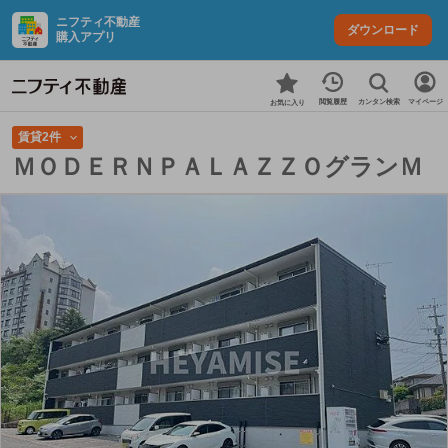
ニフティ不動産
ダウンロード
購入アプリ
カンタン検索
閲覧履歴
マイページ
お気に入り
賃貸2件
ＭＯＤＥＲＮＰＡＬＡＺＺＯグランＭ