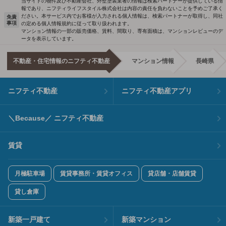
当サイトの物件及び不動産会社、外壁塗装業者の情報は検索パートナーが提供している情
報であり、ニフティライフスタイル株式会社は内容の責任を負わないことを予めご了承く
ださい。本サービス内でお客様が入力される個人情報は、検索パートナーが取得し、同社
免責
事項
の定める個人情報規約に従って取り扱われます。
マンション情報の一部の販売価格、賃料、間取り、専有面積は、マンションレビューのデ
ータを表示しています。
不動産・住宅情報のニフティ不動産
マンション情報
長崎県
ニフティ不動産
ニフティ不動産アプリ
＼Because／ ニフティ不動産
賃貸
月極駐車場
賃貸事務所・賃貸オフィス
貸店舗・店舗賃貸
貸し倉庫
新築一戸建て
新築マンション