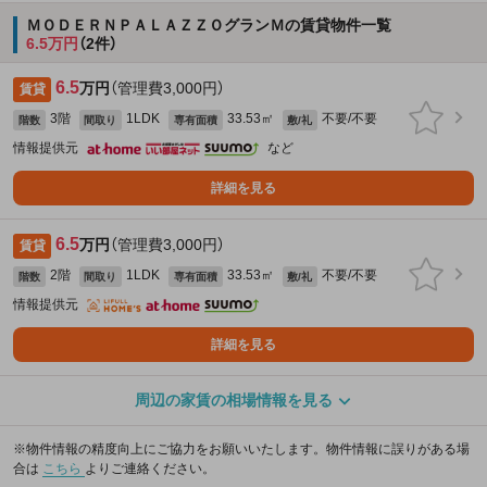
ＭＯＤＥＲＮＰＡＬＡＺＺＯグランＭの賃貸物件一覧
6.5万円
（2件）
6.5
万円
（管理費3,000円）
賃貸
3階
1LDK
33.53㎡
不要/不要
階数
間取り
専有面積
敷/礼
情報提供元
など
詳細を見る
6.5
万円
（管理費3,000円）
賃貸
2階
1LDK
33.53㎡
不要/不要
階数
間取り
専有面積
敷/礼
情報提供元
詳細を見る
周辺の家賃の相場情報を見る
※物件情報の精度向上にご協力をお願いいたします。物件情報に誤りがある場
合は
こちら
よりご連絡ください。