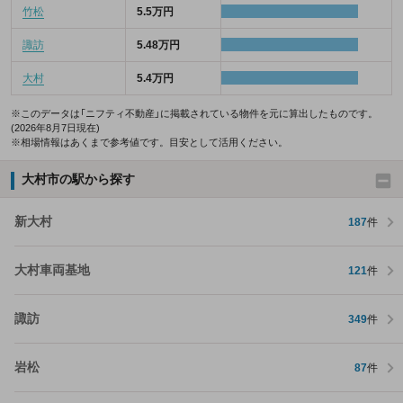
竹松
5.5万円
諏訪
5.48万円
大村
5.4万円
※このデータは「ニフティ不動産」に掲載されている物件を元に算出したものです。
(2026年8月7日現在)
※相場情報はあくまで参考値です。目安として活用ください。
大村市の駅から探す
新大村
187
件
大村車両基地
121
件
諏訪
349
件
岩松
87
件