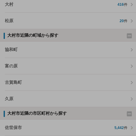
大村
416
件
松原
20
件
大村市近隣の町域から探す
協和町
富の原
古賀島町
久原
大村市近隣の市区町村から探す
佐世保市
5,442
件