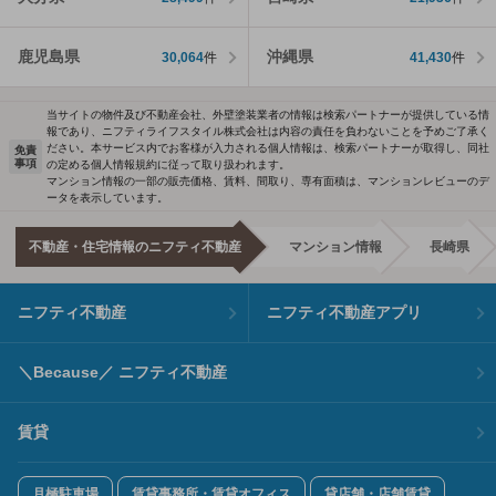
鹿児島県
沖縄県
30,064
件
41,430
件
当サイトの物件及び不動産会社、外壁塗装業者の情報は検索パートナーが提供している情
報であり、ニフティライフスタイル株式会社は内容の責任を負わないことを予めご了承く
ださい。本サービス内でお客様が入力される個人情報は、検索パートナーが取得し、同社
免責
事項
の定める個人情報規約に従って取り扱われます。
マンション情報の一部の販売価格、賃料、間取り、専有面積は、マンションレビューのデ
ータを表示しています。
不動産・住宅情報のニフティ不動産
マンション情報
長崎県
ニフティ不動産
ニフティ不動産アプリ
＼Because／ ニフティ不動産
賃貸
月極駐車場
賃貸事務所・賃貸オフィス
貸店舗・店舗賃貸