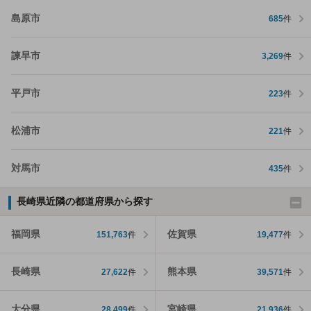
島原市
685
件
諫早市
3,269
件
平戸市
223
件
松浦市
221
件
対馬市
435
件
長崎県近隣の都道府県から探す
福岡県
佐賀県
151,763
件
19,477
件
長崎県
熊本県
27,622
件
39,571
件
大分県
宮崎県
28,499
件
21,936
件