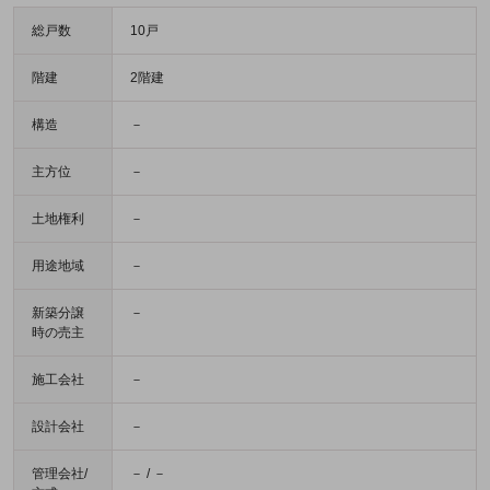
総戸数
10戸
階建
2階建
構造
－
主方位
－
土地権利
－
用途地域
－
新築分譲
－
時の売主
施工会社
－
設計会社
－
管理会社/
－ / －