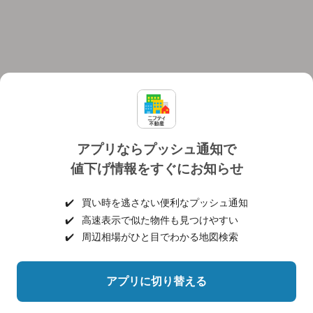
アプリならプッシュ通知で
値下げ情報をすぐにお知らせ
対応機種
個人情報保護ポリシー
利用規約
運営会社
✔️
買い時を逃さない便利なプッシュ通知
ヘルプ・お問い合わせ
採用情報
✔️
高速表示で似た物件も見つけやすい
✔️
周辺相場がひと目でわかる地図検索
アプリに切り替える
©NIFTY Lifestyle Co., Ltd.