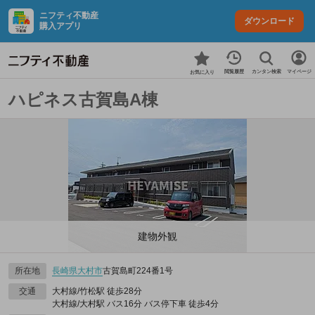
ニフティ不動産
ダウンロード
購入アプリ
カンタン検索
閲覧履歴
マイページ
お気に入り
ハピネス古賀島A棟
建物外観
所在地
長崎県
大村市
古賀島町224番1号
交通
大村線/竹松駅 徒歩28分
大村線/大村駅 バス16分 バス停下車 徒歩4分