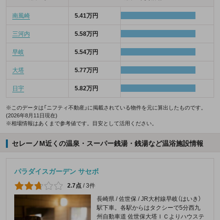
南風崎
5.41万円
三河内
5.58万円
早岐
5.54万円
大塔
5.77万円
日宇
5.82万円
※このデータは「ニフティ不動産」に掲載されている物件を元に算出したものです。
(2026年8月11日現在)
※相場情報はあくまで参考値です。目安として活用ください。
セレーノM近くの温泉・スーパー銭湯・銭湯など温浴施設情報
パラダイスガーデン サセボ
2.7点
/
3件
長崎県 / 佐世保 / JR大村線早岐（はいき）
駅下車。各駅からはタクシーで5分西九
州自動車道 佐世保大塔ＩＣよりハウステ