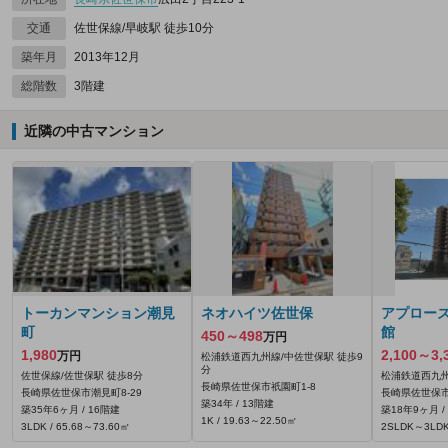
交通
佐世保線/早岐駅 徒歩10分
築年月
2013年12月
総階数
3階建
近隣の中古マンション
トーカンマンション潮見
ネオハイツ佐世保
アプロー
町
館
450～498
万円
1,980
2,100～3,
万円
松浦鉄道西九州線/中佐世保駅 徒歩9
分
佐世保線/佐世保駅 徒歩8分
松浦鉄道西九州
長崎県佐世保市祇園町1-8
長崎県佐世保市潮見町8-29
長崎県佐世保市
築34年 / 13階建
築35年6ヶ月 / 16階建
築18年9ヶ月 /
1K / 19.63～22.50㎡
3LDK / 65.68～73.60㎡
2SLDK～3LDK 