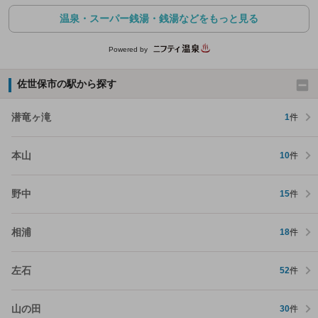
温泉・スーパー銭湯・銭湯などをもっと見る
Powered by
佐世保市の駅から探す
潜竜ヶ滝
1
件
本山
10
件
野中
15
件
相浦
18
件
左石
52
件
山の田
30
件