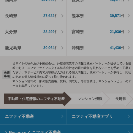
長崎県
熊本県
27,622
件
39,571
件
大分県
宮崎県
28,499
件
21,936
件
鹿児島県
沖縄県
30,064
件
41,430
件
当サイトの物件及び不動産会社、外壁塗装業者の情報は検索パートナーが提供している情
報であり、ニフティライフスタイル株式会社は内容の責任を負わないことを予めご了承く
ださい。本サービス内でお客様が入力される個人情報は、検索パートナーが取得し、同社
免責
事項
の定める個人情報規約に従って取り扱われます。
マンション情報の一部の販売価格、賃料、間取り、専有面積は、マンションレビューのデ
ータを表示しています。
不動産・住宅情報のニフティ不動産
マンション情報
長崎県
ニフティ不動産
ニフティ不動産アプリ
＼Because／ ニフティ不動産