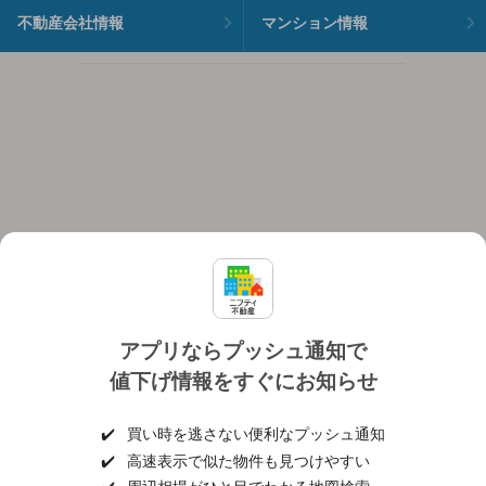
不動産会社情報
マンション情報
アプリならプッシュ通知で
値下げ情報をすぐにお知らせ
対応機種
個人情報保護ポリシー
利用規約
運営会社
✔️
買い時を逃さない便利なプッシュ通知
ヘルプ・お問い合わせ
採用情報
✔️
高速表示で似た物件も見つけやすい