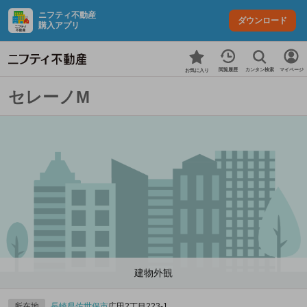
ニフティ不動産
ダウンロード
購入アプリ
カンタン検索
閲覧履歴
マイページ
お気に入り
セレーノM
建物外観
所在地
長崎県
佐世保市
広田2丁目223‐1