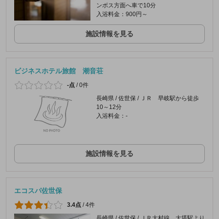
ンボス方面へ車で10分
入浴料金：900円～
施設情報を見る
ビジネスホテル旅館 潮音荘
-点
/
0件
長崎県 / 佐世保 / ＪＲ 早岐駅から徒歩
10～12分
入浴料金：-
施設情報を見る
エコスパ佐世保
3.4点
/
4件
長崎県 / 佐世保 / ＪＲ大村線 大塔駅より