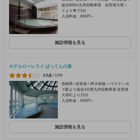
徒歩800m九州自動車道 佐世保大塔Ｉ
Ｃより車で3分
入浴料金：660円～
施設情報を見る
ホテルローレライ ばってんの湯
3.5点
/
10件
長崎県 / 佐世保 / JR大村線 ハウステンボ
ス駅より徒歩3分西九州自動車道 佐世保
大塔ICより15分
入浴料金：800円～
施設情報を見る