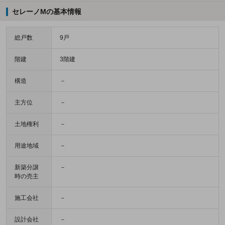
セレーノMの基本情報
総戸数
9戸
階建
3階建
構造
－
主方位
－
土地権利
－
用途地域
－
新築分譲
－
時の売主
施工会社
－
設計会社
－