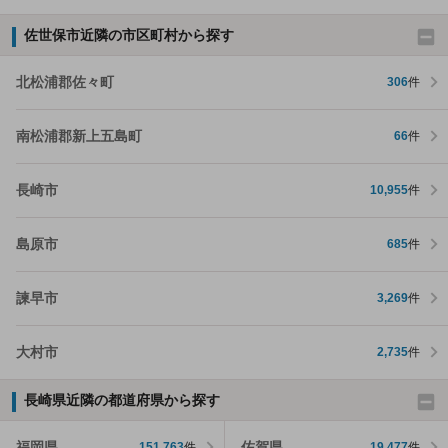
佐世保市近隣の市区町村から探す
北松浦郡佐々町
306
件
南松浦郡新上五島町
66
件
長崎市
10,955
件
島原市
685
件
諫早市
3,269
件
大村市
2,735
件
長崎県近隣の都道府県から探す
福岡県
佐賀県
151,763
件
19,477
件