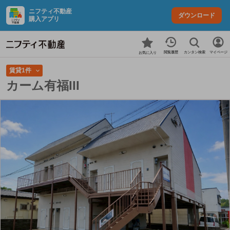
ニフティ不動産
ダウンロード
購入アプリ
カンタン検索
閲覧履歴
マイページ
お気に入り
賃貸1件
カーム有福III