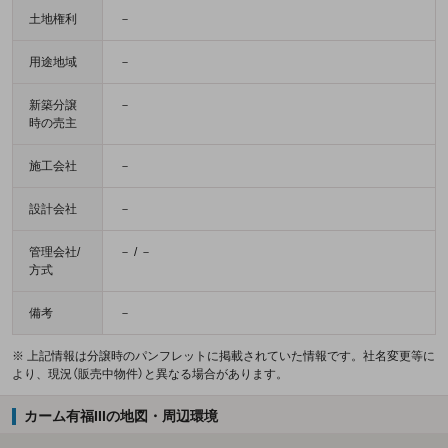
土地権利
－
用途地域
－
新築分譲
－
時の売主
施工会社
－
設計会社
－
管理会社/
－ / －
方式
備考
－
※ 上記情報は分譲時のパンフレットに掲載されていた情報です。社名変更等に
より、現況（販売中物件）と異なる場合があります。
カーム有福IIIの地図・周辺環境