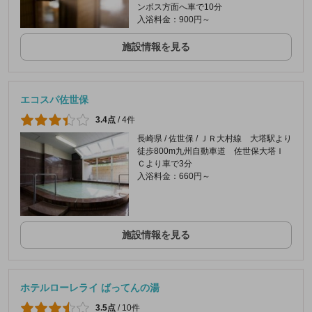
ンボス方面へ車で10分
入浴料金：900円～
施設情報を見る
エコスパ佐世保
3.4点
/
4件
長崎県 / 佐世保 / ＪＲ大村線 大塔駅より
徒歩800m九州自動車道 佐世保大塔Ｉ
Ｃより車で3分
入浴料金：660円～
施設情報を見る
ホテルローレライ ばってんの湯
3.5点
/
10件