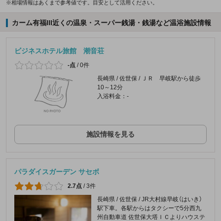
※相場情報はあくまで参考値です。目安として活用ください。
カーム有福III近くの温泉・スーパー銭湯・銭湯など温浴施設情報
ビジネスホテル旅館 潮音荘
-点
/
0件
長崎県 / 佐世保 / ＪＲ 早岐駅から徒歩
10～12分
入浴料金：-
施設情報を見る
パラダイスガーデン サセボ
2.7点
/
3件
長崎県 / 佐世保 / JR大村線早岐（はいき）
駅下車。各駅からはタクシーで5分西九
州自動車道 佐世保大塔ＩＣよりハウステ