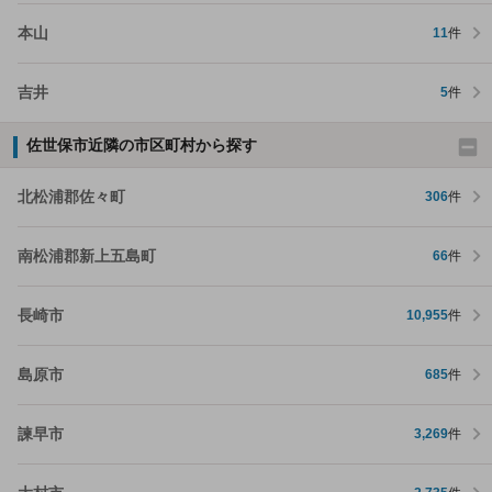
本山
11
件
吉井
5
件
佐世保市近隣の市区町村から探す
北松浦郡佐々町
306
件
南松浦郡新上五島町
66
件
長崎市
10,955
件
島原市
685
件
諫早市
3,269
件