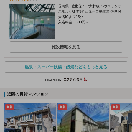
長崎県 / 佐世保 / JR大村線 ハウステンボ
ス駅より徒歩3分西九州自動車道 佐世保
大塔ICより15分
入浴料金：800円～
施設情報を見る
温泉・スーパー銭湯・銭湯などをもっと見る
Powered by
近隣の賃貸マンション
新着
新着
新着