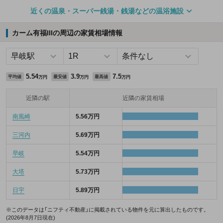
近くの温泉・スーパー銭湯・銭湯などの温浴施設
カーム有福IIIの周辺の家賃相場情報
5.54
3.9
7.5
平均値
最安値
最高値
万円
万円
万円
近隣の駅
近隣の家賃相場
南風崎
5.56万円
三河内
5.69万円
早岐
5.54万円
大塔
5.73万円
日宇
5.89万円
※このデータは「ニフティ不動産」に掲載されている物件を元に算出したものです。
(2026年8月7日現在)