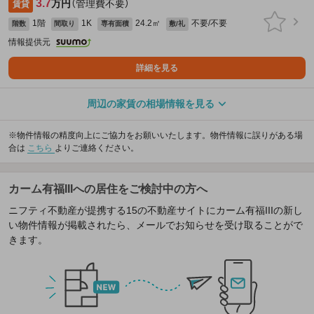
3.7
万円
（管理費不要）
賃貸
1階
1K
24.2㎡
不要/不要
階数
間取り
専有面積
敷/礼
情報提供元
詳細を見る
周辺の家賃の相場情報を見る
※物件情報の精度向上にご協力をお願いいたします。物件情報に誤りがある場
合は
こちら
よりご連絡ください。
カーム有福IIIへの居住をご検討中の方へ
ニフティ不動産が提携する15の不動産サイトにカーム有福IIIの新し
い物件情報が掲載されたら、メールでお知らせを受け取ることがで
きます。