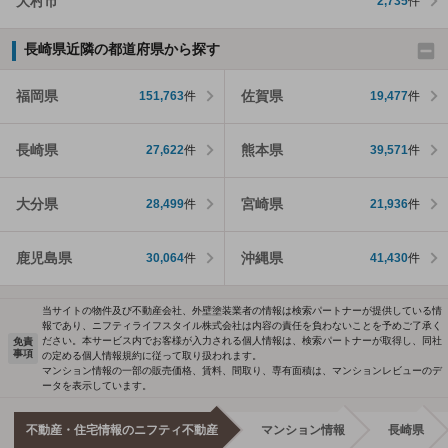
大村市
2,735
件
長崎県近隣の都道府県から探す
福岡県
佐賀県
151,763
件
19,477
件
長崎県
熊本県
27,622
件
39,571
件
大分県
宮崎県
28,499
件
21,936
件
鹿児島県
沖縄県
30,064
件
41,430
件
当サイトの物件及び不動産会社、外壁塗装業者の情報は検索パートナーが提供している情
報であり、ニフティライフスタイル株式会社は内容の責任を負わないことを予めご了承く
ださい。本サービス内でお客様が入力される個人情報は、検索パートナーが取得し、同社
免責
事項
の定める個人情報規約に従って取り扱われます。
マンション情報の一部の販売価格、賃料、間取り、専有面積は、マンションレビューのデ
ータを表示しています。
不動産・住宅情報のニフティ不動産
マンション情報
長崎県