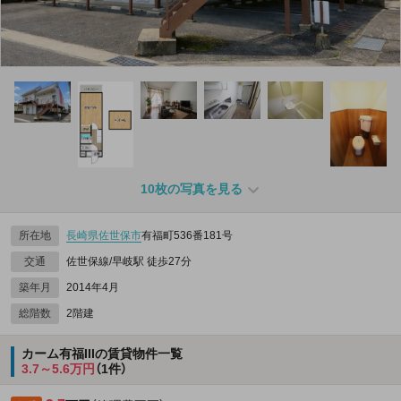
10枚の写真を見る
所在地
長崎県
佐世保市
有福町536番181号
交通
佐世保線/早岐駅 徒歩27分
築年月
2014年4月
総階数
2階建
カーム有福IIIの賃貸物件一覧
3.7～5.6万円
（1件）