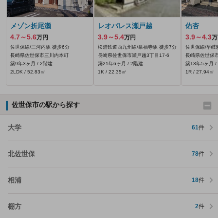
メゾン折尾瀬
レオパレス瀬戸越
佑杏
4.7～5.6
3.9～5.4
3.9～4.3
万円
万円
万
佐世保線/三河内駅 徒歩6分
松浦鉄道西九州線/泉福寺駅 徒歩7分
佐世保線/早岐
長崎県佐世保市三川内本町
長崎県佐世保市瀬戸越3丁目17-6
長崎県佐世保市
築9年3ヶ月 / 2階建
築21年6ヶ月 / 2階建
築13年5ヶ月 /
2LDK / 52.83㎡
1K / 22.35㎡
1R / 27.94㎡
佐世保市の駅から探す
大学
61
件
北佐世保
78
件
相浦
18
件
棚方
2
件