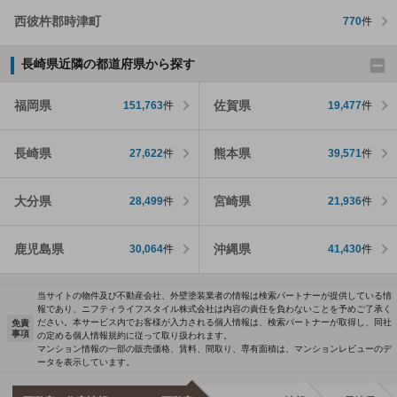
西彼杵郡時津町
770
件
長崎県近隣の都道府県から探す
福岡県
佐賀県
151,763
件
19,477
件
長崎県
熊本県
27,622
件
39,571
件
大分県
宮崎県
28,499
件
21,936
件
鹿児島県
沖縄県
30,064
件
41,430
件
当サイトの物件及び不動産会社、外壁塗装業者の情報は検索パートナーが提供している情
報であり、ニフティライフスタイル株式会社は内容の責任を負わないことを予めご了承く
ださい。本サービス内でお客様が入力される個人情報は、検索パートナーが取得し、同社
免責
事項
の定める個人情報規約に従って取り扱われます。
マンション情報の一部の販売価格、賃料、間取り、専有面積は、マンションレビューのデ
ータを表示しています。