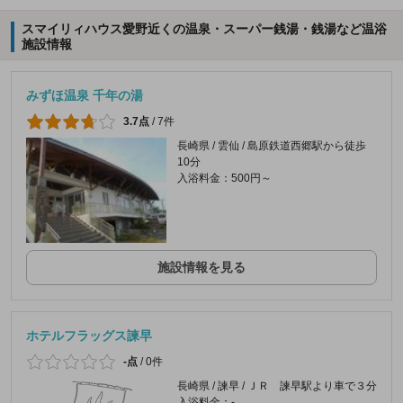
スマイリィハウス愛野近くの温泉・スーパー銭湯・銭湯など温浴
施設情報
みずほ温泉 千年の湯
3.7点
/
7件
長崎県 / 雲仙 / 島原鉄道西郷駅から徒歩
10分
入浴料金：500円～
施設情報を見る
ホテルフラッグス諫早
-点
/
0件
長崎県 / 諫早 / ＪＲ 諫早駅より車で３分
入浴料金：-