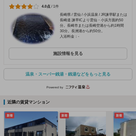
4.0点
/
1件
長崎県 / 雲仙 / 小浜温泉 / JR諫早駅または
長崎道 諫早ICより雲仙・小浜方面約50
分。長崎市または長崎空港から約1時間
30分。長洲港から約50分。
入浴料金：-
施設情報を見る
温泉・スーパー銭湯・銭湯などをもっと見る
Powered by
近隣の賃貸マンション
新着
新着
新着