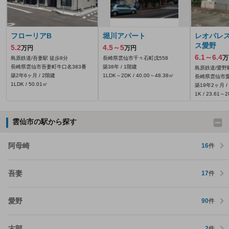
フローリアB
堀川アパート
レオパレ
ス愛野
5.2
4.5～5
万円
万円
6.1～6.4
万
島原鉄道/吾妻駅 徒歩8分
長崎県雲仙市千々石町戊558
長崎県雲仙市吾妻町牛口名383番
築38年 / 1階建
島原鉄道/愛野
築2年6ヶ月 / 2階建
1LDK～2DK / 40.00～48.38㎡
長崎県雲仙市愛野
1LDK / 50.01㎡
築19年2ヶ月 /
1K / 23.61～
雲仙市の駅から探す
阿母崎
16
件
吾妻
17
件
愛野
90
件
古部
2
件