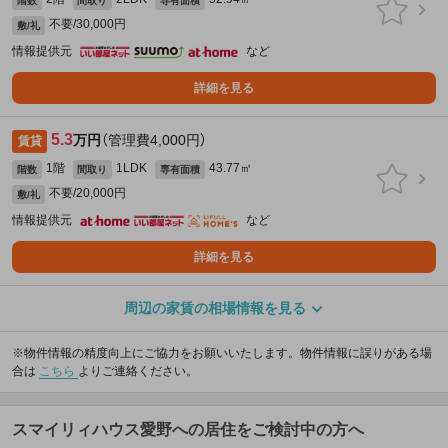
階数
間取り
専有面積
不要/30,000円
敷/礼
情報提供元
など
詳細を見る
5.3
万円
（管理費4,000円）
賃貸
1階
1LDK
43.77㎡
階数
間取り
専有面積
不要/20,000円
敷/礼
情報提供元
など
詳細を見る
周辺の家賃の相場情報を見る
※物件情報の精度向上にご協力をお願いいたします。物件情報に誤りがある場
合は
こちら
よりご連絡ください。
スマイリィハウス愛野への居住をご検討中の方へ