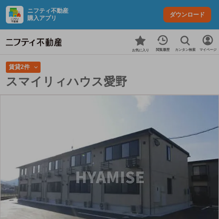
ニフティ不動産
ダウンロード
購入アプリ
カンタン検索
閲覧履歴
マイページ
お気に入り
賃貸2件
スマイリィハウス愛野