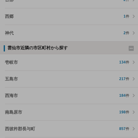
西郷
1
件
神代
2
件
雲仙市近隣の市区町村から探す
壱岐市
134
件
五島市
217
件
西海市
184
件
南島原市
198
件
西彼杵郡長与町
857
件