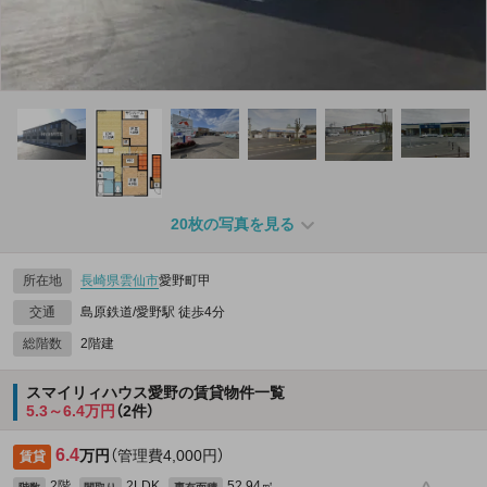
20枚の写真を見る
所在地
長崎県
雲仙市
愛野町甲
交通
島原鉄道/愛野駅 徒歩4分
総階数
2階建
スマイリィハウス愛野の賃貸物件一覧
5.3～6.4万円
（2件）
6.4
万円
（管理費4,000円）
賃貸
2階
2LDK
52.94㎡