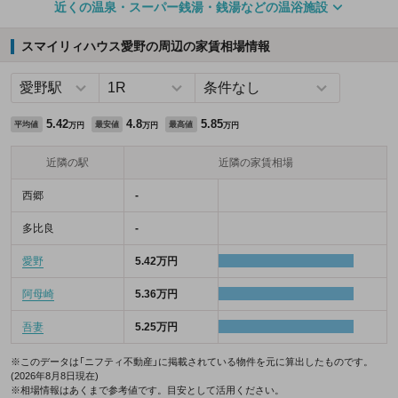
近くの温泉・スーパー銭湯・銭湯などの温浴施設
スマイリィハウス愛野の周辺の家賃相場情報
5.42
4.8
5.85
平均値
最安値
最高値
万円
万円
万円
近隣の駅
近隣の家賃相場
西郷
-
多比良
-
愛野
5.42万円
阿母崎
5.36万円
吾妻
5.25万円
※このデータは「ニフティ不動産」に掲載されている物件を元に算出したものです。
(2026年8月8日現在)
※相場情報はあくまで参考値です。目安として活用ください。